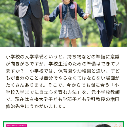
ニュース
ワーク・ドリル
小学5年生
小学6年生
こそだて生活
幼稚園・保育園
住まい
こそだてマンガ
小学校
ファッション・美容
科学・プログラミング
行事・イベント
教育・学習
トラブル
小学校の入学準備というと、持ち物などの準備に意識
絵本・読み聞かせ
が向きがちですが、学校生活のための準備はできてい
親子でいっしょに
自由研究・工作
ますか？ 小学校では、保育園や幼稚園と違い、子ど
人間関係
もが自分のことは自分でやらなくてはならない場面が
読書感想文
おでかけ
たくさんあります。そこで、今からでも間に合う「小
本・読書
学校入学までに自立心を育む方法」を、元小学校教師
家族
で、現在は白梅大学子ども学部子ども学科教授の増田
運動・あそび・ゲーム
料理
修治先生にうかがいました。
英語
マネー
習い事
健康