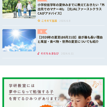
小学校低学年の夏休みまでに教えておきたい「外
出先でのマナー40」【元JALファーストクラス
CAがアドバイス】
こそだて生活
2026.6.8
5
【2026年の夏至は6月21日】昼が最も長い理由
と風習・食べ物・世界の夏至についても紹介
そだち＆まなび
2026.6.11