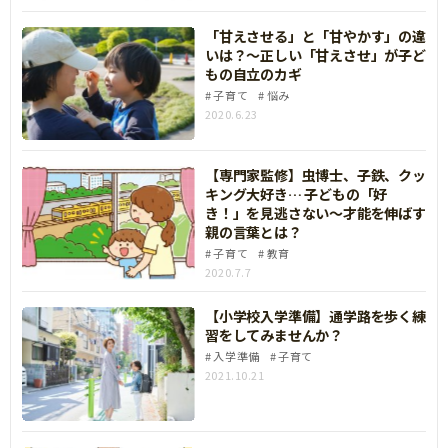
「甘えさせる」と「甘やかす」の違
いは？～正しい「甘えさせ」が子ど
もの自立のカギ
子育て
悩み
2020.6.23
【専門家監修】虫博士、子鉄、クッ
キング大好き… 子どもの「好
き！」を見逃さない～才能を伸ばす
親の言葉とは？
子育て
教育
2020.7.7
【小学校入学準備】通学路を歩く練
習をしてみませんか？
入学準備
子育て
2021.10.21