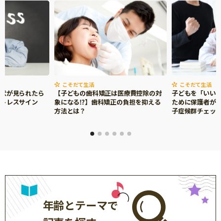
こそだて生活
こそだて生活
症状が見られたら
【子どもの歯科矯正は医療費控除の対
子どもを「いい
ストレスサイン
象になる⁉】歯科矯正の負担を抑える
ために保護者がで
方法とは？
子症候群チェッ
年齢とテーマで