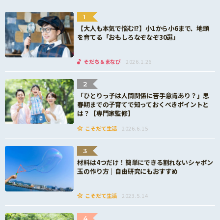
1
【大人も本気で悩む!?】小1から小6まで、地頭
を育てる「おもしろなぞなぞ30選」
そだち＆まなび
2026.1.26
2
「ひとりっ子は人間関係に苦手意識あり？」思
春期までの子育てで知っておくべきポイントと
は？【専門家監修】
こそだて生活
2026.6.15
3
材料は4つだけ！簡単にできる割れないシャボン
玉の作り方｜自由研究にもおすすめ
こそだて生活
2023.5.14
4