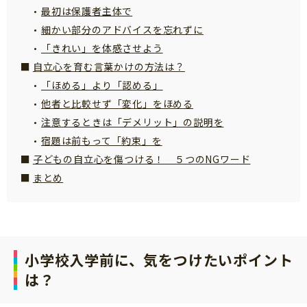
最初は保護者主体で
サイトのご利⽤にあたって
細かい部分のアドバイスを忘れずに
個⼈情報について
「きれい」を体感させよう
お問い合わせ
自立心を育む言葉かけの方法は？
「ほめる」より「認める」
他者と比較せず「変化」をほめる
注意するときは「デメリット」の説明を
宿題は前もって「約束」を
子どもの自立心を傷つける！ ５つのNGワード
まとめ
小学校入学前に、気をつけたいポイント
は？