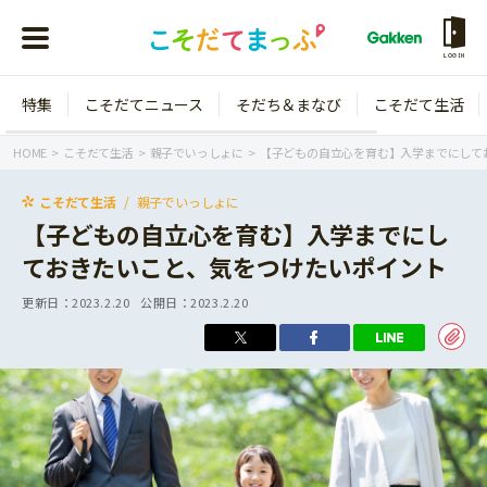
LOGIN
特集
こそだてニュース
そだち＆まなび
こそだて生活
会員登録
ログイン
HOME
こそだて生活
親子でいっしょに
【子どもの自立心を育む】入学までにして
こそだて生活
親子でいっしょに
【子どもの自立心を育む】入学までにし
ておきたいこと、気をつけたいポイント
年齢から探す
更新日：
2023.2.20
公開日：
2023.2.20
0歳
1歳
特集
2歳
3歳
年中
年長
こそだてニュース
小学1年生
小学2年生
イベント
そだち＆まなび
小学3年生
小学4年生