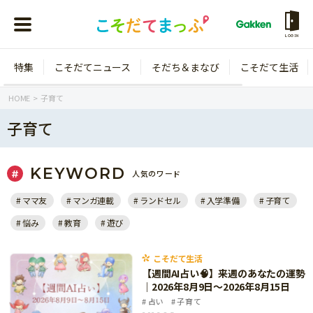
LOGIN
特集
こそだてニュース
そだち＆まなび
こそだて生活
会員登録
ログイン
HOME
子育て
子育て
KEYWORD
人気のワード
年齢から探す
ママ友
マンガ連載
ランドセル
入学準備
子育て
0歳
1歳
悩み
教育
遊び
特集
2歳
3歳
年中
年長
こそだて生活
こそだてニュース
【週間AI占い🧠】来週のあなたの運勢
小学1年生
小学2年生
｜2026年8月9日〜2026年8月15日
イベント
そだち＆まなび
占い
子育て
小学3年生
小学4年生