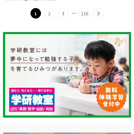
…
1
2
3
116