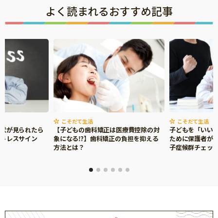
よく読まれるおすすめ記事
こそだて生活
こそだて生活
症状が見られたら
【子どもの歯科矯正は医療費控除の対
子どもを「いい
ストレスサイン
象になる⁉】歯科矯正の負担を抑える
ために保護者がで
方法とは？
子症候群チェッ