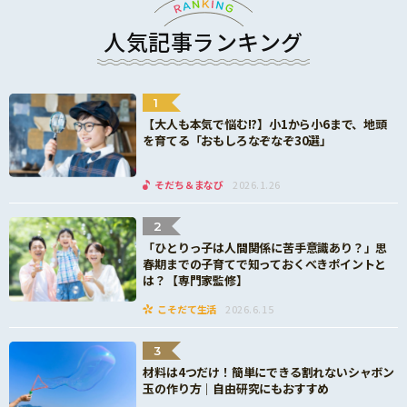
人気記事ランキング
1
【大人も本気で悩む!?】小1から小6まで、地頭
を育てる「おもしろなぞなぞ30選」
そだち＆まなび
2026.1.26
2
「ひとりっ子は人間関係に苦手意識あり？」思
春期までの子育てで知っておくべきポイントと
は？【専門家監修】
こそだて生活
2026.6.15
3
材料は4つだけ！簡単にできる割れないシャボン
玉の作り方｜自由研究にもおすすめ