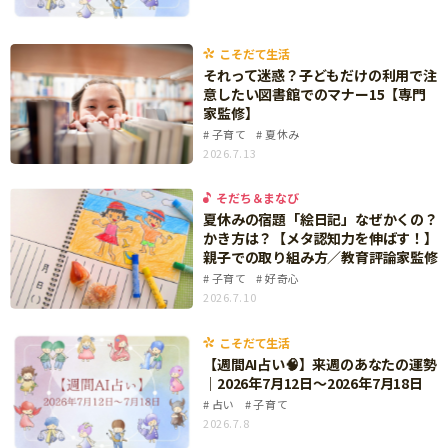
サイトのご利⽤にあたって
こそだて生活
個⼈情報について
それって迷惑？子どもだけの利用で注
お問い合わせ
意したい図書館でのマナー15【専門
家監修】
子育て
夏休み
2026.7.13
そだち＆まなび
夏休みの宿題「絵日記」なぜかくの？
かき方は？【メタ認知力を伸ばす！】
親子での取り組み方／教育評論家監修
子育て
好奇心
2026.7.10
こそだて生活
【週間AI占い🧠】来週のあなたの運勢
｜2026年7月12日〜2026年7月18日
占い
子育て
2026.7.8