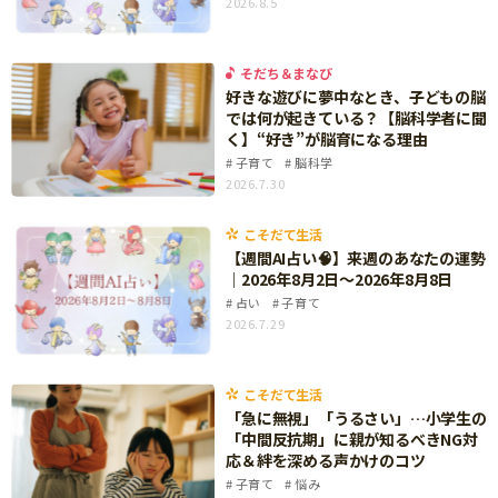
2026.8.5
ニュース
ワーク・ドリル
小学5年生
小学6年生
こそだて生活
幼稚園・保育園
そだち＆まなび
住まい
こそだてマンガ
好きな遊びに夢中なとき、子どもの脳
小学校
では何が起きている？【脳科学者に聞
ファッション・美容
く】“好き”が脳育になる理由
科学・プログラミング
子育て
脳科学
行事・イベント
2026.7.30
教育・学習
トラブル
絵本・読み聞かせ
こそだて生活
親子でいっしょに
【週間AI占い🧠】来週のあなたの運勢
自由研究・工作
｜2026年8月2日〜2026年8月8日
人間関係
占い
子育て
読書感想文
2026.7.29
おでかけ
本・読書
家族
運動・あそび・ゲーム
こそだて生活
料理
「急に無視」「うるさい」…小学生の
英語
「中間反抗期」に親が知るべきNG対
マネー
応＆絆を深める声かけのコツ
習い事
子育て
悩み
健康