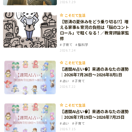
2026.7.29
知育
こそだて生活
【怒涛の夏休みをどう乗り切る⁉】増
える家事＆育児の負担は「脳のコント
ロール」で軽くなる！／教育評論家監
修
子育て
脳科学
2026.7.24
こそだて生活
【週間AI占い🧠】来週のあなたの運勢
｜2026年7月26日〜2026年8月1日
占い
子育て
2026.7.22
こそだて生活
【週間AI占い🧠】来週のあなたの運勢
｜2026年7月19日〜2026年7月25日
占い
子育て
「こそだてまっぷ」とは
2026.7.15