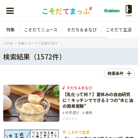
LOGIN
特集
こそだてニュース
そだち＆まなび
こそだて生活
会員登録
ログイン
HOME
年齢とテーマで記事を探す
検索結果（1572件）
検索条件
年齢から探す
そだち＆まなび
0歳
1歳
【乳化って何？】夏休みの自由研究
に！キッチンでできる３つの“水と油
特集
2歳
3歳
の簡単実験”
科学遊び
食育
年中
年長
こそだてニュース
2026.8.6
小学1年生
小学2年生
イベント
こそだて生活
そだち＆まなび
小学3年生
小学4年生