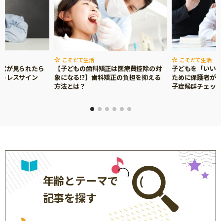
こそだて生活
こそだて生活
症状が見られたら
【子どもの歯科矯正は医療費控除の対
子どもを「いい
ストレスサイン
象になる⁉】歯科矯正の負担を抑える
ために保護者がで
方法とは？
子症候群チェッ
年齢とテーマで
記事を探す