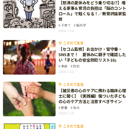
【怒涛の夏休みをどう乗り切る⁉】増
サイトのご利⽤にあたって
える家事＆育児の負担は「脳のコント
ロール」で軽くなる！／教育評論家監
個⼈情報について
修
子育て
脳科学
お問い合わせ
2026.7.24
こそだて生活
【セコム監修】お出かけ・留守番・
SNSまで！ 夏休みに親子で確認した
い「子どもの安全防犯リスト10」
事故
防犯
2026.7.22
こそだて生活
【被災者の心のケアに携わる臨床心理
士に聞く】《実践編》傷ついた子ども
の心のケア方法と注意すべきサイン
教養
悩み
2026.7.19
こそだて生活