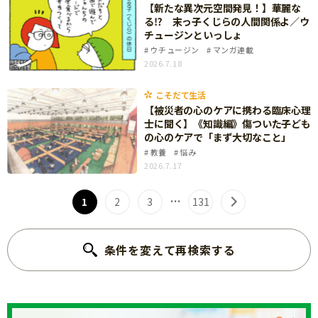
【新たな異次元空間発見！】華麗な
る⁉ 末っ子くじらの人間関係よ／ウ
チュージンといっしょ
ウチュージン
マンガ連載
2026.7.18
こそだて生活
【被災者の心のケアに携わる臨床心理
士に聞く】《知識編》傷ついた子ども
の心のケアで「まず大切なこと」
教養
悩み
2026.7.17
…
1
2
3
131
条件を変えて再検索する