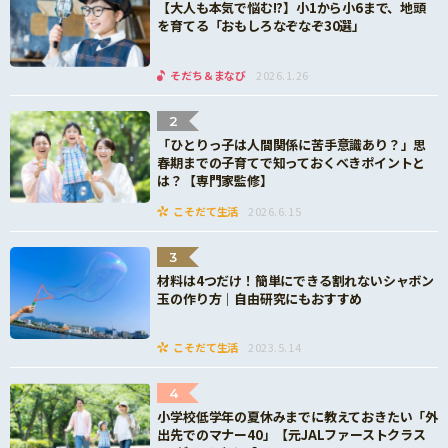
【大人も本気で悩む!?】小1から小6まで、地頭
を育てる「おもしろなぞなぞ30選」
そだち＆まなび
2026.1.26
2
「ひとりっ子は人間関係に苦手意識あり？」思
春期までの子育てで知っておくべきポイントと
は？【専門家監修】
こそだて生活
2026.6.15
3
材料は4つだけ！簡単にできる割れないシャボン
玉の作り方｜自由研究にもおすすめ
こそだて生活
2023.5.14
4
小学校低学年の夏休みまでに教えておきたい「外
出先でのマナー40」【元JALファーストクラス