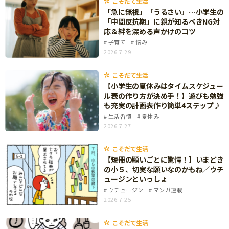
こそだて生活
知育
「急に無視」「うるさい」…小学生の
「中間反抗期」に親が知るべきNG対
応＆絆を深める声かけのコツ
子育て
悩み
2026.7.29
こそだて生活
【小学生の夏休みはタイムスケジュー
ル表の作り方が決め手！】遊びも勉強
も充実の計画表作り簡単4ステップ♪
生活習慣
夏休み
2026.7.27
こそだて生活
【短冊の願いごとに驚愕！】いまどき
の小５、切実な願いなのかもね／ウチ
ュージンといっしょ
ウチュージン
マンガ連載
2026.7.25
「こそだてまっぷ」とは
こそだて生活