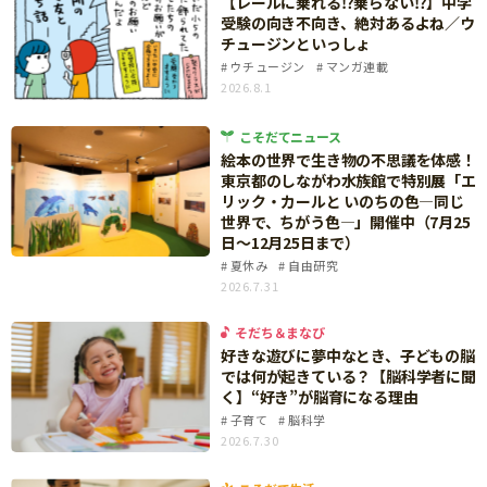
【レールに乗れる⁉乗らない⁉】中学
ニュース
受験の向き不向き、絶対あるよね／ウ
ワーク・ドリル
小学5年生
小学6年生
こそだて生活
チュージンといっしょ
ウチュージン
マンガ連載
幼稚園・保育園
住まい
2026.8.1
こそだてマンガ
小学校
ファッション・美容
こそだてニュース
科学・プログラミング
絵本の世界で生き物の不思議を体感！
行事・イベント
東京都のしながわ水族館で特別展「エ
教育・学習
リック・カールと いのちの色—同じ
トラブル
世界で、ちがう色—」開催中（7月25
絵本・読み聞かせ
日～12月25日まで）
親子でいっしょに
自由研究・工作
夏休み
自由研究
人間関係
2026.7.31
読書感想文
おでかけ
そだち＆まなび
本・読書
好きな遊びに夢中なとき、子どもの脳
家族
では何が起きている？【脳科学者に聞
運動・あそび・ゲーム
く】“好き”が脳育になる理由
料理
子育て
脳科学
英語
マネー
2026.7.30
習い事
健康