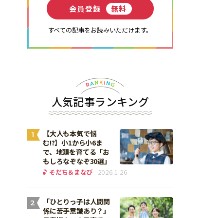
会員登録
無料
すべての記事をお読みいただけます。
人気記事ランキング
【大人も本気で悩
1
む!?】小1から小6ま
で、地頭を育てる「お
もしろなぞなぞ30選」
そだち＆まなび
2026.1.26
「ひとりっ子は人間関
2
係に苦手意識あり？」