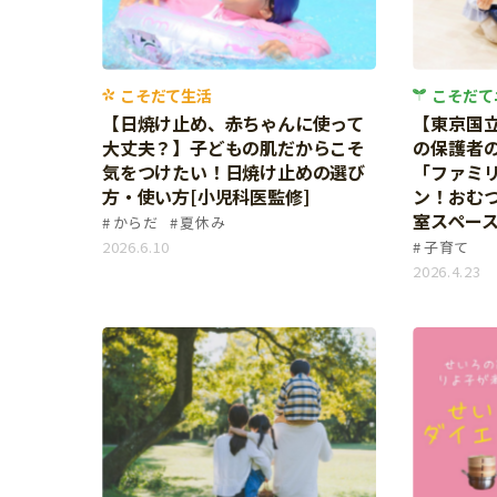
イベント
そだち＆まなび
小学3年生
小学4年生
ニュース
ワーク・ドリル
小学5年生
小学6年生
こそだて生活
こそだて生活
こそだて
幼稚園・保育園
【日焼け止め、赤ちゃんに使って
【東京国
住まい
こそだてマンガ
小学校
大丈夫？】子どもの肌だからこそ
の保護者
ファッション・美容
気をつけたい！日焼け止めの選び
「ファミ
科学・プログラミング
方・使い方[小児科医監修]
ン！おむ
行事・イベント
室スペー
からだ
夏休み
教育・学習
トラブル
2026.6.10
子育て
絵本・読み聞かせ
2026.4.23
親子でいっしょに
自由研究・工作
人間関係
読書感想文
おでかけ
本・読書
家族
運動・あそび・ゲーム
料理
英語
マネー