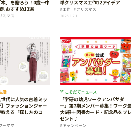
「本」を贈ろう！0歳〜中
単クリスマス工作12アイデア
別おすすめ13選
工作
クリスマス
リスマス
2025.12.1
生活
こそだてニュース
人世代に人気の古着ミッ
「学研の幼児ワークアンバサダ
デ】ファッションジャー
ー」第7期メンバー募集！ワーク
が教える「探し方のコ
大6冊＋図書カード・記念品をプ
ゼント♪
ワーママ
キャンペーン