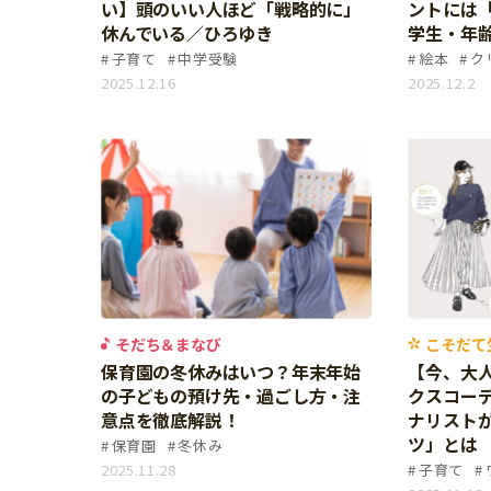
い】頭のいい人ほど「戦略的に」
ントには
個⼈情報について
休んでいる／ひろゆき
学生・年齢
子育て
中学受験
絵本
ク
お問い合わせ
2025.12.16
2025.12.2
そだち＆まなび
こそだて
保育園の冬休みはいつ？年末年始
【今、大
の子どもの預け先・過ごし方・注
クスコー
意点を徹底解説！
ナリスト
ツ」とは
保育園
冬休み
2025.11.28
子育て