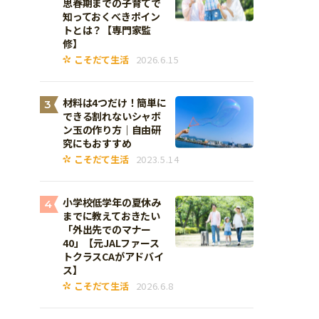
思春期までの子育てで
知っておくべきポイン
トとは？【専門家監
修】
こそだて生活
2026.6.15
材料は4つだけ！簡単に
3
できる割れないシャボ
ン玉の作り方｜自由研
究にもおすすめ
こそだて生活
2023.5.14
小学校低学年の夏休み
4
までに教えておきたい
「外出先でのマナー
40」【元JALファース
トクラスCAがアドバイ
ス】
こそだて生活
2026.6.8