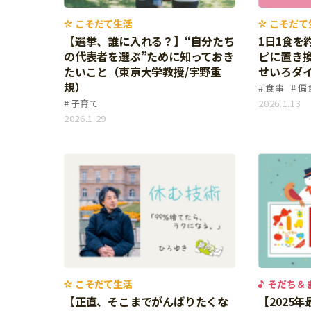
習い事
健康
こそだて生活
こそだて
知育
【選挙、誰に入れる？】“自分たち
1日1食を約
の代表者を選ぶ”ために知っておき
ピに置き
たいこと（東京大学教授/宇野重
せいろダ
規）
食事
偏
子育て
2026.1.13
2026.1.29
「こそだてまっぷ」とは
こそだて生活
そだち＆
【正直、そこまでがんばりたくな
【2025
サイトのご利⽤にあたって