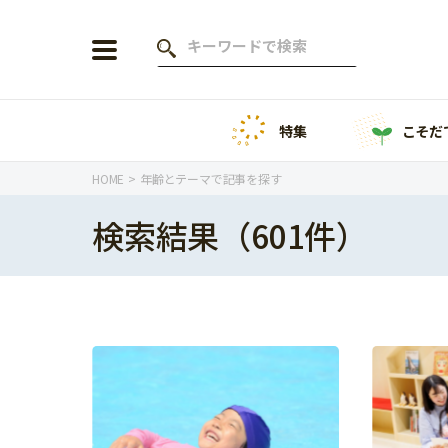
特集
こそだ
会員登録
ログイン
HOME
年齢とテーマで記事を探す
検索結果（601件）
年齢から探す
0歳
1歳
特集
2歳
3歳
年中
年長
こそだてニュース
小学1年生
小学2年生