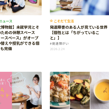
ニュース
こそだて生活
立博物館】未就学児とそ
発達障害のある人が見ている世界
のための休憩スペース
【個性とは「ちがっているこ
リースペース」がオープ
と」】
つ替えや授乳ができる個
発達障がい
スも完備
2026.2.24