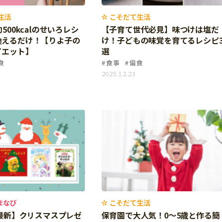
生活
こそだて生活
500kcalのせいろレシ
【子育て世代必見】味つけは塩だ
換えるだけ！【りよ子の
け！子どもの味覚を育てるレシピ
イエット】
選
食
食事
偏食
2025.12.23
まなび
こそだて生活
年最新】クリスマスプレゼ
保育園で大人気！0〜5歳と作る簡