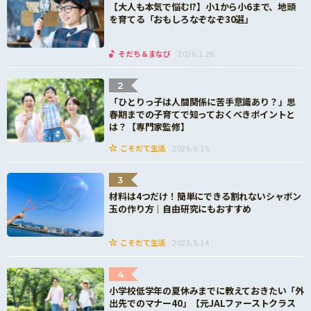
【大人も本気で悩む!?】小1から小6まで、地頭
を育てる「おもしろなぞなぞ30選」
そだち＆まなび
2026.1.26
2
「ひとりっ子は人間関係に苦手意識あり？」思
春期までの子育てで知っておくべきポイントと
は？【専門家監修】
こそだて生活
2026.6.15
3
材料は4つだけ！簡単にできる割れないシャボン
玉の作り方｜自由研究にもおすすめ
こそだて生活
2023.5.14
4
小学校低学年の夏休みまでに教えておきたい「外
出先でのマナー40」【元JALファーストクラス