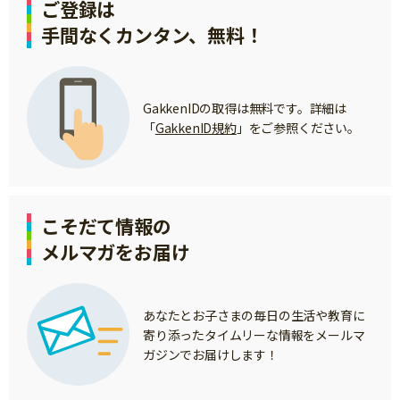
ご登録は
ニュース
ワーク・ドリル
小学5年生
小学6年生
⼿間なくカンタン、無料！
こそだて生活
幼稚園・保育園
住まい
こそだてマンガ
小学校
ファッション・美容
GakkenIDの取得は無料です。詳細は
科学・プログラミング
「
GakkenID規約
」をご参照ください。
行事・イベント
教育・学習
トラブル
絵本・読み聞かせ
親子でいっしょに
自由研究・工作
こそだて情報の
人間関係
メルマガをお届け
読書感想文
おでかけ
本・読書
家族
運動・あそび・ゲーム
あなたとお子さまの毎日の生活や教育に
料理
寄り添ったタイムリーな情報をメールマ
英語
ガジンでお届けします！
マネー
習い事
健康