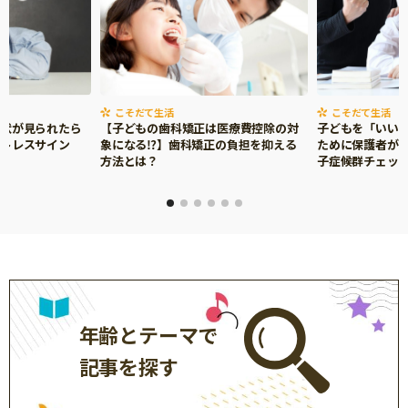
こそだて生活
こそだて生活
症状が見られたら
【子どもの歯科矯正は医療費控除の対
子どもを「いい
ストレスサイン
象になる⁉】歯科矯正の負担を抑える
ために保護者がで
方法とは？
子症候群チェッ
年齢とテーマで
記事を探す