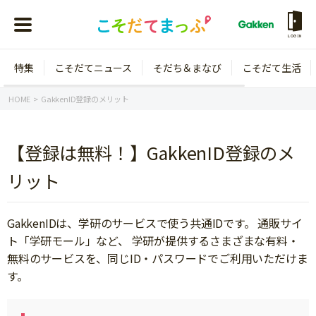
LOGIN
特集
こそだてニュース
そだち＆まなび
こそだて生活
会員登録
ログイン
HOME
GakkenID登録のメリット
【登録は無料！】GakkenID登録のメ
リット
年齢から探す
0歳
1歳
GakkenIDは、学研のサービスで使う共通IDです。 通販サイ
特集
2歳
3歳
ト「学研モール」など、 学研が提供するさまざまな有料・
無料のサービスを、同じID・パスワードでご利用いただけま
年中
年長
こそだてニュース
す。
小学1年生
小学2年生
イベント
そだち＆まなび
小学3年生
小学4年生