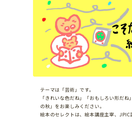
イベント
そだち＆まなび
小学3年生
小学4年生
ニュース
ワーク・ドリル
小学5年生
小学6年生
こそだて生活
幼稚園・保育園
住まい
こそだてマンガ
小学校
ファッション・美容
科学・プログラミング
行事・イベント
教育・学習
トラブル
絵本・読み聞かせ
親子でいっしょに
自由研究・工作
人間関係
テーマは「芸術」です。
読書感想文
おでかけ
「きれいな色だね」「おもしろい形だね
本・読書
の秋」をお楽しみください。
家族
運動・あそび・ゲーム
絵本のセレクトは、絵本講座主宰、JPI
料理
英語
マネー