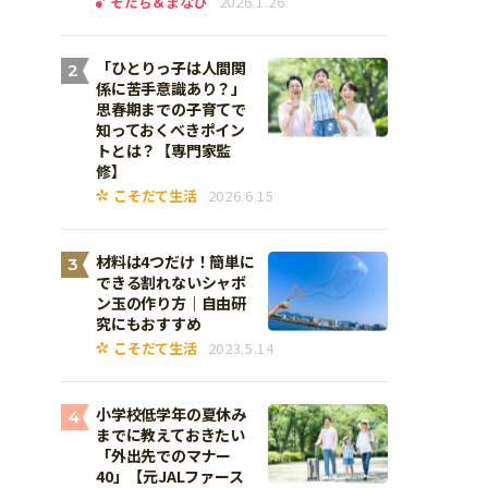
そだち＆まなび
2026.1.26
「ひとりっ子は人間関
2
係に苦手意識あり？」
思春期までの子育てで
知っておくべきポイン
トとは？【専門家監
修】
こそだて生活
2026.6.15
材料は4つだけ！簡単に
3
できる割れないシャボ
ン玉の作り方｜自由研
究にもおすすめ
こそだて生活
2023.5.14
小学校低学年の夏休み
4
までに教えておきたい
「外出先でのマナー
40」【元JALファース