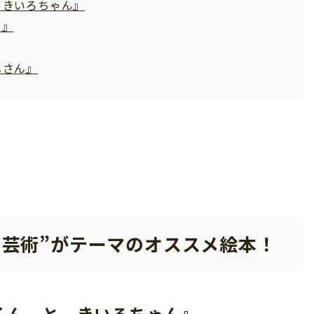
 きいろちゃん』
て』
じさん』
“芸術”がテーマのオススメ絵本
！
くん と きいろちゃん
』