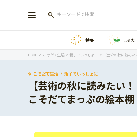
特集
こそだ
会員登録
ログイン
HOME
こそだて生活
親子でいっしょに
【芸術の秋に読みた
こそだて生活
親子でいっしょに
【芸術の秋に読みたい！
年齢から探す
こそだてまっぷの絵本棚
0歳
1歳
特集
2歳
3歳
年中
年長
こそだてニュース
小学1年生
小学2年生