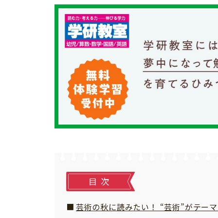
習い事
健康
知育
目次
「こそだてまっぷ」とは
芸術の秋に読みたい！ “芸術”がテー
サイトのご利⽤にあたって