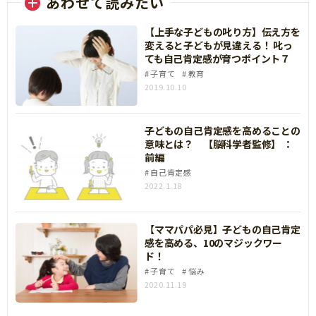
あわせて読みたい
【上手な子どもの叱り方】伝え方を
変えると子どもが見違える！ 叱っ
ても自己肯定感が育つポイント７
子育て
教育
2019.10.10
子どもの自己肯定感を高めることの
意味とは？ 【脳科学者監修】 ：
前編
自己肯定感
2022.1.18
【ママパパ必見】子どもの自己肯定
感を高める、10のマジックワー
ド！
子育て
悩み
2020.11.19