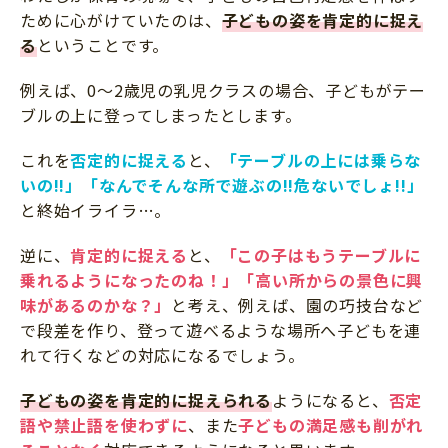
ために心がけていたのは、
子どもの姿を肯定的に捉え
る
ということです。
例えば、0～2歳児の乳児クラスの場合、子どもがテー
ブルの上に登ってしまったとします。
これを
否定的に捉える
と、
「テーブルの上には乗らな
いの!!」「なんでそんな所で遊ぶの!!危ないでしょ!!」
と終始イライラ…。
逆に、
肯定的に捉える
と、
「この子はもうテーブルに
乗れるようになったのね！」「高い所からの景色に興
味があるのかな？」
と考え、例えば、園の巧技台など
で段差を作り、登って遊べるような場所へ子どもを連
れて行くなどの対応になるでしょう。
子どもの姿を肯定的に捉えられる
ようになると、
否定
語や禁止語を使わずに
、また
子どもの満足感も削がれ