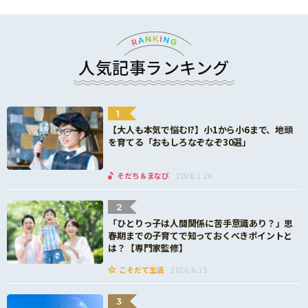
人気記事ランキング
1
【大人も本気で悩む!?】小1から小6まで、地頭
を育てる「おもしろなぞなぞ30選」
そだち＆まなび
2026.1.26
2
「ひとりっ子は人間関係に苦手意識あり？」思
春期までの子育てで知っておくべきポイントと
は？【専門家監修】
こそだて生活
2026.6.15
3