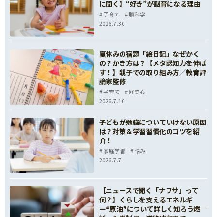
に聞く】“好き”が脳育になる理由
子育て
脳科学
2026.7.30
夏休みの宿題「絵日記」なぜかく
の？かき方は？【メタ認知力を伸ば
す！】親子での取り組み方／教育評
論家監修
子育て
好奇心
2026.7.10
子どもが勉強についていけない原因
は？対策＆学習習慣化のコツを紹
介！
家庭学習
悩み
2026.7.7
【ニュースで聞く「ナフサ」って
何？】くらしを支えるエネルギ
ー❝原油❞について詳しく知ろう――燃