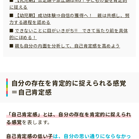
に捉える
サイトのご利⽤にあたって
【幼児期】成功体験⇒自信の獲得へ！ 親は共感し、努
個⼈情報について
力する過程を認める
お問い合わせ
できないことに目がいきがち!! できて当たり前を具体
的にほめる！
親も自分の内面を分析して、自己肯定感を高めよう
自分の存在を肯定的に捉えられる感覚
＝自己肯定感
「自己肯定感」とは、自分の存在を肯定的に捉えられ
る感覚
を表します。
自己肯定感の低い子
は、自分の思い通りにならなかっ