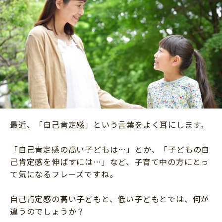
ニュース
ワーク・ドリル
小学5年生
小学6年生
こそだて生活
幼稚園・保育園
住まい
こそだてマンガ
小学校
ファッション・美容
科学・プログラミング
行事・イベント
教育・学習
トラブル
絵本・読み聞かせ
親子でいっしょに
自由研究・工作
最近、「自己肯定感」という言葉をよく耳にします。
人間関係
読書感想文
おでかけ
「自己肯定感の高い子どもは…」とか、「子どもの自
本・読書
己肯定感を伸ばすには…」など、子育て中の方にとっ
家族
て気になるフレーズですね。
運動・あそび・ゲーム
料理
英語
自己肯定感の高い子どもと、低い子どもとでは、何が
マネー
違うのでしょうか？
習い事
健康