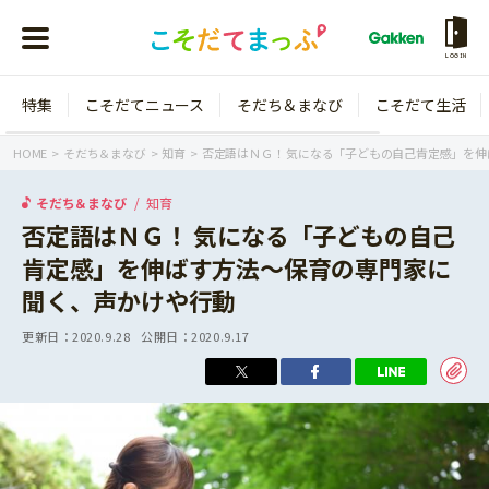
LOGIN
特集
こそだてニュース
そだち＆まなび
こそだて生活
会員登録
ログイン
HOME
そだち＆まなび
知育
否定語はＮＧ！ 気になる「子どもの自己肯定感」を
そだち＆まなび
知育
否定語はＮＧ！ 気になる「子どもの自己
肯定感」を伸ばす方法～保育の専門家に
年齢から探す
聞く、声かけや行動
0歳
1歳
更新日：
2020.9.28
公開日：
2020.9.17
特集
2歳
3歳
年中
年長
こそだてニュース
小学1年生
小学2年生
イベント
そだち＆まなび
小学3年生
小学4年生