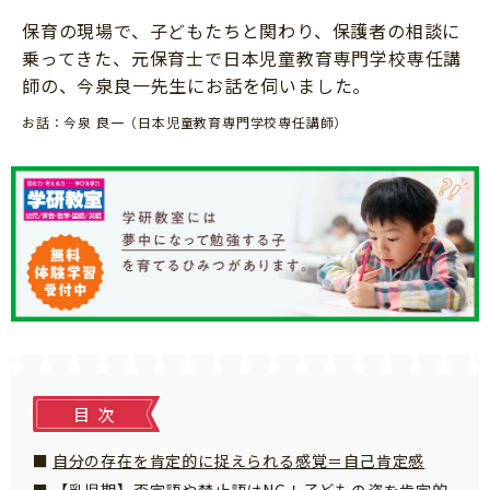
知育
保育の現場で、子どもたちと関わり、保護者の相談に
乗ってきた、元保育士で日本児童教育専門学校専任講
師の、今泉良一先生にお話を伺いました。
お話：今泉 良一（日本児童教育専門学校専任講師）
目次
自分の存在を肯定的に捉えられる感覚＝自己肯定感
「こそだてまっぷ」とは
【乳児期】否定語や禁止語はNG！子どもの姿を肯定的