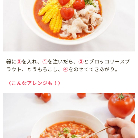
器に
③
を入れ、
①
を注いだら、
②
とブロッコリースプ
ラウト、とうもろこし、
④
をのせてできあがり。
〈こんなアレンジも！〉