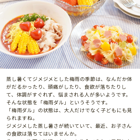
ニュース
ワーク・ドリル
小学5年生
小学6年生
こそだて生活
幼稚園・保育園
住まい
こそだてマンガ
小学校
ファッション・美容
科学・プログラミング
行事・イベント
教育・学習
トラブル
絵本・読み聞かせ
親子でいっしょに
自由研究・工作
蒸し暑くてジメジメとした梅雨の季節は、なんだか体
人間関係
がだるかったり、頭痛がしたり、食欲が落ちたりし
読書感想文
おでかけ
て、体調がすぐれず、悩まされる人が多いようです。
本・読書
そんな状態を「梅雨ダル」というそうです。
家族
「梅雨ダル」の状態は、大人だけでなく子どもにも見
運動・あそび・ゲーム
料理
られますね。
英語
ジメジメした蒸し暑さが続いていて、最近、お子さん
マネー
習い事
の食欲は落ちてはいませんか。
健康