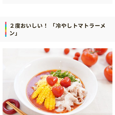
サイトのご利⽤にあたって
個⼈情報について
お問い合わせ
２度おいしい！ 「冷やしトマトラーメ
ン」