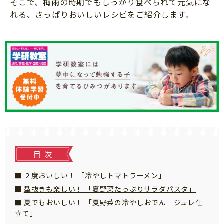
そこで、梅雨の時期でもしっかり食べられて元気にな
知育
れる、さっぱりおいしいレシピをご紹介します。
目次
２度おいしい！ 「冷やしトマトラーメン」
型抜きも楽しい！ 「夏野菜たっぷりサラダパスタ」
夏でもおいしい！ 「夏野菜の冷やしおでん ジュレ仕
立て」
「こそだてまっぷ」とは