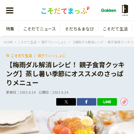
LOGIN
特集
こそだてニュース
そだち＆まなび
こそだて生活
会員登録
ログイン
HOME
こそだて生活
親子でいっしょに
【梅雨ダル解消レシピ！ 親子食育クッキ
こそだて生活
親子でいっしょに
【梅雨ダル解消レシピ！ 親子食育クッキ
ング】蒸し暑い季節にオススメのさっぱ
年齢から探す
りメニュー
0歳
1歳
更新日：
2023.6.24
公開日：
2023.6.24
特集
2歳
3歳
年中
年長
こそだてニュース
小学1年生
小学2年生
イベント
そだち＆まなび
小学3年生
小学4年生