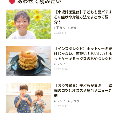
あわせて読みたい
【小児科医監修】子どもも夏バテす
る!? 症状や対処方法をまとめて紹
介！
子育て
病気
2022.8.5
【インスタレシピ】ホットケーキだ
けじゃない、可愛い！おいしい！ホ
ットケーキミックスのおやつレシピ
レシピ
2022.6.24
【おうち縁日】子どもが喜ぶ！ 準
備のコツとオススメ屋台メニュー7
選
レシピ
手作り
2022.8.12