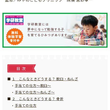
知育
目次
１ こんなときどうする？ 脱臼・ねんざ
手当ての仕方～脱臼～
手当ての仕方～ねんざ～
２ こんなときどうする？ 骨折
手当ての仕方
「こそだてまっぷ」とは