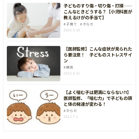
子どものすり傷・切り傷・打撲……
こんなときどうする？【小児科医が
教えるけがの手当て】
子育て
からだ
2022.5.16
【医師監修】こんな症状が見られた
ら要注意！ 子どものストレスサイ
ン
病気
2022.6.12
【よく噛む子は肥満にならない?!】
医師監修、「噛む力」で子どもの頭
と体の発達が変わる！
からだ
2022.7.1