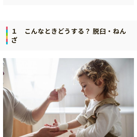
サイトのご利⽤にあたって
個⼈情報について
お問い合わせ
１ こんなときどうする？ 脱臼・ねん
ざ