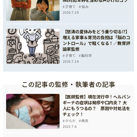
NG対応＆絆を深める声かけのコツ
子育て
悩み
2026.7.29
【怒涛の夏休みをどう乗り切る⁉】
増える家事＆育児の負担は「脳のコ
ントロール」で軽くなる！／教育評
論家監修
子育て
脳科学
2026.7.24
この記事の監修・執筆者の記事
【医師監修】現在流行中！ヘルパン
ギーナの症状は発疹や口内炎？ 大
人にもうつるの？ 原因や対処法を
チェック！
からだ
病気
2023.7.6