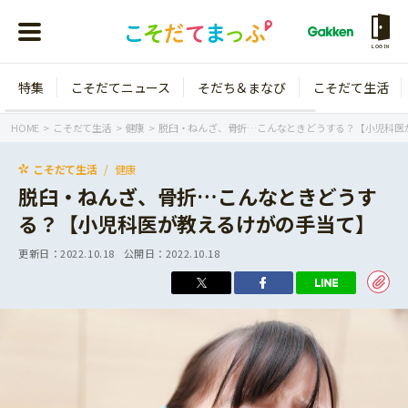
LOGIN
特集
こそだてニュース
そだち＆まなび
こそだて生活
会員登録
ログイン
HOME
こそだて生活
健康
脱臼・ねんざ、骨折…こんなときどうする？【小児科医
こそだて生活
健康
脱臼・ねんざ、骨折…こんなときどうす
る？【小児科医が教えるけがの手当て】
年齢から探す
更新日：
2022.10.18
公開日：
2022.10.18
0歳
1歳
特集
2歳
3歳
年中
年長
こそだてニュース
小学1年生
小学2年生
イベント
そだち＆まなび
小学3年生
小学4年生