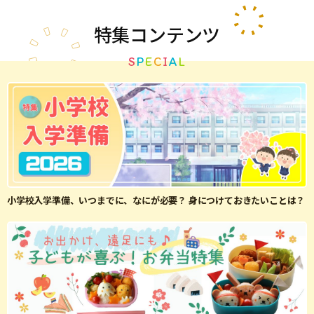
特集
コンテンツ
S
P
E
C
I
A
L
小学校入学準備、いつまでに、なにが必要？ 身につけておきたいことは？