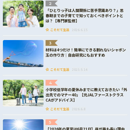
2
「ひとりっ子は人間関係に苦手意識あり？」思
春期までの子育てで知っておくべきポイントと
は？【専門家監修】
こそだて生活
2026.6.15
3
材料は4つだけ！簡単にできる割れないシャボン
玉の作り方｜自由研究にもおすすめ
こそだて生活
2023.5.14
4
小学校低学年の夏休みまでに教えておきたい「外
出先でのマナー40」【元JALファーストクラス
CAがアドバイス】
こそだて生活
2026.6.8
5
【2026年の夏至は6月21日】昼が最も長い理由