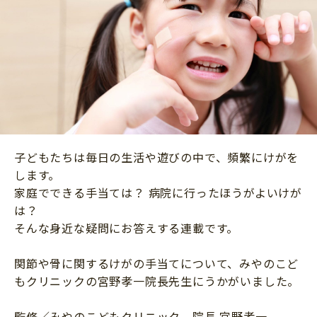
ニュース
ワーク・ドリル
小学5年生
小学6年生
こそだて生活
幼稚園・保育園
住まい
こそだてマンガ
小学校
ファッション・美容
科学・プログラミング
行事・イベント
教育・学習
トラブル
絵本・読み聞かせ
子どもたちは毎日の生活や遊びの中で、頻繁にけがを
親子でいっしょに
自由研究・工作
します。
人間関係
家庭でできる手当ては？ 病院に行ったほうがよいけが
読書感想文
は？
おでかけ
本・読書
そんな身近な疑問にお答えする連載です。
家族
運動・あそび・ゲーム
料理
関節や骨に関するけがの手当てについて、みやのこど
英語
もクリニックの宮野孝一院長先生にうかがいました。
マネー
習い事
健康
監修／みやのこどもクリニック 院長 宮野孝一