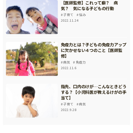
【医師監修】これって癖？ 病
気？ 気になる子どもの行動
子育て
悩み
2022.11.24
免疫力とは？子どもの免疫力アップ
に欠かせない４つのこと【医師監
修】
病気
免疫力
2022.11.6
指先、口内のけが…こんなときどう
する？【小児科医が教えるけがの手
当て】
子育て
病気
2022.9.28