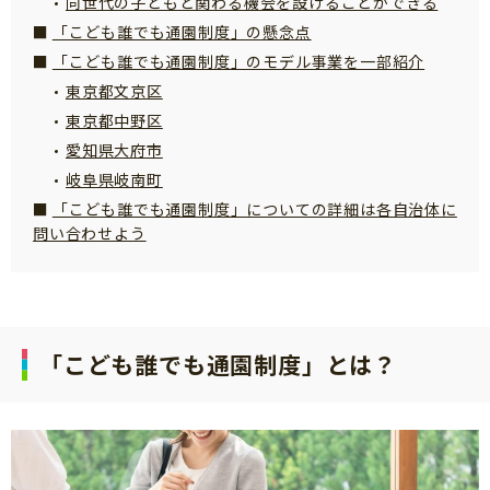
同世代の子どもと関わる機会を設けることができる
サイトのご利⽤にあたって
「こども誰でも通園制度」の懸念点
「こども誰でも通園制度」のモデル事業を一部紹介
個⼈情報について
東京都文京区
お問い合わせ
東京都中野区
愛知県大府市
岐阜県岐南町
「こども誰でも通園制度」についての詳細は各自治体に
問い合わせよう
「こども誰でも通園制度」とは？