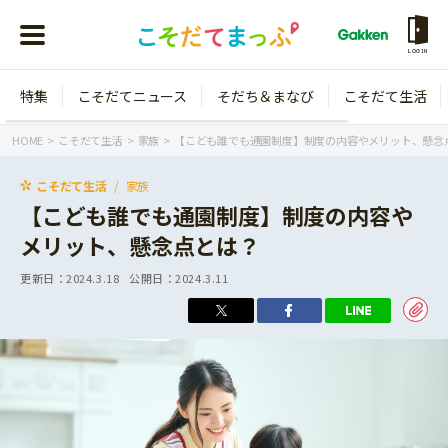
LOGIN
特集
こそだてニュース
そだち＆まなび
こそだて生活
会員登録
ログイン
HOME
こそだて生活
家族
【こども誰でも通園制度】制度の内容やメリット、懸念
こそだて生活
家族
【こども誰でも通園制度】制度の内容や
メリット、懸念点とは？
年齢から探す
更新日：
2024.3.18
公開日：
2024.3.11
0歳
1歳
特集
2歳
3歳
年中
年長
こそだてニュース
小学1年生
小学2年生
イベント
そだち＆まなび
小学3年生
小学4年生