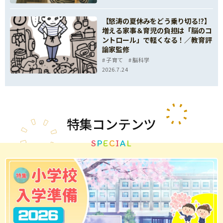
【怒涛の夏休みをどう乗り切る⁉】
増える家事＆育児の負担は「脳のコ
ントロール」で軽くなる！／教育評
論家監修
子育て
脳科学
2026.7.24
特集
コンテンツ
S
P
E
C
I
A
L