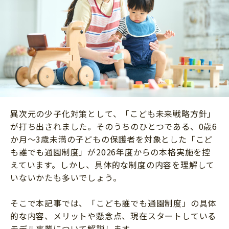
ニュース
ワーク・ドリル
小学5年生
小学6年生
こそだて生活
幼稚園・保育園
住まい
こそだてマンガ
小学校
ファッション・美容
科学・プログラミング
行事・イベント
教育・学習
トラブル
絵本・読み聞かせ
異次元の少子化対策として、「こども未来戦略方針」
親子でいっしょに
自由研究・工作
が打ち出されました。そのうちのひとつである、0歳6
人間関係
か月～3歳未満の子どもの保護者を対象とした「こど
読書感想文
も誰でも通園制度」が2026年度からの本格実施を控
おでかけ
本・読書
えています。しかし、具体的な制度の内容を理解して
家族
いないかたも多いでしょう。
運動・あそび・ゲーム
料理
英語
そこで本記事では、「こども誰でも通園制度」の具体
マネー
的な内容、メリットや懸念点、現在スタートしている
習い事
健康
モデル事業について解説します。