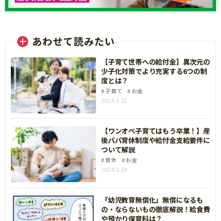
あわせて読みたい
【子育て世帯への給付金】異次元の
少子化対策でより充実する6つの制
度とは？
子育て
お金
2024.1.12
【ワンオペ子育てはもう卒業！】産
後パパ育休制度や給付金支給要件に
ついて解説
育休
お金
2024.1.29
「幼児教育無償化」無償になるも
の・ならないもの徹底解説！給食費
や預かり保育料は？