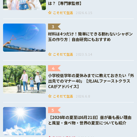
は？【専門家監修】
こそだて生活
2026.6.15
3
材料は4つだけ！簡単にできる割れないシャボン
玉の作り方｜自由研究にもおすすめ
こそだて生活
2023.5.14
4
小学校低学年の夏休みまでに教えておきたい「外
出先でのマナー40」【元JALファーストクラス
CAがアドバイス】
こそだて生活
2026.6.8
5
【2026年の夏至は6月21日】昼が最も長い理由
と風習・食べ物・世界の夏至についても紹介