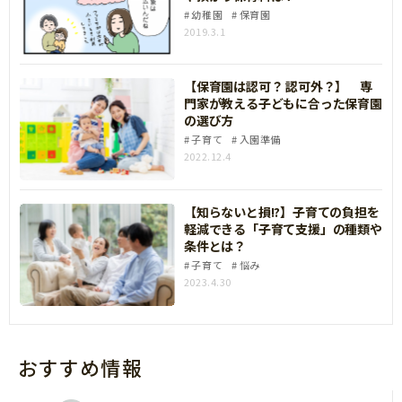
幼稚園
保育園
2019.3.1
【保育園は認可？ 認可外？】 専
門家が教える子どもに合った保育園
の選び方
子育て
入園準備
2022.12.4
【知らないと損!?】子育ての負担を
軽減できる「子育て支援」の種類や
条件とは？
子育て
悩み
2023.4.30
おすすめ情報