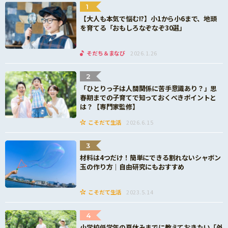
1
【大人も本気で悩む!?】小1から小6まで、地頭
を育てる「おもしろなぞなぞ30選」
そだち＆まなび
2026.1.26
2
「ひとりっ子は人間関係に苦手意識あり？」思
春期までの子育てで知っておくべきポイントと
は？【専門家監修】
こそだて生活
2026.6.15
3
材料は4つだけ！簡単にできる割れないシャボン
玉の作り方｜自由研究にもおすすめ
こそだて生活
2023.5.14
4
小学校低学年の夏休みまでに教えておきたい「外