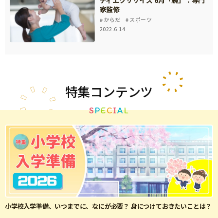
家監修
からだ
スポーツ
2022.6.14
特集
コンテンツ
S
P
E
C
I
A
L
小学校入学準備、いつまでに、なにが必要？ 身につけておきたいことは？