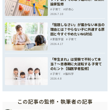
論家監修
子育て
好奇心
2026.7.10
「宿題しなさい」が届かない本当の
理由とは？やらない子に共通する原
因と今すぐやめたいNG対応
家庭学習
子育て
2026.4.17
「早生まれ」は受験で不利って本
当？～思春期に大逆転する 子育て
のヒント【脳医学者監修】
子育て
脳科学
2026.4.8
この記事の監修・執筆者の記事