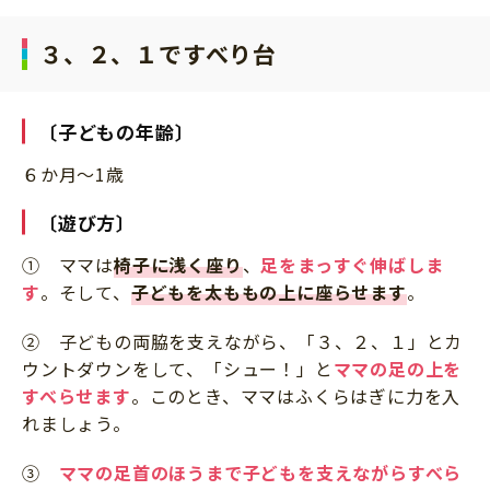
サイトのご利⽤にあたって
３、２、１ですべり台
個⼈情報について
お問い合わせ
〔子どもの年齢〕
６か月～1歳
〔遊び方〕
① ママは
椅子に浅く座り
、
足をまっすぐ伸ばしま
す
。そして、
子どもを太ももの上に座らせます
。
② 子どもの両脇を支えながら、「３、２、１」とカ
ウントダウンをして、「シュー！」と
ママの足の上を
すべらせます
。このとき、ママはふくらはぎに力を入
れましょう。
③
ママの足首のほうまで子どもを支えながらすべら