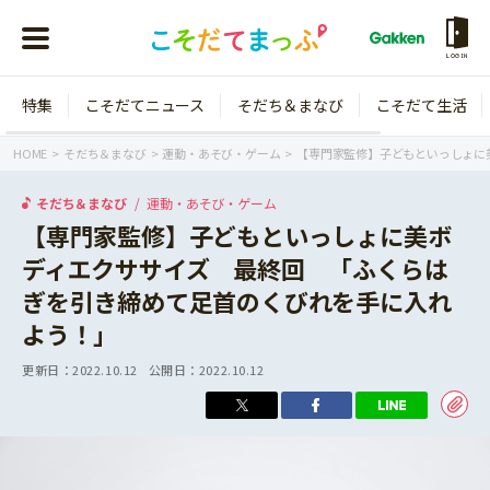
LOGIN
特集
こそだてニュース
そだち＆まなび
こそだて生活
会員登録
ログイン
HOME
そだち＆まなび
運動・あそび・ゲーム
【専門家監修】子どもといっしょに
そだち＆まなび
運動・あそび・ゲーム
【専門家監修】子どもといっしょに美ボ
ディエクササイズ 最終回 「ふくらは
年齢から探す
ぎを引き締めて足首のくびれを手に入れ
0歳
1歳
よう！」
特集
2歳
3歳
更新日：
2022.10.12
公開日：
2022.10.12
年中
年長
こそだてニュース
小学1年生
小学2年生
イベント
そだち＆まなび
小学3年生
小学4年生