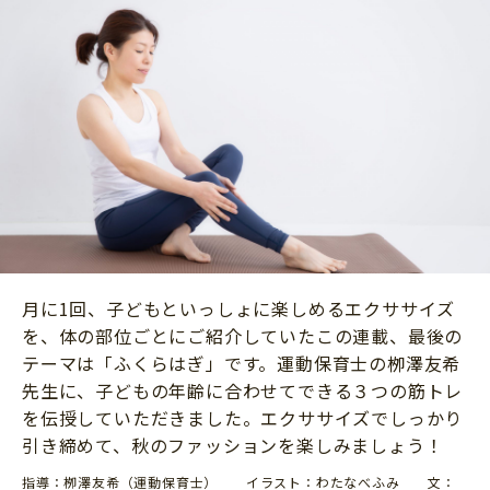
ニュース
ワーク・ドリル
小学5年生
小学6年生
こそだて生活
幼稚園・保育園
住まい
こそだてマンガ
小学校
ファッション・美容
科学・プログラミング
行事・イベント
教育・学習
トラブル
絵本・読み聞かせ
親子でいっしょに
自由研究・工作
人間関係
月に1回、子どもといっしょに楽しめるエクササイズ
読書感想文
おでかけ
を、体の部位ごとにご紹介していたこの連載、最後の
本・読書
テーマは「ふくらはぎ」です。運動保育士の栁澤友希
家族
運動・あそび・ゲーム
先生に、子どもの年齢に合わせてできる３つの筋トレ
料理
を伝授していただきました。エクササイズでしっかり
英語
マネー
引き締めて、秋のファッションを楽しみましょう！
習い事
健康
指導：栁澤友希（運動保育士） イラスト：わたなべふみ 文：