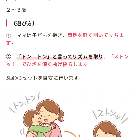
２～３歳
〔遊び方〕
① ママは子どもを抱き、
両足を軽く開いて立ちま
す
。
②
「トン トン」と言ってリズムを取り
、
「ストン
ッ！」でひざを深く曲げ揺らします
。
5回×3セットを目安に行います。