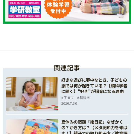
関連記事
好きな遊びに夢中なとき、子どもの
脳では何が起きている？【脳科学者
に聞く】“好き”が脳育になる理由
子育て
脳科学
2026.7.30
夏休みの宿題「絵日記」なぜかく
の？かき方は？【メタ認知力を伸ば
す！】親子での取り組み方／教育評