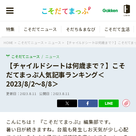
LOGIN
特集
こそだてニュース
そだち＆まなび
こそだて生活
会員登録
ログイン
HOME
こそだてニュース
ニュース
【チャイルドシートは何歳まで？】こそだてまっぷ人
こそだてニュース
ニュース
【チャイルドシートは何歳まで？】こそ
だてまっぷ人気記事ランキング＜
年齢から探す
2023/8/2～8/8＞
0歳
1歳
更新日：
2023.8.11
公開日：
2023.8.11
特集
2歳
3歳
年中
年長
こそだてニュース
こんにちは！ 『こそだてまっぷ』編集部です。
小学1年生
小学2年生
暑い日が続きますね。台風も発生しお天気が少し心配
イベント
そだち＆まなび
小学3年生
小学4年生