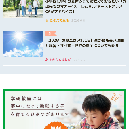
小学校低学年の夏休みまでに教えておきたい「外
出先でのマナー40」【元JALファーストクラス
CAがアドバイス】
こそだて生活
2026.6.8
5
【2026年の夏至は6月21日】昼が最も長い理由
と風習・食べ物・世界の夏至についても紹介
そだち＆まなび
2026.6.11