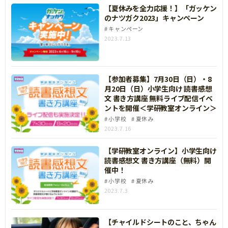
【夏休みを全力応援！】「ガッケン
のナツガク2023」キャンペーン
キャンペーン
2023.7.13
【参加者募集】7月30日（日）・8
月20日（日）小学生向け 読書感想
文 書き方講座 無料ライブ配信イベ
ントを開催＜学研教室オンライン＞
小学校
夏休み
2023.7.16
【学研教室オンライン】小学生向け
読書感想文 書き方講座（無料）開
催中！
小学校
夏休み
2023.7.3
【チャイルドシートのこと、ちゃん