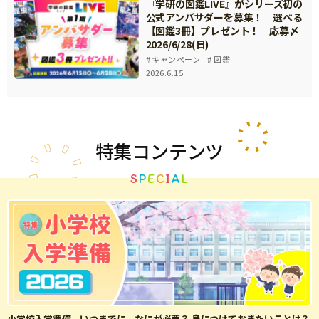
『学研の図鑑LIVE』がシリーズ初の
公式アンバサダーを募集！ 選べる
【図鑑3冊】プレゼント！ 応募〆
2026/6/28(日)
キャンペーン
図鑑
2026.6.15
特集
コンテンツ
S
P
E
C
I
A
L
小学校入学準備、いつまでに、なにが必要？ 身につけておきたいことは？