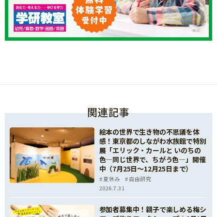
関連記事
絵本の世界で生き物の不思議を体
感！東京都のしながわ水族館で特別
展「エリック・カールと いのちの
色—同じ世界で、ちがう色—」開催
中（7月25日～12月25日まで）
夏休み
自由研究
2026.7.31
参加者募集中！親子で楽しめる梅シ