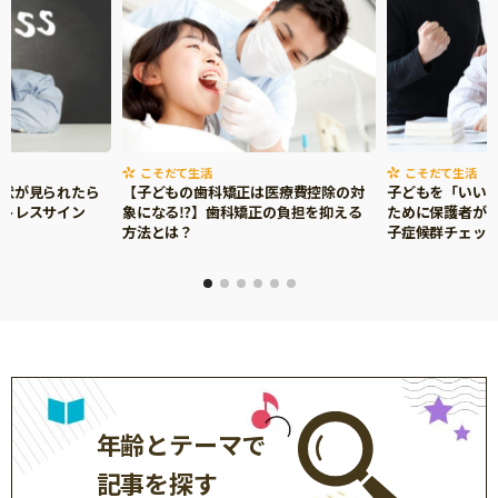
こそだて生活
こそだて生活
症状が見られたら
【子どもの歯科矯正は医療費控除の対
子どもを「いい
ストレスサイン
象になる⁉】歯科矯正の負担を抑える
ために保護者がで
方法とは？
子症候群チェッ
年齢とテーマで
記事を探す