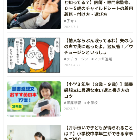
と知ってる？】医師・専門家監修、
０～５歳のチャイルドシートの着用
義務・付け方・選び方
子育て
2022.7.1
【他人ならぶん殴ってるわ】夫の心
の声で我に返ったよ。猛反省！／ウ
チュージンといっしょ
ウチュージン
マンガ連載
2023.4.22
【小学３年生（８歳・９歳）】読書
感想文に最適な本17選と書き方の
コツ
家庭学習
小学校
2023.7.4
【お手伝いで子どもが得られること
は？】小学校中学年生ができる家事
をご紹介