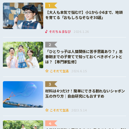
1
【大人も本気で悩む!?】小1から小6まで、地頭
を育てる「おもしろなぞなぞ30選」
そだち＆まなび
2026.1.26
2
「ひとりっ子は人間関係に苦手意識あり？」思
春期までの子育てで知っておくべきポイントと
は？【専門家監修】
こそだて生活
2026.6.15
3
材料は4つだけ！簡単にできる割れないシャボン
玉の作り方｜自由研究にもおすすめ
こそだて生活
2023.5.14
4