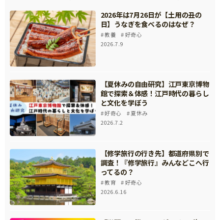
2026年は7月26日が【土用の丑の
日】うなぎを食べるのはなぜ？
教養
好奇心
2026.7.9
【夏休みの自由研究】江戸東京博物
館で探索＆体感！江戸時代の暮らし
と文化を学ぼう
好奇心
夏休み
2026.7.2
【修学旅行の行き先】都道府県別で
調査！『修学旅行』みんなどこへ行
ってるの？
教育
好奇心
2026.6.16