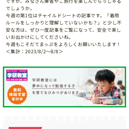
ですが、みなさん帰省やご旅行を楽しんでらっしゃる
ニュース
でしょうか。
ワーク・ドリル
小学5年生
小学6年生
こそだて生活
今週の第1位はチャイルドシートの記事です。「着用
幼稚園・保育園
ルールをしっかりと理解していないかも？」と少し不
住まい
こそだてマンガ
小学校
安な方は、ぜひ一度記事をご覧になって、安全で楽し
ファッション・美容
いお出かけにしてくださいね。
科学・プログラミング
今週もこそだてまっぷをよろしくお願いいたします！
行事・イベント
教育・学習
＜集計：2023/8/2～8/8＞
トラブル
絵本・読み聞かせ
親子でいっしょに
自由研究・工作
人間関係
読書感想文
おでかけ
本・読書
家族
運動・あそび・ゲーム
料理
英語
マネー
習い事
健康