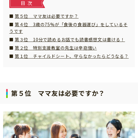
目次
知育
第５位 ママ友は必要ですか？
第４位 3歳の75%が「食後の食器運び」をしているそ
うです
第３位 10分で読めるお話でも読書感想文は書ける！
第２位 特別支援教室の先生は辛抱強い
第１位 チャイルドシート、守らなかったらどうなる？
第５位 ママ友は必要ですか？
「こそだてまっぷ」とは