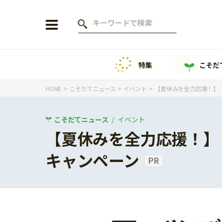
特集
こそだ
会員登録
ログイン
HOME
こそだてニュース
イベント
【夏休みを全力応援！】「
こそだてニュース
イベント
【夏休みを全力応援！】
年齢から探す
キャンペーン
0歳
1歳
特集
2歳
3歳
年中
年長
こそだてニュース
小学1年生
小学2年生