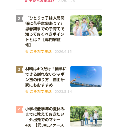
そだち＆まなび
2026.1.26
「ひとりっ子は人間関
2
係に苦手意識あり？」
思春期までの子育てで
知っておくべきポイン
トとは？【専門家監
修】
こそだて生活
2026.6.15
材料は4つだけ！簡単に
3
できる割れないシャボ
ン玉の作り方｜自由研
究にもおすすめ
こそだて生活
2023.5.14
小学校低学年の夏休み
4
までに教えておきたい
「外出先でのマナー
40」【元JALファース