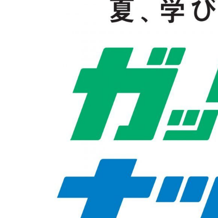
イベント
そだち＆まなび
小学3年生
小学4年生
ニュース
ワーク・ドリル
小学5年生
小学6年生
こそだて生活
幼稚園・保育園
住まい
こそだてマンガ
小学校
ファッション・美容
科学・プログラミング
行事・イベント
教育・学習
トラブル
絵本・読み聞かせ
親子でいっしょに
自由研究・工作
人間関係
読書感想文
おでかけ
本・読書
家族
運動・あそび・ゲーム
料理
英語
マネー