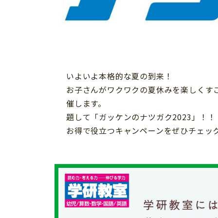
習い事
健康
知育
いよいよ本格的な夏の到来！
お子さんがワクワクの夏休みを楽しくす
催します。
題して「ガッケンのナツガク2023」！！
お得で役立つキャンペーンをぜひチェッ
「こそだてまっぷ」とは
サイトのご利⽤にあたって