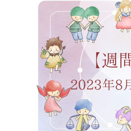
イベント
そだち＆まなび
小学3年生
小学4年生
ニュース
ワーク・ドリル
小学5年生
小学6年生
こそだて生活
幼稚園・保育園
住まい
こそだてマンガ
小学校
ファッション・美容
科学・プログラミング
行事・イベント
教育・学習
トラブル
絵本・読み聞かせ
親子でいっしょに
自由研究・工作
人間関係
読書感想文
おでかけ
本・読書
家族
運動・あそび・ゲーム
料理
英語
マネー