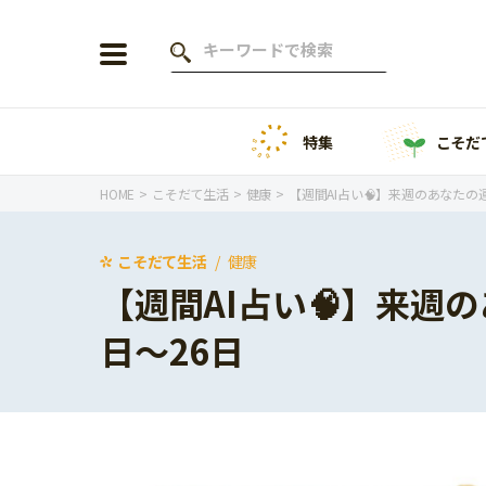
特集
こそだ
会員登録
ログイン
HOME
こそだて生活
健康
【週間AI占い🧠】来週のあなたの運勢
こそだて生活
健康
【週間AI占い🧠】来週の
年齢から探す
日〜26日
0歳
1歳
特集
2歳
3歳
年中
年長
こそだてニュース
小学1年生
小学2年生