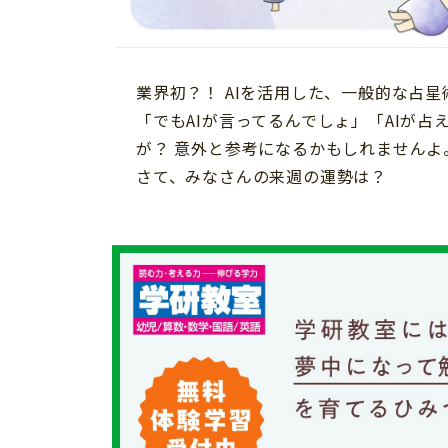
習い事
健康
知育
業界初？！ AIを活用した、一般的な占
「でもAIが言ってるんでしょ」「AIが
が？ 意外と参考になるかもしれませんよ
さて、みなさんの来週の運勢は？
「こそだてまっぷ」とは
サイトのご利⽤にあたって