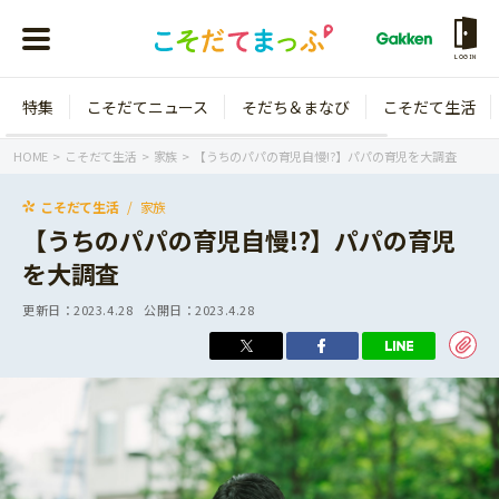
LOGIN
特集
こそだてニュース
そだち＆まなび
こそだて生活
会員登録
ログイン
HOME
こそだて生活
家族
【うちのパパの育児自慢!?】パパの育児を大調査
こそだて生活
家族
【うちのパパの育児自慢!?】パパの育児
を大調査
年齢から探す
更新日：
2023.4.28
公開日：
2023.4.28
0歳
1歳
特集
2歳
3歳
年中
年長
こそだてニュース
小学1年生
小学2年生
イベント
そだち＆まなび
小学3年生
小学4年生