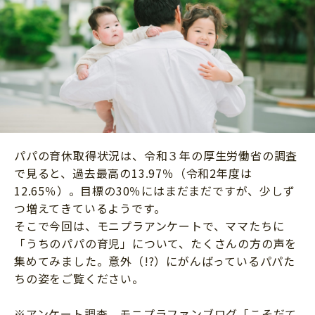
ニュース
ワーク・ドリル
小学5年生
小学6年生
こそだて生活
幼稚園・保育園
住まい
こそだてマンガ
小学校
ファッション・美容
科学・プログラミング
行事・イベント
教育・学習
トラブル
絵本・読み聞かせ
パパの育休取得状況は、令和３年の厚生労働省の調査
親子でいっしょに
で見ると、過去最高の13.97％（令和2年度は
自由研究・工作
人間関係
12.65％）。目標の30％にはまだまだですが、少しず
読書感想文
つ増えてきているようです。
おでかけ
本・読書
そこで今回は、モニプラアンケートで、ママたちに
家族
「うちのパパの育児」について、たくさんの方の声を
運動・あそび・ゲーム
料理
集めてみました。意外（!?）にがんばっているパパた
英語
ちの姿をご覧ください。
マネー
習い事
健康
※アンケート調査 モニプラファンブログ「こそだて