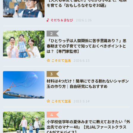
を育てる「おもしろなぞなぞ30選」
そだち＆まなび
2026.1.26
2
「ひとりっ子は人間関係に苦手意識あり？」思
春期までの子育てで知っておくべきポイントと
は？【専門家監修】
こそだて生活
2026.6.15
3
材料は4つだけ！簡単にできる割れないシャボン
玉の作り方｜自由研究にもおすすめ
こそだて生活
2023.5.14
4
小学校低学年の夏休みまでに教えておきたい「外
出先でのマナー40」【元JALファーストクラス
CAがアドバイス】