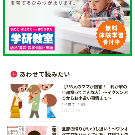
あわせて読みたい
【233人のママが回答！ 我が家の
旦那様ってこんな人】～イクメンぶ
りからお小遣い事情まで～
子育て
家計
2022.11.29
旦那の帰りがいつも遅い！～ワンオ
ペママをハッとさせた、住職さんの