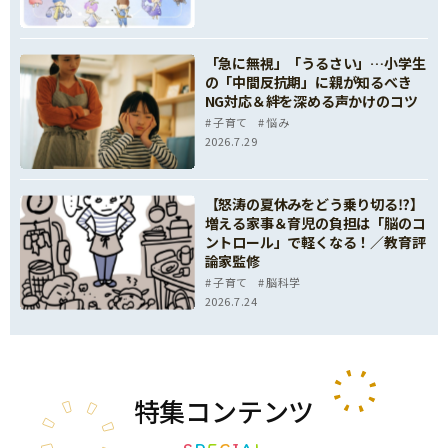
「急に無視」「うるさい」…小学生
の「中間反抗期」に親が知るべき
NG対応＆絆を深める声かけのコツ
子育て
悩み
2026.7.29
【怒涛の夏休みをどう乗り切る⁉】
増える家事＆育児の負担は「脳のコ
ントロール」で軽くなる！／教育評
論家監修
子育て
脳科学
2026.7.24
特集
コンテンツ