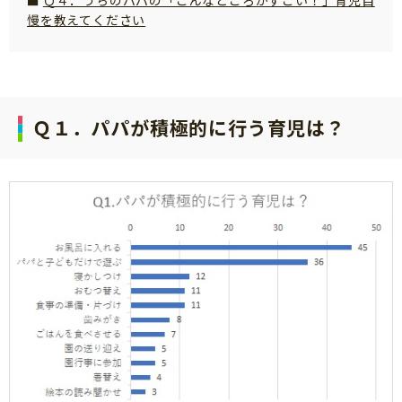
Ｑ４．うちのパパの「こんなところがすごい！」育児自
慢を教えてください
サイトのご利⽤にあたって
個⼈情報について
お問い合わせ
Ｑ１．パパが積極的に行う育児は？