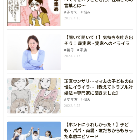
言葉とは～
子育て
悩み
2019.7.16
【聞いて聞いて！】気持ちを吐き出
そう！ 義実家・実家へのイライラ
義母
家族
2023.2.17
正直ウンザリ…ママ友の子どもの自
慢にイライラ…【教えてトラブル対
処法＊専門家に聞きました】
ママ友
悩み
2022.4.22
【ホントにうれしかった！】子ど
も・パパ・両親・友だちからもらっ
た素敵エピソード