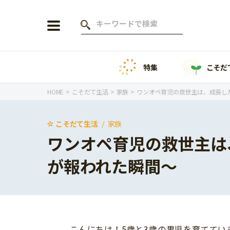
特集
こそだ
会員登録
ログイン
HOME
こそだて生活
家族
ワンオペ育児の救世主は、成長し
こそだて生活
家族
ワンオペ育児の救世主は
年齢から探す
が報われた瞬間～
0歳
1歳
特集
2歳
3歳
年中
年長
こそだてニュース
小学1年生
小学2年生
こんにちは！5歳と3歳の男児を育ててい