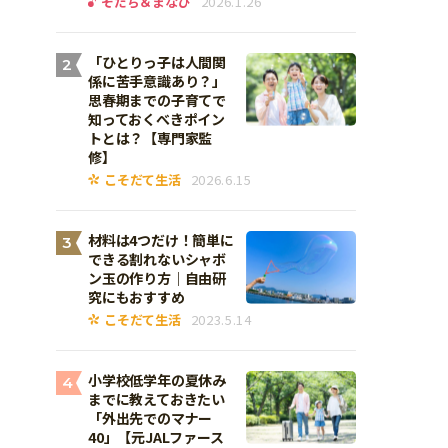
そだち＆まなび
2026.1.26
「ひとりっ子は人間関
2
係に苦手意識あり？」
思春期までの子育てで
知っておくべきポイン
トとは？【専門家監
修】
こそだて生活
2026.6.15
材料は4つだけ！簡単に
3
できる割れないシャボ
ン玉の作り方｜自由研
究にもおすすめ
こそだて生活
2023.5.14
小学校低学年の夏休み
4
までに教えておきたい
「外出先でのマナー
40」【元JALファース