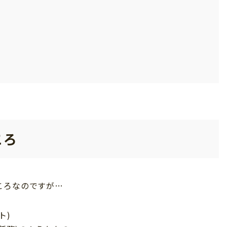
ころ
ころなのですが…
ト)