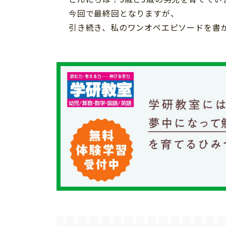
イベント
そだち＆まなび
小学3年生
小学4年生
今回で最終回となりますが、
ニュース
引き続き、私のワンオペエピソードを書
ワーク・ドリル
小学5年生
小学6年生
こそだて生活
幼稚園・保育園
住まい
こそだてマンガ
小学校
ファッション・美容
科学・プログラミング
行事・イベント
教育・学習
トラブル
絵本・読み聞かせ
親子でいっしょに
自由研究・工作
人間関係
読書感想文
おでかけ
本・読書
家族
運動・あそび・ゲーム
料理
英語
マネー