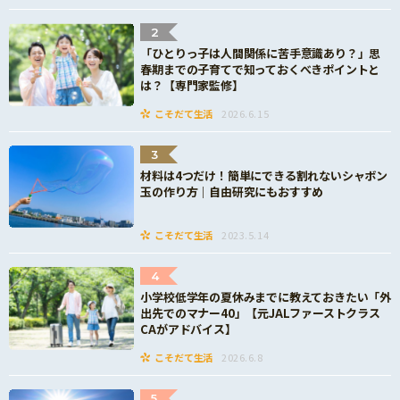
2
「ひとりっ子は人間関係に苦手意識あり？」思
春期までの子育てで知っておくべきポイントと
は？【専門家監修】
こそだて生活
2026.6.15
3
材料は4つだけ！簡単にできる割れないシャボン
玉の作り方｜自由研究にもおすすめ
こそだて生活
2023.5.14
4
小学校低学年の夏休みまでに教えておきたい「外
出先でのマナー40」【元JALファーストクラス
CAがアドバイス】
こそだて生活
2026.6.8
5