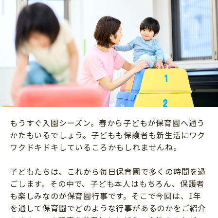
ニュース
ワーク・ドリル
小学5年生
小学6年生
こそだて生活
幼稚園・保育園
住まい
こそだてマンガ
小学校
ファッション・美容
科学・プログラミング
行事・イベント
教育・学習
トラブル
絵本・読み聞かせ
親子でいっしょに
自由研究・工作
もうすぐ入園シーズン。春から子どもが保育園へ通う
人間関係
かたもいるでしょう。子どもも保護者も新生活にワク
読書感想文
おでかけ
ワクドキドキしているころかもしれませんね。
本・読書
家族
子どもたちは、これから毎日保育園で多くの時間を過
運動・あそび・ゲーム
料理
ごします。その中で、子ども本人はもちろん、保護者
英語
も楽しみなのが保育園行事です。そこで今回は、1年
マネー
習い事
を通して保育園でどのような行事があるのかをご紹介
健康