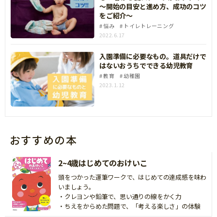
～開始の目安と進め方、成功のコツ
をご紹介～
悩み
トイレトレーニング
2022.6.17
入園準備に必要なもの。道具だけで
はないおうちでできる幼児教育
教育
幼稚園
2023.1.12
おすすめの本
2~4歳はじめてのおけいこ
頭をつかった運筆ワークで、はじめての達成感を味わ
いましょう。
・クレヨンや鉛筆で、思い通りの線をかく力
・ちえをからめた問題で、「考える楽しさ」の体験