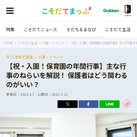
LOGIN
特集
こそだてニュース
そだち＆まなび
こそだて生活
会員登録
ログイン
HOME
こそだて生活
行事・イベント
【祝・入園！保育園の年間行事】主な行事の
こそだて生活
行事・イベント
【祝・入園！保育園の年間行事】主な行
事のねらいを解説！ 保護者はどう関わる
年齢から探す
のがいい？
0歳
1歳
更新日：
2025.4.7
公開日：
2023.3.12
特集
2歳
3歳
年中
年長
こそだてニュース
小学1年生
小学2年生
イベント
そだち＆まなび
小学3年生
小学4年生