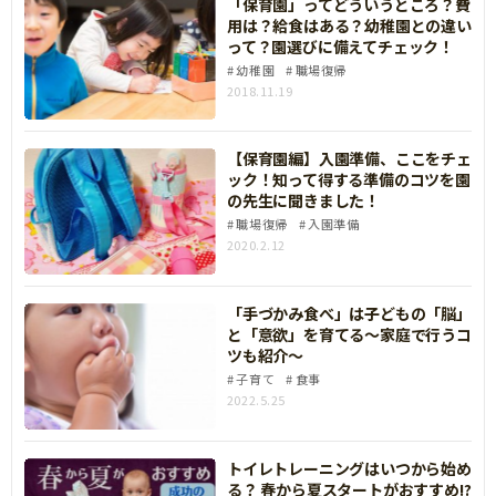
「保育園」ってどういうところ？費
用は？給食はある？幼稚園との違い
って？園選びに備えてチェック！
幼稚園
職場復帰
2018.11.19
【保育園編】入園準備、ここをチェ
ック！知って得する準備のコツを園
の先生に聞きました！
職場復帰
入園準備
2020.2.12
「手づかみ食べ」は子どもの「脳」
と「意欲」を育てる～家庭で行うコ
ツも紹介～
子育て
食事
2022.5.25
トイレトレーニングはいつから始め
る？ 春から夏スタートがおすすめ!?