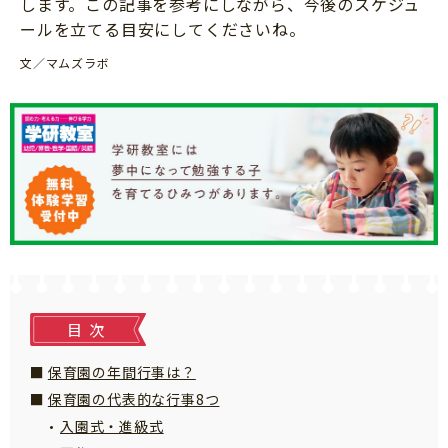
します。この記事を参考にしながら、今後のスケジュ
知育
ールを立てる目安にしてくださいね。
文／マムズラボ
目次
保育園の年間行事は？
保育園の代表的な行事8つ
入園式・進級式
「こそだてまっぷ」とは