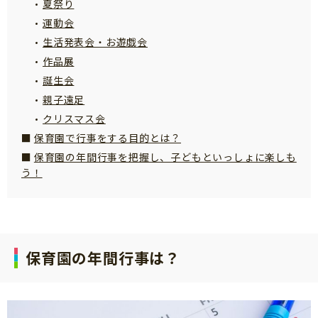
夏祭り
サイトのご利⽤にあたって
運動会
個⼈情報について
生活発表会・お遊戯会
作品展
お問い合わせ
誕生会
親子遠足
クリスマス会
保育園で行事をする目的とは？
保育園の年間行事を把握し、子どもといっしょに楽しも
う！
保育園の年間行事は？