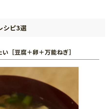
レシピ3選
たい［豆腐＋卵＋万能ねぎ］