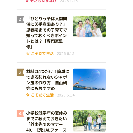
そだち＆まなび
2026.1.26
「ひとりっ子は人間関
2
係に苦手意識あり？」
思春期までの子育てで
知っておくべきポイン
トとは？【専門家監
修】
こそだて生活
2026.6.15
材料は4つだけ！簡単に
3
できる割れないシャボ
ン玉の作り方｜自由研
究にもおすすめ
こそだて生活
2023.5.14
小学校低学年の夏休み
4
までに教えておきたい
「外出先でのマナー
40」【元JALファース