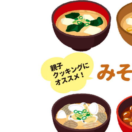
イベント
そだち＆まなび
小学3年生
小学4年生
ニュース
ワーク・ドリル
小学5年生
小学6年生
こそだて生活
幼稚園・保育園
住まい
こそだてマンガ
小学校
ファッション・美容
科学・プログラミング
行事・イベント
教育・学習
トラブル
絵本・読み聞かせ
親子でいっしょに
自由研究・工作
人間関係
読書感想文
おでかけ
本・読書
家族
運動・あそび・ゲーム
料理
英語
マネー