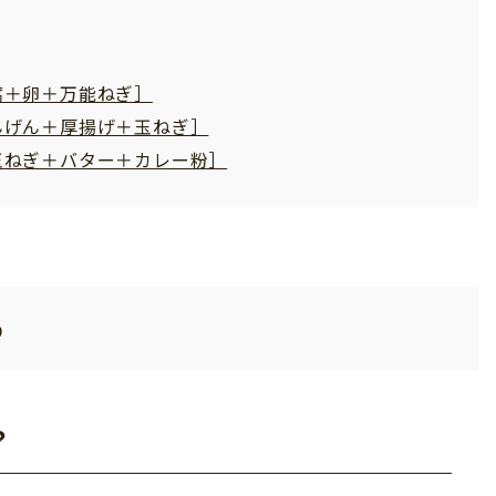
腐＋卵＋万能ねぎ］
んげん＋厚揚げ＋玉ねぎ］
玉ねぎ＋バター＋カレー粉］
う
？