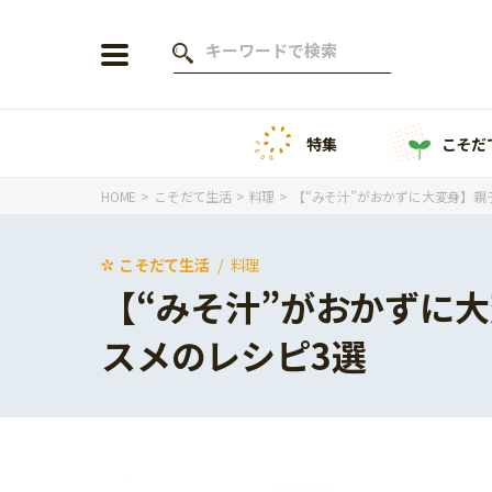
特集
こそだ
会員登録
ログイン
HOME
こそだて生活
料理
【“みそ汁”がおかずに大変身】親
こそだて生活
料理
【“みそ汁”がおかずに
年齢から探す
スメのレシピ3選
0歳
1歳
特集
2歳
3歳
年中
年長
こそだてニュース
小学1年生
小学2年生