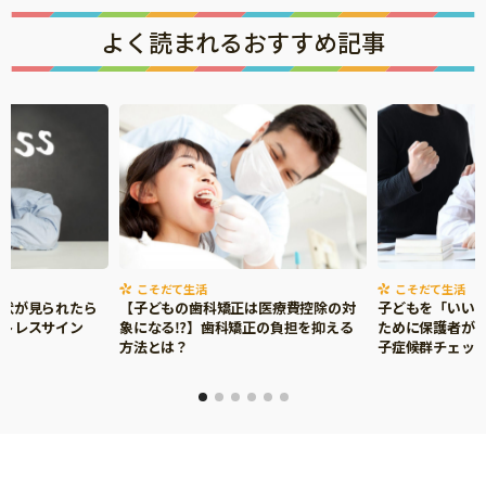
よく読まれるおすすめ記事
こそだて生活
こそだて生活
症状が見られたら
【子どもの歯科矯正は医療費控除の対
子どもを「いい
ストレスサイン
象になる⁉】歯科矯正の負担を抑える
ために保護者がで
方法とは？
子症候群チェッ