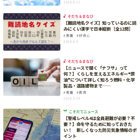
2026.6.11
知育
そだち＆まなび
【難読地名クイズ】知っているのに読
みにくい漢字で日本縦断［全12問］
教養
好奇心
2026.6.4
そだち＆まなび
【ニュースで聞く「ナフサ」って
何？】くらしを支えるエネルギー❝原
油❞について詳しく知ろう――燃料・化学
製品・道路建物まで――
教養
教育
2026.5.29
こそだてニュース
【警戒レベル4は全員避難が必要？不
要？】命を守るために知っておきた
い！ 新しくなった防災気象情報のポ
イント
「こそだてまっぷ」とは