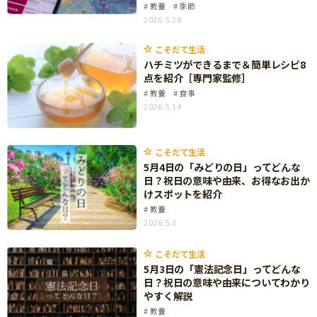
教養
季節
サイトのご利⽤にあたって
2026.5.28
個⼈情報について
こそだて生活
ハチミツができるまで＆簡単レシピ8
お問い合わせ
点を紹介［専門家監修］
教養
食事
2026.5.14
こそだて生活
5月4日の「みどりの日」ってどんな
日？祝日の意味や由来、お得なお出か
けスポットを紹介
教養
2026.5.3
こそだて生活
5月3日の「憲法記念日」ってどんな
日？祝日の意味や由来についてわかり
やすく解説
教養