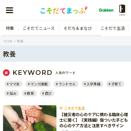
LOGIN
特集
こそだてニュース
そだち＆まなび
こそだて生活
会員登録
ログイン
HOME
教養
教養
KEYWORD
人気のワード
年齢から探す
ママ友
マンガ連載
ランドセル
入学準備
子育て
0歳
1歳
悩み
教育
遊び
特集
2歳
3歳
年中
年長
こそだて生活
こそだてニュース
【被災者の心のケアに携わる臨床心理
小学1年生
小学2年生
士に聞く】《実践編》傷ついた子ども
イベント
の心のケア方法と注意すべきサイン
そだち＆まなび
小学3年生
小学4年生