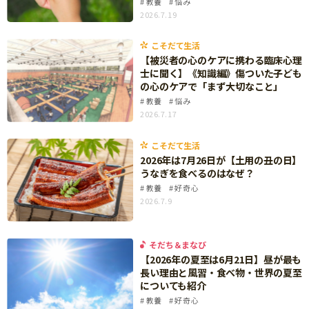
教養
悩み
ニュース
2026.7.19
ワーク・ドリル
小学5年生
小学6年生
こそだて生活
幼稚園・保育園
こそだて生活
住まい
こそだてマンガ
【被災者の心のケアに携わる臨床心理
小学校
士に聞く】《知識編》傷ついた子ども
ファッション・美容
の心のケアで「まず大切なこと」
科学・プログラミング
教養
悩み
行事・イベント
2026.7.17
教育・学習
トラブル
絵本・読み聞かせ
こそだて生活
親子でいっしょに
2026年は7月26日が【土用の丑の日】
自由研究・工作
うなぎを食べるのはなぜ？
人間関係
教養
好奇心
読書感想文
2026.7.9
おでかけ
本・読書
家族
運動・あそび・ゲーム
そだち＆まなび
料理
【2026年の夏至は6月21日】昼が最も
英語
長い理由と風習・食べ物・世界の夏至
マネー
についても紹介
習い事
教養
好奇心
健康