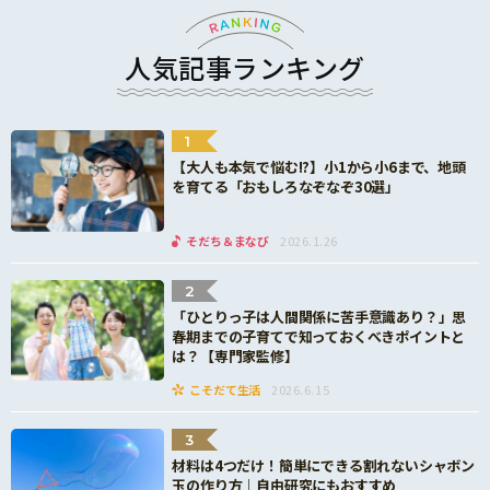
人気記事ランキング
1
【大人も本気で悩む!?】小1から小6まで、地頭
を育てる「おもしろなぞなぞ30選」
そだち＆まなび
2026.1.26
2
「ひとりっ子は人間関係に苦手意識あり？」思
春期までの子育てで知っておくべきポイントと
は？【専門家監修】
こそだて生活
2026.6.15
3
材料は4つだけ！簡単にできる割れないシャボン
玉の作り方｜自由研究にもおすすめ