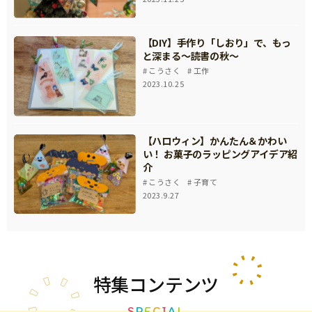
【DIY】手作り「しおり」で、もっ
と深まる～読書の秋～
こうさく
工作
2023.10.25
【ハロウィン】かんたん＆かわい
い！ お菓子のラッピングアイデア紹
介
こうさく
子育て
2023.9.27
特集
コンテンツ
S
P
E
C
I
A
L