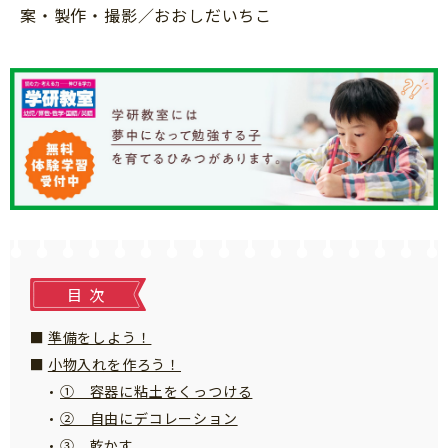
知育
案・製作・撮影／おおしだいちこ
目次
準備をしよう！
小物入れを作ろう！
① 容器に粘土をくっつける
② 自由にデコレーション
「こそだてまっぷ」とは
③ 乾かす