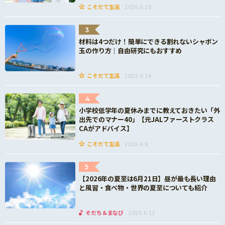
こそだて生活
2026.6.15
3
材料は4つだけ！簡単にできる割れないシャボン
玉の作り方｜自由研究にもおすすめ
こそだて生活
2023.5.14
4
小学校低学年の夏休みまでに教えておきたい「外
出先でのマナー40」【元JALファーストクラス
CAがアドバイス】
こそだて生活
2026.6.8
5
【2026年の夏至は6月21日】昼が最も長い理由
と風習・食べ物・世界の夏至についても紹介
そだち＆まなび
2026.6.11