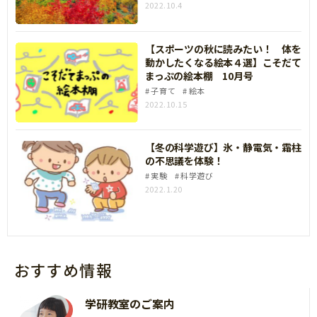
2022.10.4
【スポーツの秋に読みたい！ 体を
動かしたくなる絵本４選】こそだて
まっぷの絵本棚 10月号
子育て
絵本
2022.10.15
【冬の科学遊び】氷・静電気・霜柱
の不思議を体験！
実験
科学遊び
2022.1.20
おすすめ情報
学研教室のご案内