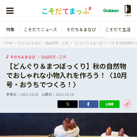
LOGIN
特集
こそだてニュース
そだち＆まなび
こそだて生活
会員登録
ログイン
HOME
そだち＆まなび
自由研究・工作
【どんぐり＆まつぼっくり】秋の自然物で
そだち＆まなび
自由研究・工作
【どんぐり＆まつぼっくり】秋の自然物
でおしゃれな小物入れを作ろう！〈10月
年齢から探す
号・おうちでつくろ！〉
0歳
1歳
更新日：
2022.10.26
公開日：
2022.10.26
特集
2歳
3歳
年中
年長
こそだてニュース
小学1年生
小学2年生
イベント
そだち＆まなび
小学3年生
小学4年生