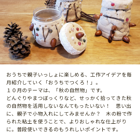
ニュース
ワーク・ドリル
小学5年生
小学6年生
こそだて生活
幼稚園・保育園
住まい
こそだてマンガ
小学校
ファッション・美容
科学・プログラミング
行事・イベント
教育・学習
トラブル
絵本・読み聞かせ
親子でいっしょに
おうちで親子いっしょに楽しめる、工作アイデアを毎
自由研究・工作
人間関係
月紹介していく「おうちでつくろ！」。
読書感想文
１０月のテーマは、「秋の自然物」です。
おでかけ
どんぐりやまつぼっくりなど、せっかく拾ってきた秋
本・読書
家族
の自然物を活用しないなんてもったいない！ 思い出
運動・あそび・ゲーム
に、親子で小物入れにしてみませんか？ 木の粉で作
料理
られた粘土を使うことで、よりおしゃれな仕上がり
英語
マネー
に。普段使いできるのもうれしいポイントです。
習い事
健康