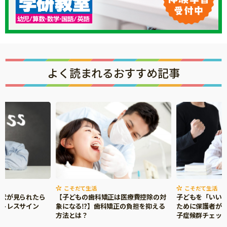
よく読まれるおすすめ記事
こそだて生活
こそだて生活
症状が見られたら
【子どもの歯科矯正は医療費控除の対
子どもを「いい
ストレスサイン
象になる⁉】歯科矯正の負担を抑える
ために保護者がで
方法とは？
子症候群チェッ