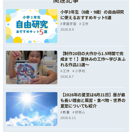
小学3年生（8歳・9歳）の自由研究
に使えるおすすめキット5選
家庭学習
工作
2026.8.9
【制作20日の大作から1.5時間で完
成まで！】夏休みの工作～学びあふ
れる作品11選～
工作
小学校
2026.8.7
【2026年の夏至は6月21日】昼が最
も長い理由と風習・食べ物・世界の
夏至についても紹介
教養
好奇心
2026.6.11