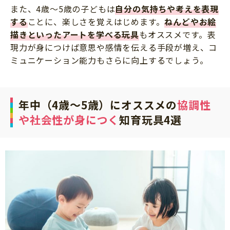
また、4歳～5歳の子どもは
自分の気持ちや考えを表現
する
ことに、楽しさを覚えはじめます。
ねんどやお絵
描きといったアートを学べる玩具
もオススメです。表
現力が身につけば意思や感情を伝える手段が増え、コ
ミュニケーション能力もさらに向上するでしょう。
年中（4歳～5歳）にオススメの
協調性
や社会性が身につく
知育玩具4選