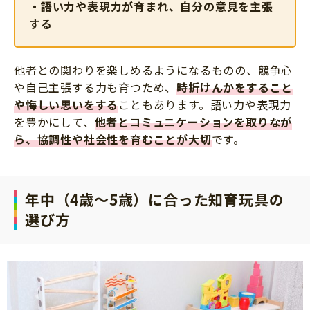
・語い力や表現力が育まれ、自分の意見を主張
する
他者との関わりを楽しめるようになるものの、競争心
や自己主張する力も育つため、
時折けんかをすること
や悔しい思いをする
こともあります。語い力や表現力
を豊かにして、
他者とコミュニケーションを取りなが
ら、協調性や社会性を育むことが大切
です。
年中（4歳～5歳）に合った知育玩具の
選び方