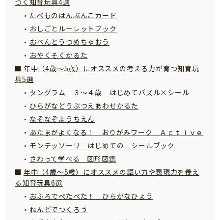
つく知育玩具4選
サイトのご利⽤にあたって
たべものはんぶんこカード
個⼈情報について
おしごとルーレットブック
おべんとうつめちゃおう
お問い合わせ
おやくそくかるた
年中（4歳～5歳）にオススメの考える力が育つ知育玩
具5選
タングラム ３～４歳 はじめてパズル×シール
ひらがなどうぶつえあわせかるた
なぞなぞようちえん
あたまがよくなる！ おりがみワーク Ａｃｔｉｖｅ
モンテッソーリ はじめての シールブック
さわって学べる 図形図鑑
年中（4歳～5歳）にオススメの語い力や表現力を養え
る知育玩具6選
おふろでぺたぺた！ ひらがなひょう
ねんどでつくろう