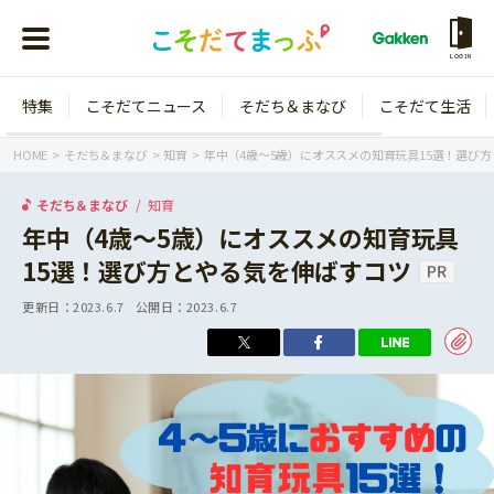
LOGIN
特集
こそだてニュース
そだち＆まなび
こそだて生活
会員登録
ログイン
HOME
そだち＆まなび
知育
年中（4歳～5歳）にオススメの知育玩具15選！選び
そだち＆まなび
知育
年中（4歳～5歳）にオススメの知育玩具
15選！選び方とやる気を伸ばすコツ
年齢から探す
更新日：
2023.6.7
公開日：
2023.6.7
0歳
1歳
特集
2歳
3歳
年中
年長
こそだてニュース
小学1年生
小学2年生
イベント
そだち＆まなび
小学3年生
小学4年生