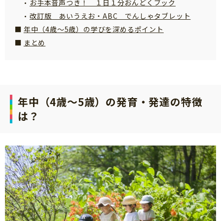
お手本音声つき！ １日１分おんどくブック
改訂版 あいうえお・ABC でんしゃタブレット
年中（4歳～5歳）の学びを深めるポイント
まとめ
年中（4歳～5歳）の発育・発達の特徴
は？