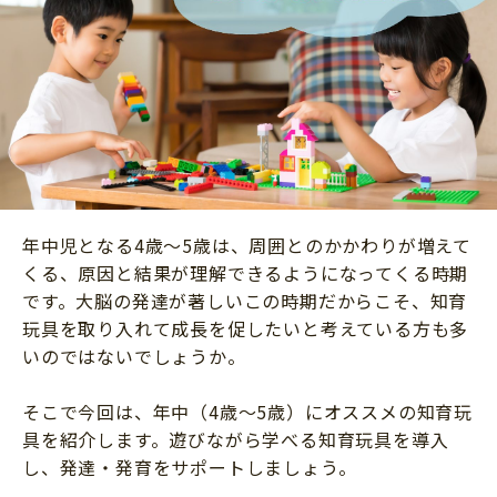
ニュース
ワーク・ドリル
小学5年生
小学6年生
こそだて生活
幼稚園・保育園
住まい
こそだてマンガ
小学校
ファッション・美容
科学・プログラミング
行事・イベント
教育・学習
トラブル
絵本・読み聞かせ
年中児となる4歳～5歳は、周囲とのかかわりが増えて
親子でいっしょに
くる、原因と結果が理解できるようになってくる時期
自由研究・工作
人間関係
です。大脳の発達が著しいこの時期だからこそ、知育
読書感想文
玩具を取り入れて成長を促したいと考えている方も多
おでかけ
本・読書
いのではないでしょうか。
家族
運動・あそび・ゲーム
料理
そこで今回は、年中（4歳～5歳）にオススメの知育玩
英語
具を紹介します。遊びながら学べる知育玩具を導入
マネー
し、発達・発育をサポートしましょう。
習い事
健康