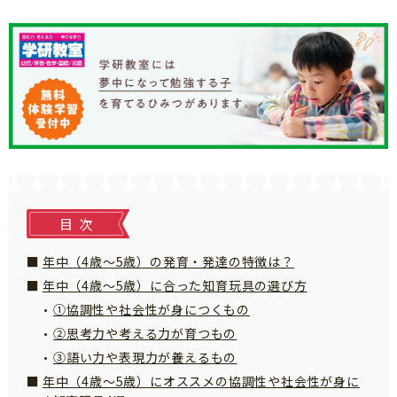
知育
目次
年中（4歳～5歳）の発育・発達の特徴は？
年中（4歳～5歳）に合った知育玩具の選び方
①協調性や社会性が身につくもの
②思考力や考える力が育つもの
③語い力や表現力が養えるもの
年中（4歳～5歳）にオススメの協調性や社会性が身に
「こそだてまっぷ」とは