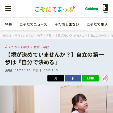
LOGIN
特集
こそだてニュース
そだち＆まなび
こそだて生活
会員登録
ログイン
HOME
そだち＆まなび
教育・学習
【親が決めていませんか？】自立の第一歩は『
そだち＆まなび
教育・学習
【親が決めていませんか？】自立の第一
歩は『自分で決める』
年齢から探す
更新日：
2023.2.15
公開日：
2023.2.15
0歳
1歳
特集
2歳
3歳
年中
年長
こそだてニュース
小学1年生
小学2年生
イベント
そだち＆まなび
小学3年生
小学4年生