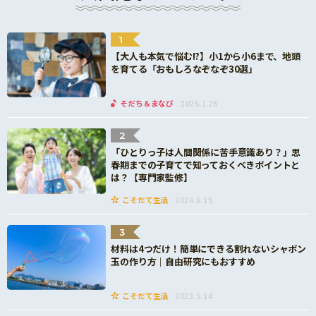
1
【大人も本気で悩む!?】小1から小6まで、地頭
を育てる「おもしろなぞなぞ30選」
そだち＆まなび
2026.1.26
2
「ひとりっ子は人間関係に苦手意識あり？」思
春期までの子育てで知っておくべきポイントと
は？【専門家監修】
こそだて生活
2026.6.15
3
材料は4つだけ！簡単にできる割れないシャボン
玉の作り方｜自由研究にもおすすめ
こそだて生活
2023.5.14