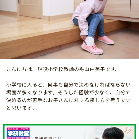
ニュース
ワーク・ドリル
小学5年生
小学6年生
こそだて生活
幼稚園・保育園
住まい
こそだてマンガ
小学校
ファッション・美容
科学・プログラミング
行事・イベント
教育・学習
トラブル
絵本・読み聞かせ
こんにちは。現役小学校教諭の舟山由美子です。
親子でいっしょに
自由研究・工作
人間関係
小学校に入ると、何事も自分で決めなければならない
読書感想文
場面が多くなります。そうした経験が少なく、自分で
おでかけ
本・読書
決めるのが苦手なお子さんに対する接し方を考えたい
家族
と思います。
運動・あそび・ゲーム
料理
英語
マネー
習い事
健康