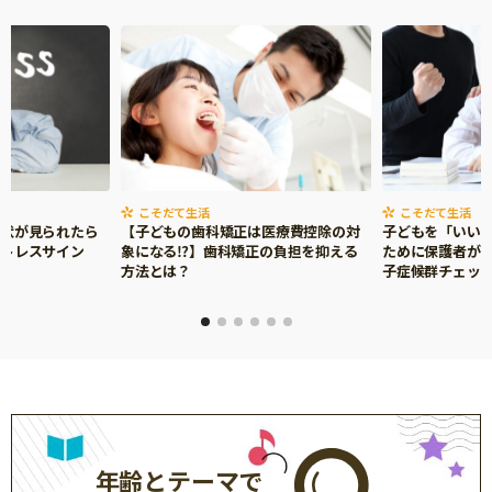
こそだて生活
こそだて生活
症状が見られたら
【子どもの歯科矯正は医療費控除の対
子どもを「いい
ストレスサイン
象になる⁉】歯科矯正の負担を抑える
ために保護者がで
方法とは？
子症候群チェッ
年齢とテーマで