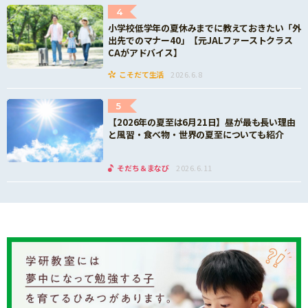
4
小学校低学年の夏休みまでに教えておきたい「外
出先でのマナー40」【元JALファーストクラス
CAがアドバイス】
こそだて生活
2026.6.8
5
【2026年の夏至は6月21日】昼が最も長い理由
と風習・食べ物・世界の夏至についても紹介
そだち＆まなび
2026.6.11