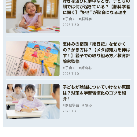
好きな遊びに夢中なとき、子どもの
脳では何が起きている？【脳科学者
に聞く】“好き”が脳育になる理由
子育て
脳科学
2026.7.30
夏休みの宿題「絵日記」なぜかく
の？かき方は？【メタ認知力を伸ば
す！】親子での取り組み方／教育評
論家監修
子育て
好奇心
2026.7.10
子どもが勉強についていけない原因
は？対策＆学習習慣化のコツを紹
介！
家庭学習
悩み
2026.7.7