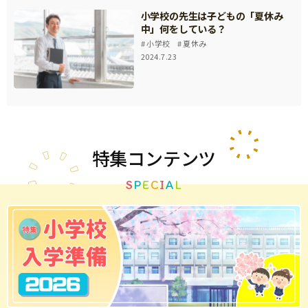
小学校の先生は子どもの「夏休み
中」何をしている？
小学校
夏休み
2024.7.23
特集
コンテンツ
S
P
E
C
I
A
L