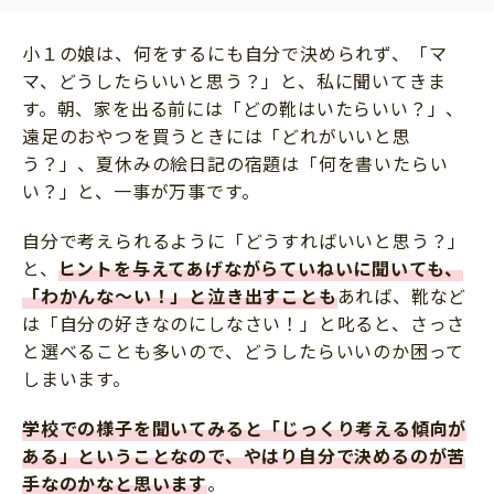
サイトのご利⽤にあたって
小１の娘は、何をするにも自分で決められず、「マ
個⼈情報について
マ、どうしたらいいと思う？」と、私に聞いてきま
お問い合わせ
す。朝、家を出る前には「どの靴はいたらいい？」、
遠足のおやつを買うときには「どれがいいと思
う？」、夏休みの絵日記の宿題は「何を書いたらい
い？」と、一事が万事です。
自分で考えられるように「どうすればいいと思う？」
と、
ヒントを与えてあげながらていねいに聞いても、
「わかんな〜い！」と泣き出すことも
あれば、靴など
は「自分の好きなのにしなさい！」と叱ると、さっさ
と選べることも多いので、どうしたらいいのか困って
しまいます。
学校での様子を聞いてみると「じっくり考える傾向が
ある」ということなので、やはり自分で決めるのが苦
手なのかなと思います
。