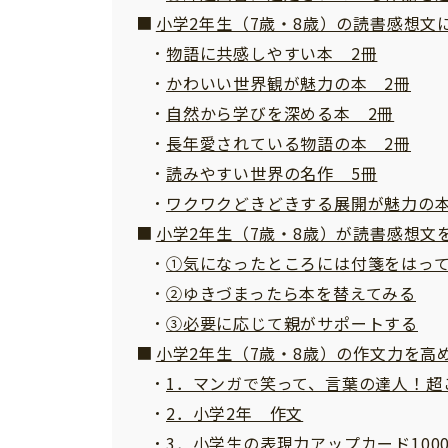
小学2年生（7歳・8歳）の読書感想文
物語に共感しやすい本 2冊
かわいい世界観が魅力の本 2冊
自然から学びを深める本 2冊
長年愛されている物語の本 2冊
読みやすい世界の名作 5冊
ワクワクどきどきする展開が魅力の本
小学2年生（7歳・8歳）が読書感想文
①気になったところには付箋をはっ
②ゆきづまったら本を替えてみる
③必要に応じて親がサポートする
小学2年生（7歳・8歳）の作文力を高
1．マンガで笑って、言葉の達人！超
2．小学2年 作文
3．小学生の表現力アップカード10