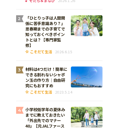
そだち＆まなび
2026.1.26
「ひとりっ子は人間関
2
係に苦手意識あり？」
思春期までの子育てで
知っておくべきポイン
トとは？【専門家監
修】
こそだて生活
2026.6.15
材料は4つだけ！簡単に
3
できる割れないシャボ
ン玉の作り方｜自由研
究にもおすすめ
こそだて生活
2023.5.14
小学校低学年の夏休み
4
までに教えておきたい
「外出先でのマナー
40」【元JALファース