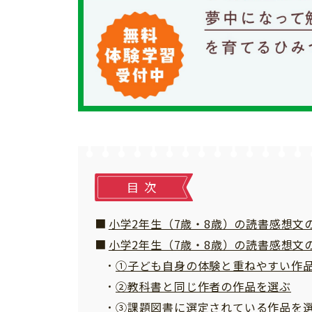
個⼈情報について
お問い合わせ
目次
小学2年生（7歳・8歳）の読書感想文
小学2年生（7歳・8歳）の読書感想文
①子ども自身の体験と重ねやすい作
②教科書と同じ作者の作品を選ぶ
③課題図書に選定されている作品を