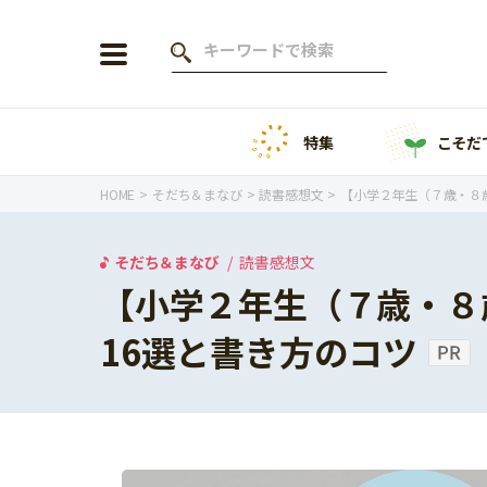
特集
こそだ
会員登録
ログイン
HOME
そだち＆まなび
読書感想文
【小学２年生（７歳・８
そだち＆まなび
読書感想文
【小学２年生（７歳・８
年齢から探す
16選と書き方のコツ
0歳
1歳
特集
2歳
3歳
年中
年長
こそだてニュース
小学1年生
小学2年生