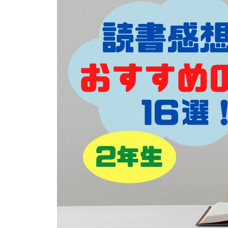
イベント
そだち＆まなび
小学3年生
小学4年生
ニュース
ワーク・ドリル
小学5年生
小学6年生
こそだて生活
幼稚園・保育園
住まい
こそだてマンガ
小学校
ファッション・美容
科学・プログラミング
行事・イベント
教育・学習
トラブル
絵本・読み聞かせ
親子でいっしょに
自由研究・工作
人間関係
読書感想文
おでかけ
本・読書
家族
運動・あそび・ゲーム
料理
英語
マネー