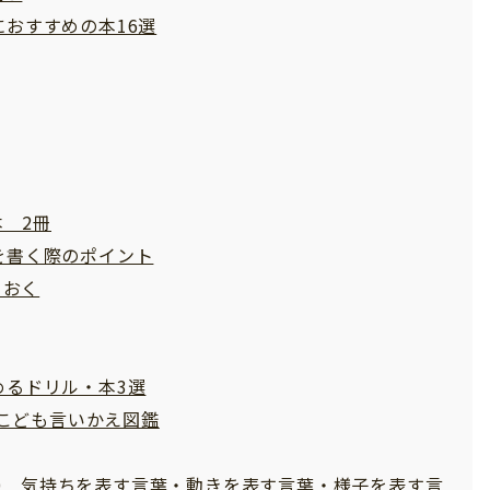
におすすめの本16選
 2冊
を書く際のポイント
ておく
めるドリル・本3選
こども言いかえ図鑑
00 気持ちを表す言葉・動きを表す言葉・様子を表す言