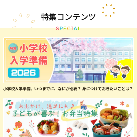
特集
コンテンツ
S
P
E
C
I
A
L
小学校入学準備、いつまでに、なにが必要？ 身につけておきたいことは？