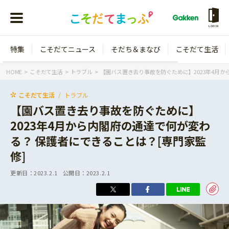
LOGIN
特集
こそだてニュース
そだち＆まなび
こそだて生活
会員登録
ログイン
HOME
こそだて生活
トラブル
【園バス置き去り事故を防ぐために】2023年4月か
こそだて生活
トラブル
【園バス置き去り事故を防ぐために】
2023年4月から内閣府の通達で何が変わ
年齢から探す
る？ 保護者にできることは？[専門家監
0歳
1歳
修]
特集
2歳
3歳
更新日：
2023.2.1
公開日：
2023.2.1
年中
年長
こそだてニュース
小学1年生
小学2年生
イベント
そだち＆まなび
小学3年生
小学4年生