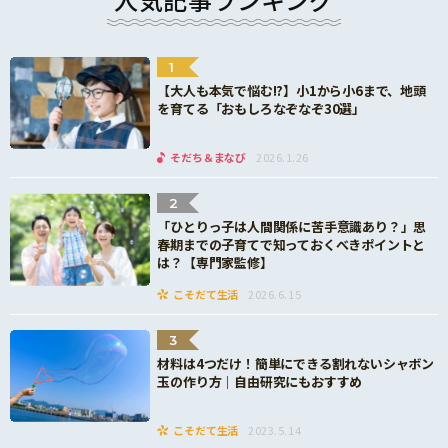
1
【大人も本気で悩む!?】小1から小6まで、地頭
を育てる「おもしろなぞなぞ30選」
そだち＆まなび
2026.1.26
2
「ひとりっ子は人間関係に苦手意識あり？」思
春期までの子育てで知っておくべきポイントと
は？【専門家監修】
こそだて生活
2026.6.15
3
材料は4つだけ！簡単にできる割れないシャボン
玉の作り方｜自由研究にもおすすめ
こそだて生活
2023.5.14