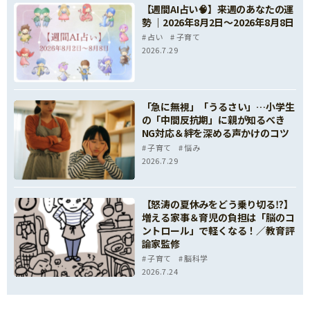
【週間AI占い🧠】来週のあなたの運
勢 ｜2026年8月2日〜2026年8月8日
占い
子育て
2026.7.29
「急に無視」「うるさい」…小学生
の「中間反抗期」に親が知るべき
NG対応＆絆を深める声かけのコツ
子育て
悩み
2026.7.29
【怒涛の夏休みをどう乗り切る⁉】
増える家事＆育児の負担は「脳のコ
ントロール」で軽くなる！／教育評
論家監修
子育て
脳科学
2026.7.24