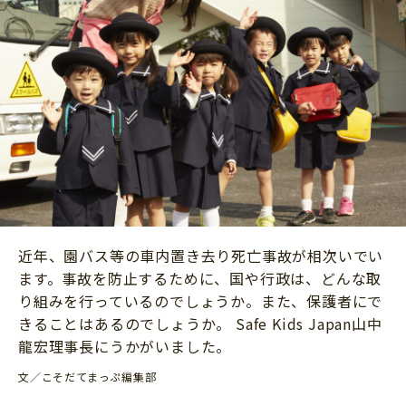
ニュース
ワーク・ドリル
小学5年生
小学6年生
こそだて生活
幼稚園・保育園
住まい
こそだてマンガ
小学校
ファッション・美容
科学・プログラミング
行事・イベント
教育・学習
トラブル
絵本・読み聞かせ
親子でいっしょに
自由研究・工作
人間関係
近年、園バス等の車内置き去り死亡事故が相次いでい
読書感想文
おでかけ
ます。事故を防止するために、国や行政は、どんな取
本・読書
り組みを行っているのでしょうか。また、保護者にで
家族
運動・あそび・ゲーム
きることはあるのでしょうか。 Safe Kids Japan山中
料理
龍宏理事長にうかがいました。
英語
マネー
文／こそだてまっぷ編集部
習い事
健康