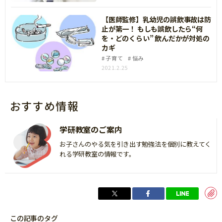
【医師監修】乳幼児の誤飲事故は防
止が第一！ もしも誤飲したら“何
を・どのくらい” 飲んだかが対処の
カギ
子育て
悩み
2021.2.25
おすすめ情報
学研教室のご案内
お子さんのやる気を引き出す勉強法を個別に教えてく
れる学研教室の情報です。
この記事のタグ