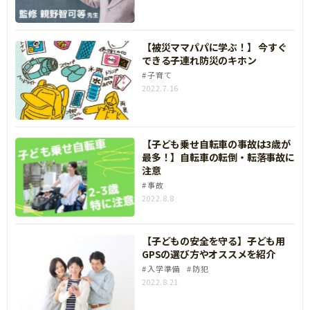
【被災ママパパに学ぶ！】 今すぐ
できる子連れ防災のキホン
子育て
2022.7.16
【子ども乗せ自転車の事故は3歳が
最多！】自転車の転倒・転落事故に
注意
事故
2022.8.8
【子どもの安全を守る】子ども用
GPSの選び方やオススメを紹介
入学準備
防犯
2022.8.21