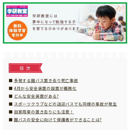
知育
目次
多発する園バス置き去り死亡事故
4月から安全装置の設置が義務化
どんな安全装置がある?
スポーツクラブなどの送迎バスでも同様の事故が発生
自家用車の置き去りにも注意！
園バスの安全に向けて保護者ができることは?
「こそだてまっぷ」とは