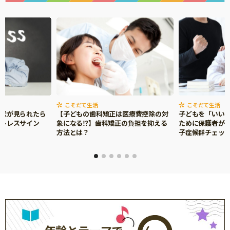
こそだて生活
こそだて生活
症状が見られたら
【子どもの歯科矯正は医療費控除の対
子どもを「いい
ストレスサイン
象になる⁉】歯科矯正の負担を抑える
ために保護者がで
方法とは？
子症候群チェッ
年齢とテーマで