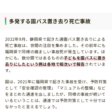
サイトのご利⽤にあたって
個⼈情報について
多発する園バス置き去り死亡事故
お問い合わせ
2022年9月、静岡県で起きた通園バス置き去りによる
死亡事故は、世間の注目を集めました。その前年にも
福岡県で同様の痛ましい事故死が発生しています。ほ
かにも、数分間ではあるものの
子どもを園バスに置き
去りにしたという例は各地で相次いで報告
されていま
す。
国は、2021年に福岡県で起きた事故を受け、予防対策
として「安全確認の管理」「マニュアルの整備」など
をまとめた通達を出しましたが、同様の事故が続いて
いるということは、通達では予防対策として十分では
なかったと言えるでしょう。