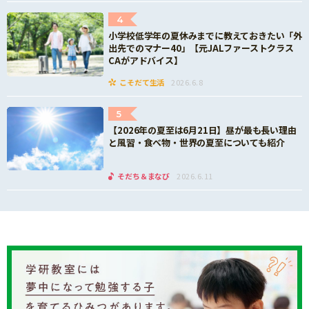
4
小学校低学年の夏休みまでに教えておきたい「外
出先でのマナー40」【元JALファーストクラス
CAがアドバイス】
こそだて生活
2026.6.8
5
【2026年の夏至は6月21日】昼が最も長い理由
と風習・食べ物・世界の夏至についても紹介
そだち＆まなび
2026.6.11