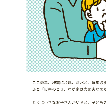
習い事
健康
知育
ここ数年、地震に台風、洪水と、毎年必
ふと「災害のとき、わが家は大丈夫なの
「こそだてまっぷ」とは
とくに小さなお子さんがいると、子ども
サイトのご利⽤にあたって