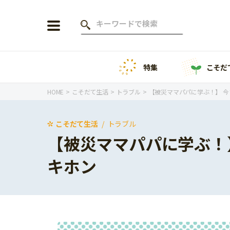
特集
こそだ
会員登録
ログイン
HOME
こそだて生活
トラブル
【被災ママパパに学ぶ！】 
こそだて生活
トラブル
【被災ママパパに学ぶ！
年齢から探す
キホン
0歳
1歳
特集
2歳
3歳
年中
年長
こそだてニュース
小学1年生
小学2年生