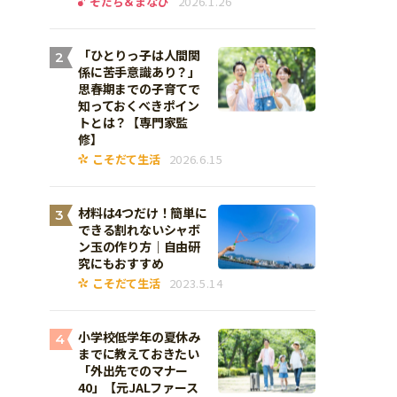
そだち＆まなび
2026.1.26
「ひとりっ子は人間関
2
係に苦手意識あり？」
思春期までの子育てで
知っておくべきポイン
トとは？【専門家監
修】
こそだて生活
2026.6.15
材料は4つだけ！簡単に
3
できる割れないシャボ
ン玉の作り方｜自由研
究にもおすすめ
こそだて生活
2023.5.14
小学校低学年の夏休み
4
までに教えておきたい
「外出先でのマナー
40」【元JALファース