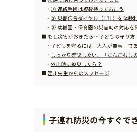
① 連絡手段は複数持っておこう
② 災害伝言ダイヤル（171）を体験
③ 幼稚園・保育園の災害時の対応を
もし災害がおきたら…子どもの守り方
子どもを守るには「大人が無事」で
しっかり確認したい、「だんごむし
外出時に被災したら？
冨川先生からのメッセージ
子連れ防災の今すぐでき