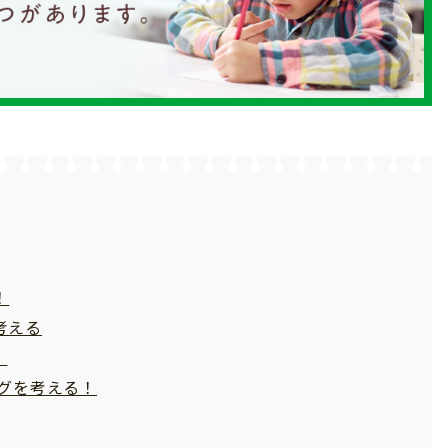
！
考える
！
グを考える！