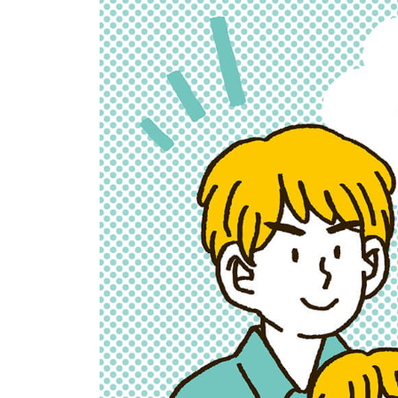
イベント
そだち＆まなび
小学3年生
小学4年生
ニュース
ワーク・ドリル
小学5年生
小学6年生
こそだて生活
幼稚園・保育園
住まい
こそだてマンガ
小学校
ファッション・美容
科学・プログラミング
行事・イベント
教育・学習
トラブル
絵本・読み聞かせ
親子でいっしょに
自由研究・工作
人間関係
読書感想文
おでかけ
本・読書
家族
運動・あそび・ゲーム
料理
英語
マネー