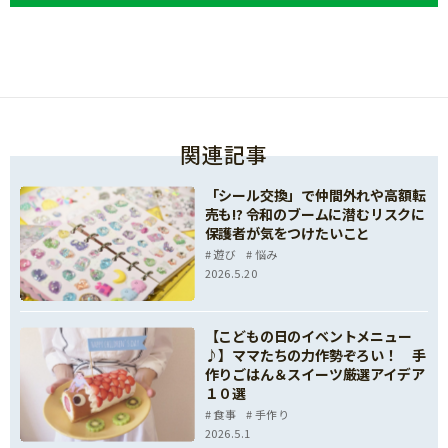
関連記事
「シール交換」で仲間外れや高額転
売も!? 令和のブームに潜むリスクに
保護者が気をつけたいこと
遊び
悩み
2026.5.20
【こどもの日のイベントメニュー
♪】ママたちの力作勢ぞろい！ 手
作りごはん＆スイーツ厳選アイデア
１０選
食事
手作り
2026.5.1