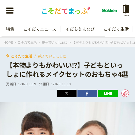
LOGIN
特集
こそだてニュース
そだち＆まなび
こそだて生活
会員登録
ログイン
HOME
こそだて生活
親子でいっしょに
【本物よりもかわいい⁉】子どもといっし
こそだて生活
親子でいっしょに
【本物よりもかわいい⁉】子どもといっ
しょに作れるメイクセットのおもちゃ4選
年齢から探す
更新日：
2023.11.9
公開日：
2023.11.10
0歳
1歳
特集
2歳
3歳
年中
年長
こそだてニュース
小学1年生
小学2年生
イベント
そだち＆まなび
小学3年生
小学4年生