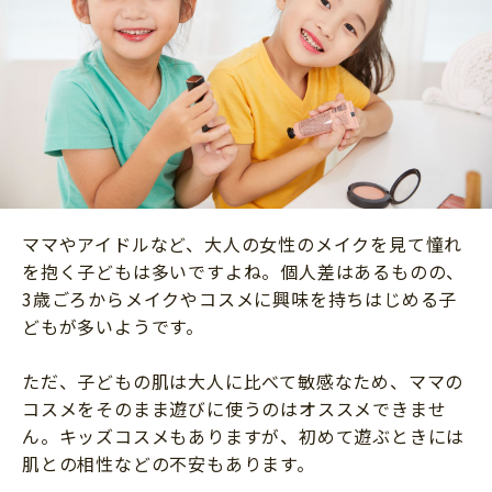
ニュース
ワーク・ドリル
小学5年生
小学6年生
こそだて生活
幼稚園・保育園
住まい
こそだてマンガ
小学校
ファッション・美容
科学・プログラミング
行事・イベント
教育・学習
トラブル
絵本・読み聞かせ
ママやアイドルなど、大人の女性のメイクを見て憧れ
親子でいっしょに
自由研究・工作
を抱く子どもは多いですよね。個人差はあるものの、
人間関係
3歳ごろからメイクやコスメに興味を持ちはじめる子
読書感想文
どもが多いようです。
おでかけ
本・読書
家族
ただ、子どもの肌は大人に比べて敏感なため、ママの
運動・あそび・ゲーム
料理
コスメをそのまま遊びに使うのはオススメできませ
英語
ん。キッズコスメもありますが、初めて遊ぶときには
マネー
肌との相性などの不安もあります。
習い事
健康