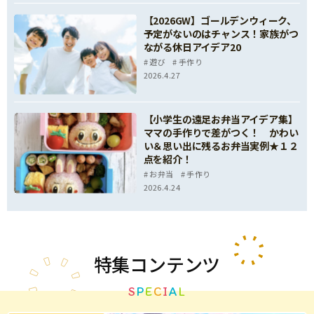
【2026GW】ゴールデンウィーク、
予定がないのはチャンス！家族がつ
ながる休日アイデア20
遊び
手作り
2026.4.27
【小学生の遠足お弁当アイデア集】
ママの手作りで差がつく！ かわい
い＆思い出に残るお弁当実例★１２
点を紹介！
お弁当
手作り
2026.4.24
特集
コンテンツ
S
P
E
C
I
A
L