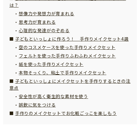
は？
サイトのご利⽤にあたって
想像力や発想力が育まれる
個⼈情報について
思考力が育まれる
お問い合わせ
心理的な発達がのぞめる
子どもといっしょに作ろう！ 手作りメイクセット4選
空のコスメケースを使った手作りメイクセット
フェルトを使った手作りふわふわメイクセット
紙を使った手作りメイクセット
本物そっくり、粘土で手作りメイクセット
子どもといっしょにメイクセットを手作りするときの注
意点
安全性が高く衛生的な素材を使う
誤飲に気をつける
手作りのメイクセットでお化粧ごっこを楽しもう