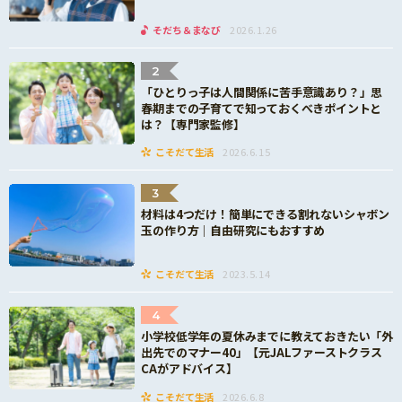
そだち＆まなび
2026.1.26
2
「ひとりっ子は人間関係に苦手意識あり？」思
春期までの子育てで知っておくべきポイントと
は？【専門家監修】
こそだて生活
2026.6.15
3
材料は4つだけ！簡単にできる割れないシャボン
玉の作り方｜自由研究にもおすすめ
こそだて生活
2023.5.14
4
小学校低学年の夏休みまでに教えておきたい「外
出先でのマナー40」【元JALファーストクラス
CAがアドバイス】
こそだて生活
2026.6.8