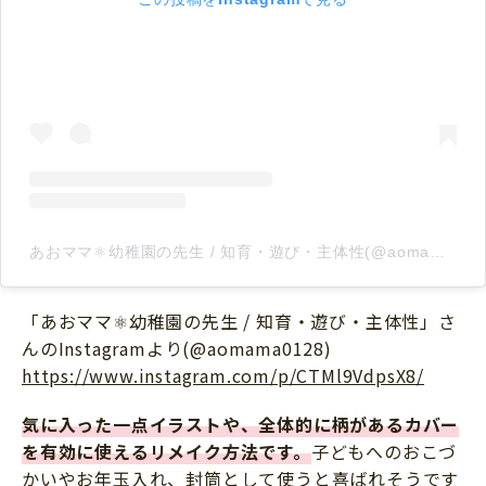
あおママ⚛︎幼稚園の先生 / 知育・遊び・主体性(@aomama0128)がシェアした投稿
「あおママ⚛︎幼稚園の先生 / 知育・遊び・主体性」さ
んのInstagramより(@aomama0128)
https://www.instagram.com/p/CTMl9VdpsX8/
気に入った一点イラストや、全体的に柄があるカバー
を有効に使えるリメイク方法です。
子どもへのおこづ
かいやお年玉入れ、封筒として使うと喜ばれそうです