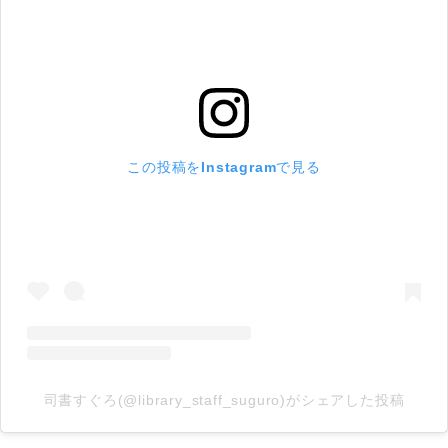
この投稿をInstagramで見る
司書すぐろ(@library_staff_suguro)がシェアした投稿