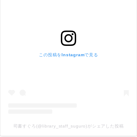
この投稿をInstagramで見る
司書すぐろ(@library_staff_suguro)がシェアした投稿