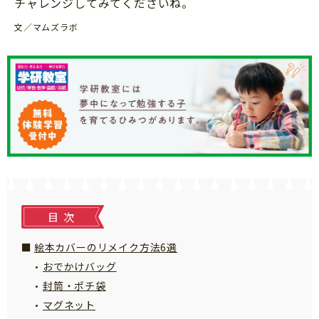
チャレンジしてみてくださいね。
知育
文／マムズラボ
目次
絵本カバーのリメイク方法6選
おでかけバッグ
封筒・ポチ袋
マグネット
「こそだてまっぷ」とは