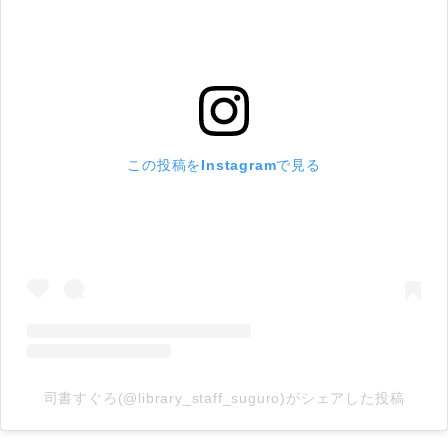
この投稿をInstagramで見る
司書すぐろ(@library_staff_suguro)がシェアした投稿