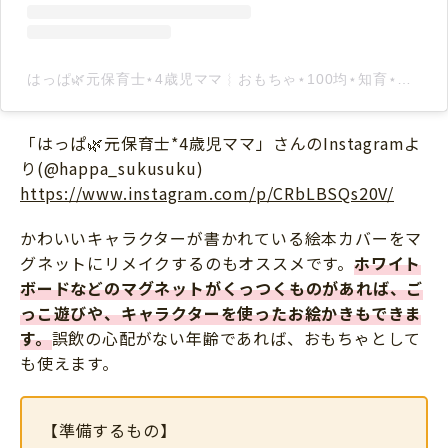
はっぱ🌿元保育士⋆4歳児ママ︴おもちゃ⋆100均⋆知育⋆育児(@happa_sukusuku)がシェアした投稿
「はっぱ🌿元保育士*4歳児ママ」さんのInstagramよ
り(@happa_sukusuku)
https://www.instagram.com/p/CRbLBSQs20V/
かわいいキャラクターが書かれている絵本カバーをマ
グネットにリメイクするのもオススメです。
ホワイト
ボードなどのマグネットがくっつくものがあれば、ご
っこ遊びや、キャラクターを使ったお絵かきもできま
す。
誤飲の心配がない年齢であれば、おもちゃとして
も使えます。
【準備するもの】