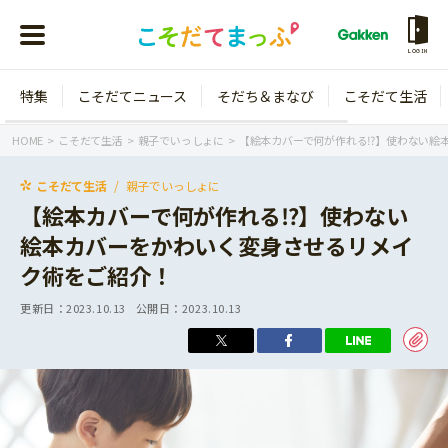
LOGIN
特集
こそだてニュース
そだち＆まなび
こそだて生活
会員登録
ログイン
HOME
こそだて生活
親子でいっしょに
【絵本カバーで何が作れる⁉】使わない絵
こそだて生活
親子でいっしょに
【絵本カバーで何が作れる⁉】使わない
絵本カバーをかわいく変身させるリメイ
年齢から探す
ク術をご紹介！
0歳
1歳
更新日：
2023.10.13
公開日：
2023.10.13
特集
2歳
3歳
年中
年長
こそだてニュース
小学1年生
小学2年生
イベント
そだち＆まなび
小学3年生
小学4年生