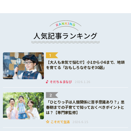
人気記事ランキング
1
【大人も本気で悩む!?】小1から小6まで、地頭
を育てる「おもしろなぞなぞ30選」
そだち＆まなび
2026.1.26
2
「ひとりっ子は人間関係に苦手意識あり？」思
春期までの子育てで知っておくべきポイントと
は？【専門家監修】
こそだて生活
2026.6.15