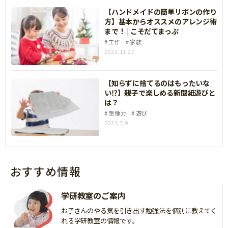
【ハンドメイドの簡単リボンの作り
方】基本からオススメのアレンジ術
まで！ | こそだてまっぷ
工作
家族
2022.11.27
【知らずに捨てるのはもったいな
い⁉】親子で楽しめる新聞紙遊びと
は？
想像力
遊び
2023.7.9
おすすめ情報
学研教室のご案内
お子さんのやる気を引き出す勉強法を個別に教えてく
れる学研教室の情報です。