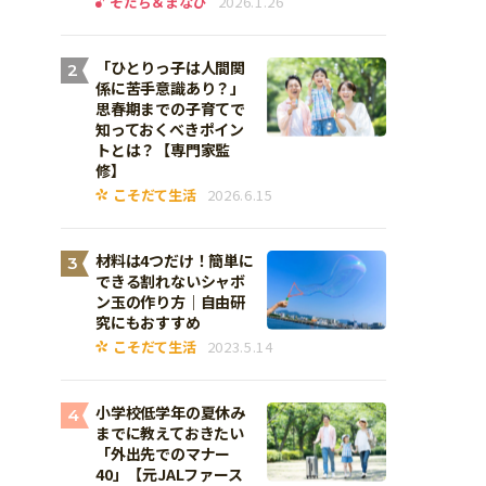
そだち＆まなび
2026.1.26
「ひとりっ子は人間関
2
係に苦手意識あり？」
思春期までの子育てで
知っておくべきポイン
トとは？【専門家監
修】
こそだて生活
2026.6.15
材料は4つだけ！簡単に
3
できる割れないシャボ
ン玉の作り方｜自由研
究にもおすすめ
こそだて生活
2023.5.14
小学校低学年の夏休み
4
までに教えておきたい
「外出先でのマナー
40」【元JALファース