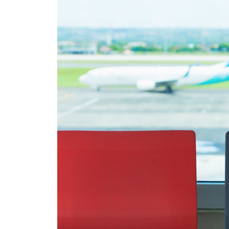
イベント
そだち＆まなび
小学3年生
小学4年生
ニュース
ワーク・ドリル
小学5年生
小学6年生
こそだて生活
幼稚園・保育園
住まい
こそだてマンガ
小学校
ファッション・美容
科学・プログラミング
行事・イベント
教育・学習
トラブル
絵本・読み聞かせ
親子でいっしょに
自由研究・工作
人間関係
読書感想文
おでかけ
本・読書
家族
運動・あそび・ゲーム
料理
英語
マネー