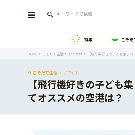
特集
こそだ
会員登録
ログイン
HOME
こそだて生活
おでかけ
【飛行機好きの子ども集まれ
こそだて生活
おでかけ
【飛行機好きの子ども集
年齢から探す
てオススメの空港は？
0歳
1歳
特集
2歳
3歳
年中
年長
こそだてニュース
小学1年生
小学2年生