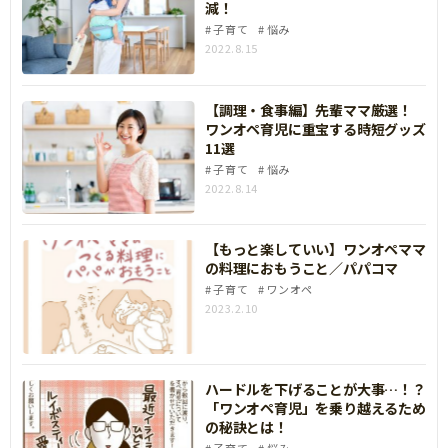
減！
子育て
悩み
2022.8.15
【調理・食事編】先輩ママ厳選！
ワンオペ育児に重宝する時短グッズ
11選
子育て
悩み
2022.8.14
【もっと楽していい】ワンオペママ
の料理におもうこと／パパコマ
子育て
ワンオペ
2023.2.10
ハードルを下げることが大事…！？
「ワンオペ育児」を乗り越えるため
の秘訣とは！