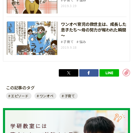
子育て
悩み
2019.3.19
ワンオペ育児の救世主は、成長した
息子たち～母の努力が報われた瞬間
～
子育て
悩み
2019.9.18
この記事のタグ
エピソード
ワンオペ
子育て