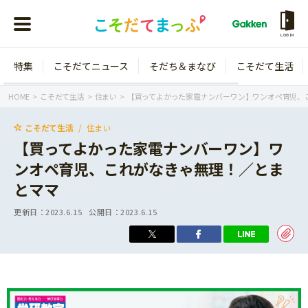
LOGIN
特集
こそだてニュース
そだち＆まなび
こそだて生活
会員登録
ログイン
HOME
こそだて生活
住まい
【買ってよかった家電ナンバーワン】ワンオペ育児、
こそだて生活
住まい
【買ってよかった家電ナンバーワン】ワ
ンオペ育児、これがなきゃ無理！／とま
年齢から探す
とママ
0歳
1歳
更新日：
2023.6.15
公開日：
2023.6.15
特集
2歳
3歳
年中
年長
こそだてニュース
小学1年生
小学2年生
イベント
そだち＆まなび
小学3年生
小学4年生