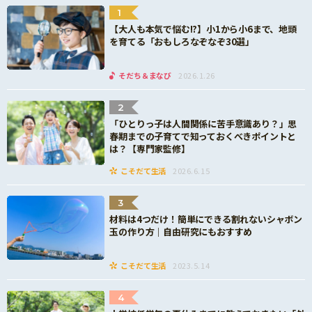
1
【大人も本気で悩む!?】小1から小6まで、地頭
を育てる「おもしろなぞなぞ30選」
そだち＆まなび
2026.1.26
2
「ひとりっ子は人間関係に苦手意識あり？」思
春期までの子育てで知っておくべきポイントと
は？【専門家監修】
こそだて生活
2026.6.15
3
材料は4つだけ！簡単にできる割れないシャボン
玉の作り方｜自由研究にもおすすめ
こそだて生活
2023.5.14
4