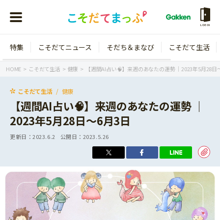
LOGIN
特集
こそだてニュース
そだち＆まなび
こそだて生活
会員登録
ログイン
HOME
こそだて生活
健康
【週間AI占い🧠】来週のあなたの運勢 ｜2023年5月28日
こそだて生活
健康
【週間AI占い🧠】来週のあなたの運勢 ｜
2023年5月28日～6月3日
年齢から探す
更新日：
2023.6.2
公開日：
2023.5.26
0歳
1歳
特集
2歳
3歳
年中
年長
こそだてニュース
小学1年生
小学2年生
イベント
そだち＆まなび
小学3年生
小学4年生