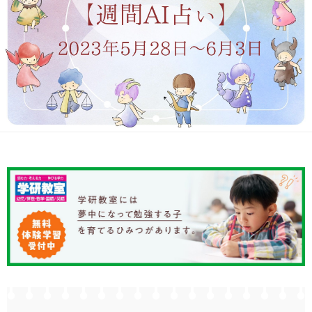
ニュース
ワーク・ドリル
小学5年生
小学6年生
こそだて生活
幼稚園・保育園
住まい
こそだてマンガ
小学校
ファッション・美容
科学・プログラミング
行事・イベント
教育・学習
トラブル
絵本・読み聞かせ
親子でいっしょに
自由研究・工作
人間関係
読書感想文
おでかけ
本・読書
家族
運動・あそび・ゲーム
料理
英語
マネー
習い事
健康