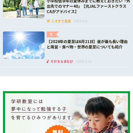
小学校低学年の夏休みまでに教えておきたい「外
出先でのマナー40」【元JALファーストクラス
CAがアドバイス】
こそだて生活
2026.6.8
5
【2026年の夏至は6月21日】昼が最も長い理由
と風習・食べ物・世界の夏至についても紹介
そだち＆まなび
2026.6.11