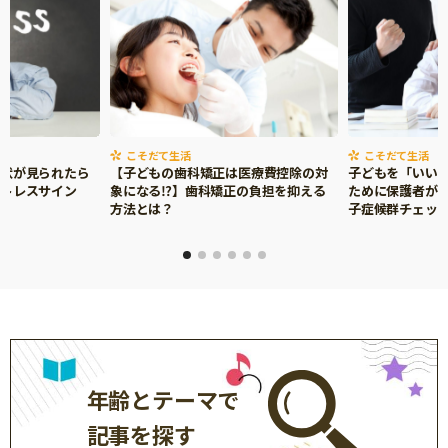
こそだて生活
こそだて生活
症状が見られたら
【子どもの歯科矯正は医療費控除の対
子どもを「いい
ストレスサイン
象になる⁉】歯科矯正の負担を抑える
ために保護者がで
方法とは？
子症候群チェッ
年齢とテーマで
記事を探す