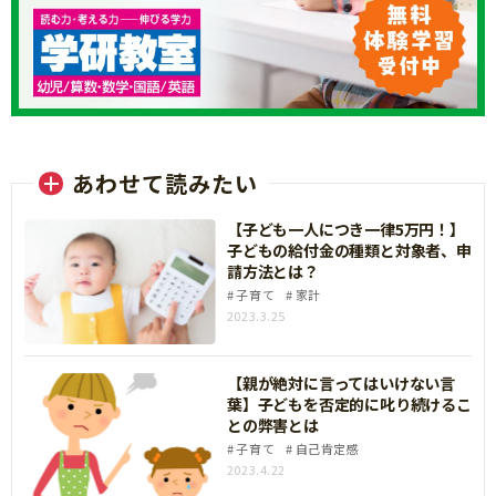
あわせて読みたい
【子ども一人につき一律5万円！】
子どもの給付金の種類と対象者、申
請方法とは？
子育て
家計
2023.3.25
【親が絶対に言ってはいけない言
葉】子どもを否定的に叱り続けるこ
との弊害とは
子育て
自己肯定感
2023.4.22