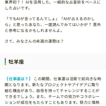
業界初？！ AIを活用した、一般的な占星術をベースに
サイトのご利⽤にあたって
した占いです。
個⼈情報について
「でもAIが言ってるんでしょ」「AIが占えるのかし
お問い合わせ
ら」と思ったあなた、一度読んでみてはいかが？ 意外
と参考になるかもしれませんよ。
さて、みなさんの来週の運勢は？
牡羊座
【仕事運は？】
この期間、仕事運は活発で前向きな時
期となります。新たなプロジェクトやアイデアに取り
組む機会があり、自信を持ってチャレンジすることが
できるでしょう。また、チームでの協力やコラボレー
ションが成功をもたらすこともあります。努力と情熱