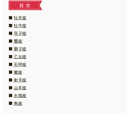
知育
目次
牡羊座
牡牛座
双子座
蟹座
獅子座
乙女座
天秤座
蠍座
射手座
山羊座
水瓶座
魚座
「こそだてまっぷ」とは