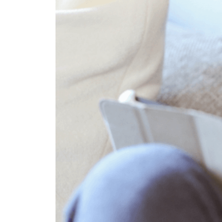
イベント
そだち＆まなび
小学3年生
小学4年生
ニュース
ワーク・ドリル
小学5年生
小学6年生
こそだて生活
幼稚園・保育園
住まい
こそだてマンガ
小学校
ファッション・美容
科学・プログラミング
行事・イベント
教育・学習
トラブル
絵本・読み聞かせ
親子でいっしょに
自由研究・工作
人間関係
読書感想文
おでかけ
本・読書
家族
運動・あそび・ゲーム
料理
英語
マネー