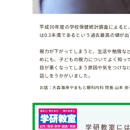
習い事
健康
知育
平成30年度の学校保健統計調査によると、小
は0.3未満であるという過去最高の値が
視力が下がってしまうと、生活や勉強な
めにも、子どもの視力についてよく知っ
目が悪くなってしまう原因や気をつけな
話しをうかがいました。
お話：大森海岸やまもと眼科内科 院長 山本 央
「こそだてまっぷ」とは
サイトのご利⽤にあたって