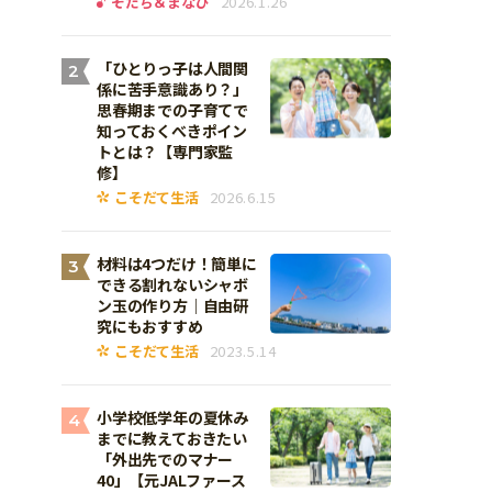
そだち＆まなび
2026.1.26
「ひとりっ子は人間関
2
係に苦手意識あり？」
思春期までの子育てで
知っておくべきポイン
トとは？【専門家監
修】
こそだて生活
2026.6.15
材料は4つだけ！簡単に
3
できる割れないシャボ
ン玉の作り方｜自由研
究にもおすすめ
こそだて生活
2023.5.14
小学校低学年の夏休み
4
までに教えておきたい
「外出先でのマナー
40」【元JALファース