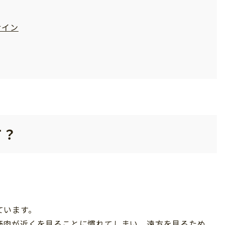
サイン
て？
。
ています。
筋肉が近くを見ることに慣れてしまい、遠方を見るため