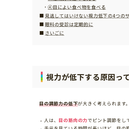
④目によい食べ物を食べる
見逃してはいけない視力低下の4つの
眼科の受診は定期的に
さいごに
視力が低下する原因っ
目の調節力の低下
が大きく考えられます
人は、
目の筋肉の力
でピント調節をし
手元を見ている時間が長いほど、目の