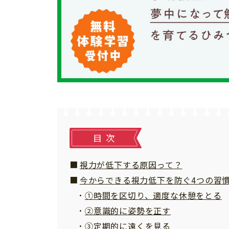
個⼈情報について
お問い合わせ
目次
視力が低下する原因って？
今からできる視力低下を防ぐ4つの習
①時間を区切り、適度な休憩をとる
②意識的に姿勢を正す
③定期的に遠くを見る