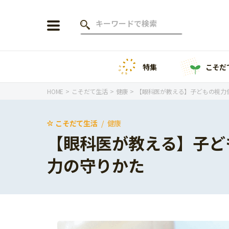
特集
こそだ
会員登録
ログイン
HOME
こそだて生活
健康
【眼科医が教える】子どもの視力
こそだて生活
健康
【眼科医が教える】子ど
年齢から探す
力の守りかた
0歳
1歳
特集
2歳
3歳
年中
年長
こそだてニュース
小学1年生
小学2年生