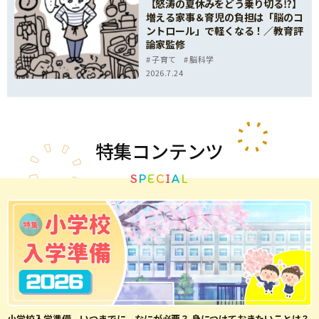
【怒涛の夏休みをどう乗り切る⁉】
増える家事＆育児の負担は「脳のコ
ントロール」で軽くなる！／教育評
論家監修
子育て
脳科学
2026.7.24
特集
コンテンツ
S
P
E
C
I
A
L
小学校入学準備、いつまでに、なにが必要？ 身につけておきたいことは？