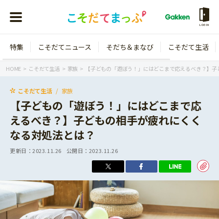
LOGIN
特集
こそだてニュース
そだち＆まなび
こそだて生活
会員登録
ログイン
HOME
こそだて生活
家族
【子どもの「遊ぼう！」にはどこまで応えるべき？】子
こそだて生活
家族
【子どもの「遊ぼう！」にはどこまで応
えるべき？】子どもの相手が疲れにくく
年齢から探す
なる対処法とは？
0歳
1歳
更新日：
2023.11.26
公開日：
2023.11.26
特集
2歳
3歳
年中
年長
こそだてニュース
小学1年生
小学2年生
イベント
そだち＆まなび
小学3年生
小学4年生