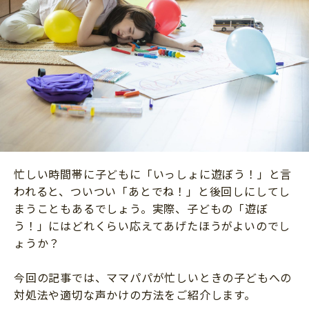
ニュース
ワーク・ドリル
小学5年生
小学6年生
こそだて生活
幼稚園・保育園
住まい
こそだてマンガ
小学校
ファッション・美容
科学・プログラミング
行事・イベント
教育・学習
トラブル
絵本・読み聞かせ
親子でいっしょに
自由研究・工作
忙しい時間帯に子どもに「いっしょに遊ぼう！」と言
人間関係
われると、ついつい「あとでね！」と後回しにしてし
読書感想文
おでかけ
まうこともあるでしょう。実際、子どもの「遊ぼ
本・読書
う！」にはどれくらい応えてあげたほうがよいのでし
家族
ょうか？
運動・あそび・ゲーム
料理
英語
今回の記事では、ママパパが忙しいときの子どもへの
マネー
習い事
対処法や適切な声かけの方法をご紹介します。
健康