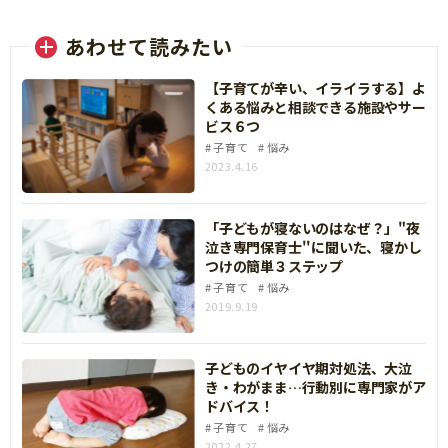
あわせて読みたい
【子育てが辛い、イライラする】よ
くある悩みと相談できる施設やサー
ビス６つ
子育て
悩み
2023.4.16
「子どもが寝ないのはなぜ？」"夜
泣き専門保育士''に聞いた、寝かし
つけの簡単３ステップ
子育て
悩み
2019.9.19
子どものイヤイヤ期対処法、大泣
き・わがまま…行動別に専門家がア
ドバイス！
子育て
悩み
2022.4.27