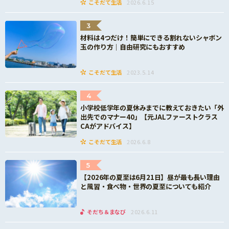
こそだて生活
2026.6.15
3
材料は4つだけ！簡単にできる割れないシャボン
玉の作り方｜自由研究にもおすすめ
こそだて生活
2023.5.14
4
小学校低学年の夏休みまでに教えておきたい「外
出先でのマナー40」【元JALファーストクラス
CAがアドバイス】
こそだて生活
2026.6.8
5
【2026年の夏至は6月21日】昼が最も長い理由
と風習・食べ物・世界の夏至についても紹介
そだち＆まなび
2026.6.11