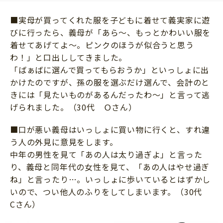
サイトのご利⽤にあたって
■実母が買ってくれた服を子どもに着せて義実家に遊
個⼈情報について
びに行ったら、義母が「あら～、もっとかわいい服を
着せてあげてよ～。ピンクのほうが似合うと思う
お問い合わせ
わ！」と口出ししてきました。
「ばぁばに選んで買ってもらおうか」といっしょに出
かけたのですが、孫の服を選ぶだけ選んで、会計のと
きには「見たいものがあるんだったわ～」と言って逃
げられました。（30代 Ｏさん）
■口が悪い義母はいっしょに買い物に行くと、すれ違
う人の外見に意見をします。
中年の男性を見て「あの人は太り過ぎよ」と言った
り、義母と同年代の女性を見て、「あの人はやせ過ぎ
ね」と言ったり…。いっしょに歩いているとはずかし
いので、つい他人のふりをしてしまいます。（30代
Cさん）