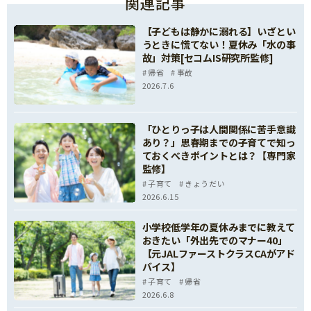
関連記事
【子どもは静かに溺れる】いざとい
うときに慌てない！夏休み「水の事
故」対策[セコムIS研究所監修]
帰省
事故
2026.7.6
「ひとりっ子は人間関係に苦手意識
あり？」思春期までの子育てで知っ
ておくべきポイントとは？【専門家
監修】
子育て
きょうだい
2026.6.15
小学校低学年の夏休みまでに教えて
おきたい「外出先でのマナー40」
【元JALファーストクラスCAがアド
バイス】
子育て
帰省
2026.6.8