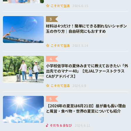
こそだて生活
2026.6.15
3
材料は4つだけ！簡単にできる割れないシャボン
玉の作り方｜自由研究にもおすすめ
こそだて生活
2023.5.14
4
小学校低学年の夏休みまでに教えておきたい「外
出先でのマナー40」【元JALファーストクラス
CAがアドバイス】
こそだて生活
2026.6.8
5
【2026年の夏至は6月21日】昼が最も長い理由
と風習・食べ物・世界の夏至についても紹介
そだち＆まなび
2026.6.11