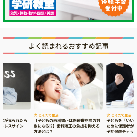
よく読まれるおすすめ記事
こそだて生活
こそだて生活
症状が見られたら
【子どもの歯科矯正は医療費控除の対
子どもを「いい
ストレスサイン
象になる⁉】歯科矯正の負担を抑える
ために保護者がで
方法とは？
子症候群チェッ