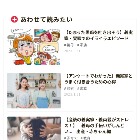
あわせて読みたい
【たまった愚痴を吐き出そう】義実
家・実家でのイライラエピソード
義母
家族
2023.5.31
【アンケートでわかった】義実家と
うまく付き合うための心得
帰省
家族
2023.1.31
【産後の義実家・義両親がストレ
ス！】 義母の手伝いがしんど
い... 出産・赤ちゃん編
子育て
教育