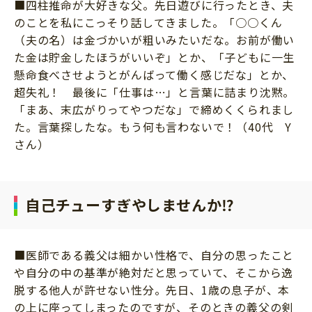
■四柱推命が大好きな父。先日遊びに行ったとき、夫
のことを私にこっそり話してきました。「○○くん
（夫の名）は金づかいが粗いみたいだな。お前が働い
た金は貯金したほうがいいぞ」とか、「子どもに一生
懸命食べさせようとがんばって働く感じだな」とか、
超失礼！ 最後に「仕事は…」と言葉に詰まり沈黙。
「まあ、末広がりってやつだな」で締めくくられまし
た。言葉探したな。もう何も言わないで！（40代 Y
さん）
自己チューすぎやしませんか⁉
■医師である義父は細かい性格で、自分の思ったこと
や自分の中の基準が絶対だと思っていて、そこから逸
脱する他人が許せない性分。先日、1歳の息子が、本
の上に座ってしまったのですが、そのときの義父の剣