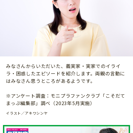
ニュース
ワーク・ドリル
小学5年生
小学6年生
こそだて生活
幼稚園・保育園
住まい
こそだてマンガ
小学校
ファッション・美容
科学・プログラミング
行事・イベント
教育・学習
トラブル
絵本・読み聞かせ
みなさんからいただいた、義実家・実家でのイライ
親子でいっしょに
自由研究・工作
ラ・困惑したエピソードを紹介します。両親の言動に
人間関係
はみなさん思うところがあるようです。
読書感想文
おでかけ
本・読書
※アンケート調査：モニプラファンクラブ「こそだて
家族
まっぷ編集部」調べ（2023年5月実施）
運動・あそび・ゲーム
料理
イラスト／アキワシンヤ
英語
マネー
習い事
健康