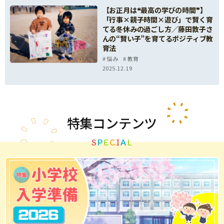
【お正月は❝最高の学びの時間❞】
「行事×親子時間×遊び」で賢く育
てる冬休みの過ごし方／藤田敦子さ
んの“賢い子”を育てるポジティブ教
育法
悩み
教育
2025.12.19
特集
コンテンツ
S
P
E
C
I
A
L