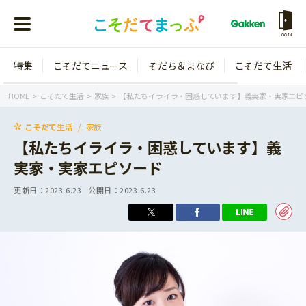
LOGIN
特集
こそだてニュース
そだち＆まなび
こそだて生活
会員登録
ログイン
HOME
こそだて生活
家族
【私たちイライラ・困惑しています】義実家・実家エピ
こそだて生活
家族
【私たちイライラ・困惑しています】義
実家・実家エピソード
年齢から探す
更新日：
2023.6.23
公開日：
2023.6.23
0歳
1歳
特集
2歳
3歳
年中
年長
こそだてニュース
小学1年生
小学2年生
イベント
そだち＆まなび
小学3年生
小学4年生