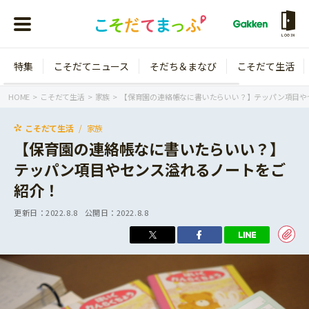
LOGIN
特集
こそだてニュース
そだち＆まなび
こそだて生活
会員登録
ログイン
HOME
こそだて生活
家族
【保育園の連絡帳なに書いたらいい？】テッパン項目や
こそだて生活
家族
【保育園の連絡帳なに書いたらいい？】
テッパン項目やセンス溢れるノートをご
年齢から探す
紹介！
0歳
1歳
更新日：
2022.8.8
公開日：
2022.8.8
特集
2歳
3歳
年中
年長
こそだてニュース
小学1年生
小学2年生
イベント
そだち＆まなび
小学3年生
小学4年生