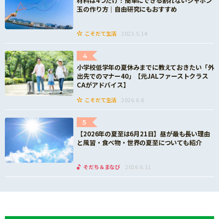
材料は4つだけ！簡単にできる割れないシャボン
玉の作り方｜自由研究にもおすすめ
こそだて生活
2023.5.14
4
小学校低学年の夏休みまでに教えておきたい「外
出先でのマナー40」【元JALファーストクラス
CAがアドバイス】
こそだて生活
2026.6.8
5
【2026年の夏至は6月21日】昼が最も長い理由
と風習・食べ物・世界の夏至についても紹介
そだち＆まなび
2026.6.11