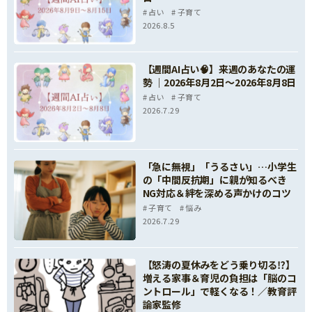
占い
子育て
2026.8.5
【週間AI占い🧠】来週のあなたの運
勢 ｜2026年8月2日〜2026年8月8日
占い
子育て
2026.7.29
「急に無視」「うるさい」…小学生
の「中間反抗期」に親が知るべき
NG対応＆絆を深める声かけのコツ
子育て
悩み
2026.7.29
【怒涛の夏休みをどう乗り切る⁉】
増える家事＆育児の負担は「脳のコ
ントロール」で軽くなる！／教育評
論家監修