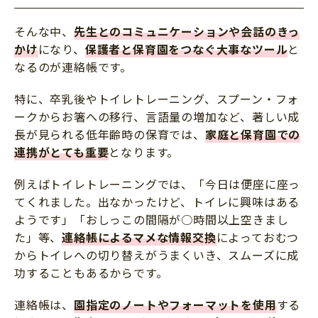
そんな中、
先生とのコミュニケーションや会話のきっ
かけ
になり、
保護者と保育園をつなぐ大事なツール
と
なるのが連絡帳です。
特に、卒乳後やトイレトレーニング、スプーン・フォ
ークからお箸への移行、言語量の増加など、著しい成
長が見られる低年齢時の保育では、
家庭と保育園での
連携がとても重要
となります。
例えばトイレトレーニングでは、「今日は便座に座っ
てくれました。出なかったけど、トイレに興味はある
ようです」「おしっこの間隔が○時間以上空きまし
た」等、
連絡帳によるマメな情報交換
によっておむつ
からトイレへの切り替えがうまくいき、スムーズに成
功することもあるからです。
連絡帳は、
園指定のノートやフォーマットを使用
する