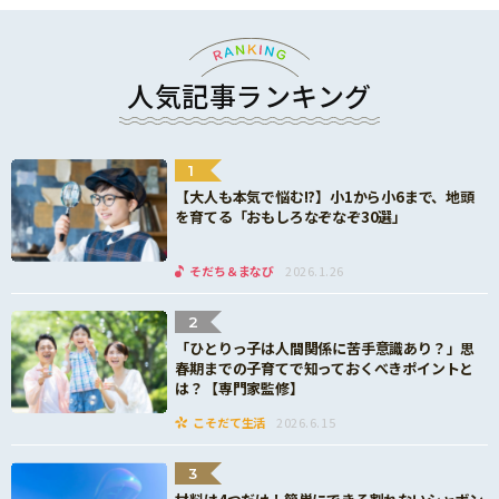
人気記事ランキング
1
【大人も本気で悩む!?】小1から小6まで、地頭
を育てる「おもしろなぞなぞ30選」
そだち＆まなび
2026.1.26
2
「ひとりっ子は人間関係に苦手意識あり？」思
春期までの子育てで知っておくべきポイントと
は？【専門家監修】
こそだて生活
2026.6.15
3