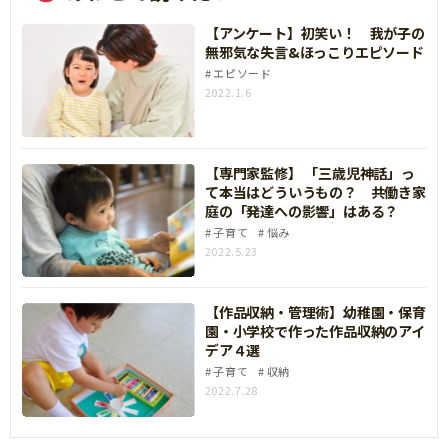
【アンケート】初笑い！ 我が子の
無邪気な失言&ほっこりエピソード
エピソード
2022.1.6
【専門家監修】 「三歳児神話」っ
て本当はどういうもの？ 共働き家
庭の「発達への影響」はある？
子育て
悩み
2022.5.23
【作品収納・管理術】幼稚園・保育
園・小学校で作った作品収納のアイ
デア４選
子育て
収納
2022.7.28