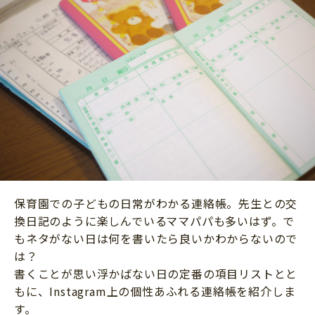
ニュース
ワーク・ドリル
小学5年生
小学6年生
こそだて生活
幼稚園・保育園
住まい
こそだてマンガ
小学校
ファッション・美容
科学・プログラミング
行事・イベント
教育・学習
トラブル
絵本・読み聞かせ
親子でいっしょに
自由研究・工作
人間関係
読書感想文
保育園での子どもの日常がわかる連絡帳。先生との交
おでかけ
換日記のように楽しんでいるママパパも多いはず。で
本・読書
家族
もネタがない日は何を書いたら良いかわからないので
運動・あそび・ゲーム
は？
料理
書くことが思い浮かばない日の定番の項目リストとと
英語
マネー
もに、Instagram上の個性あふれる連絡帳を紹介しま
習い事
す。
健康