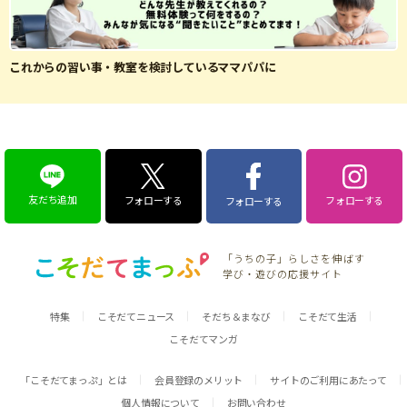
これからの習い事・教室を検討しているママパパに
友だち追加
フォローする
フォローする
フォローする
「うちの子」らしさを伸ばす
学び・遊びの応援サイト
特集
こそだてニュース
そだち＆まなび
こそだて生活
こそだてマンガ
「こそだてまっぷ」とは
会員登録のメリット
サイトのご利用にあたって
個人情報について
お問い合わせ