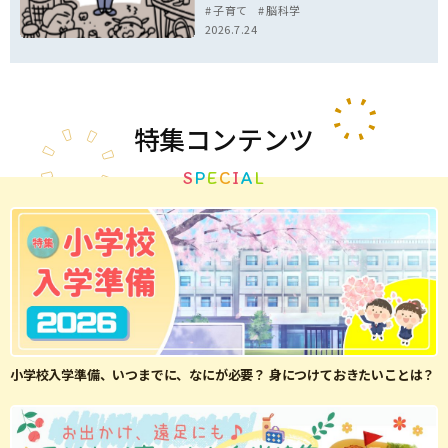
子育て
脳科学
2026.7.24
特集
コンテンツ
S
P
E
C
I
A
L
小学校入学準備、いつまでに、なにが必要？ 身につけておきたいことは？