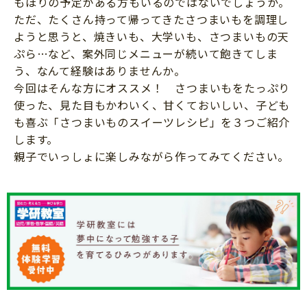
もほりの予定がある方もいるのではないでしょうか。
ニュース
ただ、たくさん持って帰ってきたさつまいもを調理し
ワーク・ドリル
小学5年生
小学6年生
こそだて生活
ようと思うと、焼きいも、大学いも、さつまいもの天
幼稚園・保育園
ぷら…など、案外同じメニューが続いて飽きてしま
住まい
こそだてマンガ
小学校
う、なんて経験はありませんか。
ファッション・美容
今回はそんな方にオススメ！ さつまいもをたっぷり
科学・プログラミング
使った、見た目もかわいく、甘くておいしい、子ども
行事・イベント
教育・学習
も喜ぶ「さつまいものスイーツレシピ」を３つご紹介
トラブル
します。
絵本・読み聞かせ
親子でいっしょに
親子でいっしょに楽しみながら作ってみてください。
自由研究・工作
人間関係
読書感想文
おでかけ
本・読書
家族
運動・あそび・ゲーム
料理
英語
マネー
習い事
健康