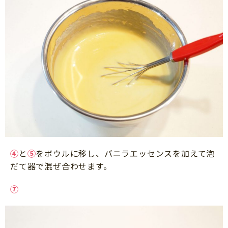
④
と
⑤
をボウルに移し、バニラエッセンスを加えて泡
だて器で混ぜ合わせます。
⑦