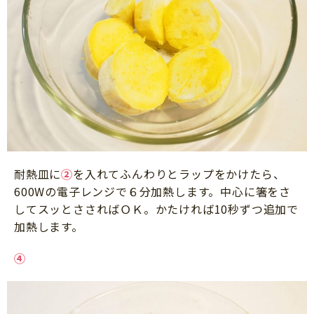
耐熱皿に
②
を入れてふんわりとラップをかけたら、
600Wの電子レンジで６分加熱します。中心に箸をさ
してスッとささればＯＫ。かたければ10秒ずつ追加で
加熱します。
④