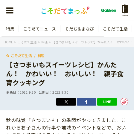
LOGIN
特集
こそだてニュース
そだち＆まなび
こそだて生活
会員登録
ログイン
HOME
こそだて生活
料理
【さつまいもスイーツレシピ】かんたん！ かわいい！
こそだて生活
料理
【さつまいもスイーツレシピ】かんた
ん！ かわいい！ おいしい！ 親子食
年齢から探す
育クッキング
0歳
1歳
更新日：
2022.9.30
公開日：
2022.9.30
特集
2歳
3歳
年中
年長
こそだてニュース
秋の味覚「さつまいも」の季節がやってきました。こ
小学1年生
小学2年生
れからお子さんの行事や地域のイベントなどで、おい
イベント
そだち＆まなび
小学3年生
小学4年生