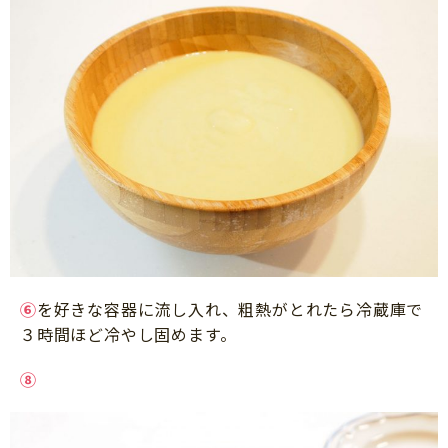
⑥
を好きな容器に流し入れ、粗熱がとれたら冷蔵庫で
３時間ほど冷やし固めます。
⑧