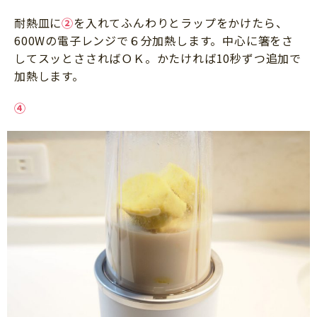
耐熱皿に
②
を入れてふんわりとラップをかけたら、
600Wの電子レンジで６分加熱します。中心に箸をさ
してスッとささればＯＫ。かたければ10秒ずつ追加で
加熱します。
④