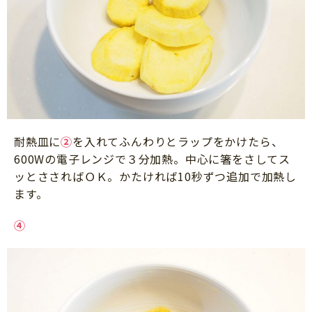
耐熱皿に
②
を入れてふんわりとラップをかけたら、
600Wの電子レンジで３分加熱。中心に箸をさしてス
ッとささればＯＫ。かたければ10秒ずつ追加で加熱し
ます。
④