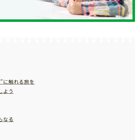
”に触れる旅を
しよう
もなる