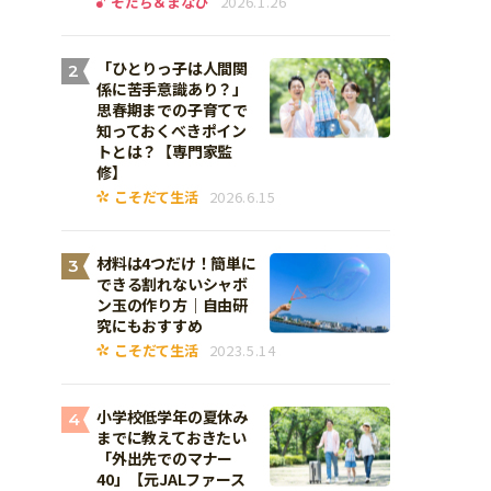
そだち＆まなび
2026.1.26
「ひとりっ子は人間関
2
係に苦手意識あり？」
思春期までの子育てで
知っておくべきポイン
トとは？【専門家監
修】
こそだて生活
2026.6.15
材料は4つだけ！簡単に
3
できる割れないシャボ
ン玉の作り方｜自由研
究にもおすすめ
こそだて生活
2023.5.14
小学校低学年の夏休み
4
までに教えておきたい
「外出先でのマナー
40」【元JALファース