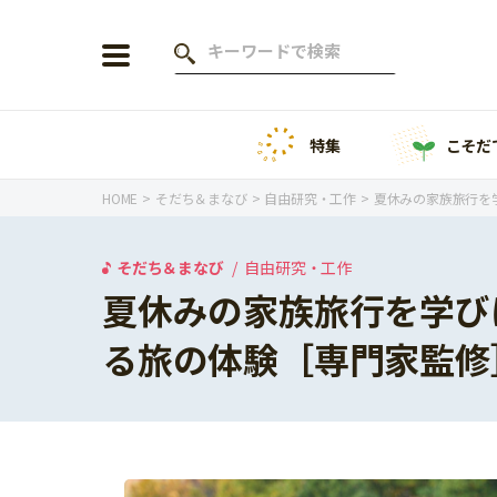
特集
こそだ
会員登録
ログイン
HOME
そだち＆まなび
自由研究・工作
夏休みの家族旅行を
そだち＆まなび
自由研究・工作
夏休みの家族旅行を学び
年齢から探す
る旅の体験［専門家監修
0歳
1歳
特集
2歳
3歳
年中
年長
こそだてニュース
小学1年生
小学2年生