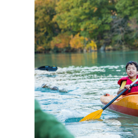
イベント
そだち＆まなび
小学3年生
小学4年生
ニュース
ワーク・ドリル
小学5年生
小学6年生
こそだて生活
幼稚園・保育園
住まい
こそだてマンガ
小学校
ファッション・美容
科学・プログラミング
行事・イベント
教育・学習
トラブル
絵本・読み聞かせ
親子でいっしょに
自由研究・工作
人間関係
読書感想文
おでかけ
本・読書
家族
運動・あそび・ゲーム
料理
英語
マネー