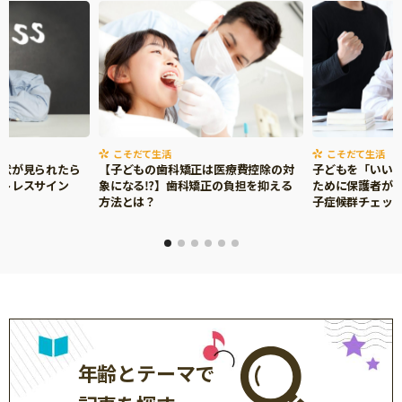
こそだて生活
こそだて生活
症状が見られたら
【子どもの歯科矯正は医療費控除の対
子どもを「いい
ストレスサイン
象になる⁉】歯科矯正の負担を抑える
ために保護者がで
方法とは？
子症候群チェッ
年齢とテーマで