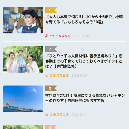
1
【大人も本気で悩む!?】小1から小6まで、地頭
を育てる「おもしろなぞなぞ30選」
そだち＆まなび
2026.1.26
2
「ひとりっ子は人間関係に苦手意識あり？」思
春期までの子育てで知っておくべきポイントと
は？【専門家監修】
こそだて生活
2026.6.15
3
材料は4つだけ！簡単にできる割れないシャボン
玉の作り方｜自由研究にもおすすめ
こそだて生活
2023.5.14
4