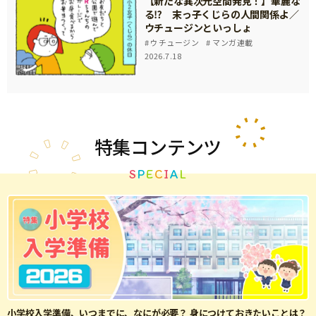
【新たな異次元空間発見！】華麗な
る⁉ 末っ子くじらの人間関係よ／
ウチュージンといっしょ
ウチュージン
マンガ連載
2026.7.18
特集
コンテンツ
S
P
E
C
I
A
L
小学校入学準備、いつまでに、なにが必要？ 身につけておきたいことは？