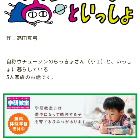
ニュース
ワーク・ドリル
小学5年生
小学6年生
こそだて生活
幼稚園・保育園
住まい
こそだてマンガ
小学校
ファッション・美容
作：高田真弓
科学・プログラミング
行事・イベント
教育・学習
トラブル
自称ウチュージンのらっきょさん（小１）と、いっし
絵本・読み聞かせ
ょに暮らしている
親子でいっしょに
自由研究・工作
5人家族のお話です。
人間関係
読書感想文
おでかけ
本・読書
家族
運動・あそび・ゲーム
料理
英語
マネー
習い事
健康