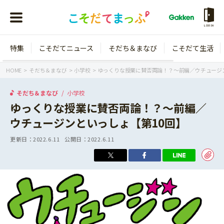
LOGIN
特集
こそだてニュース
そだち＆まなび
こそだて生活
会員登録
ログイン
HOME
そだち＆まなび
小学校
ゆっくりな授業に賛否両論！？～前編／ウチュージン
そだち＆まなび
小学校
ゆっくりな授業に賛否両論！？～前編／
ウチュージンといっしょ【第10回】
年齢から探す
更新日：
2022.6.11
公開日：
2022.6.11
0歳
1歳
特集
2歳
3歳
年中
年長
こそだてニュース
小学1年生
小学2年生
イベント
そだち＆まなび
小学3年生
小学4年生