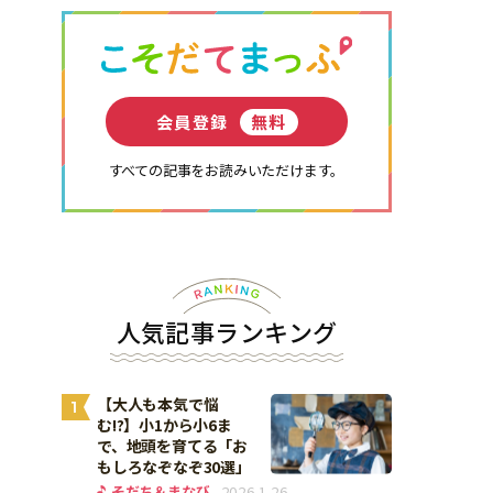
会員登録
無料
すべての記事をお読みいただけます。
人気記事ランキング
【大人も本気で悩
1
む!?】小1から小6ま
で、地頭を育てる「お
もしろなぞなぞ30選」
そだち＆まなび
2026.1.26