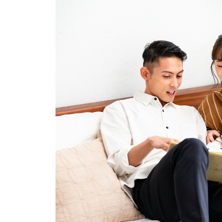
イベント
そだち＆まなび
小学3年生
小学4年生
ニュース
ワーク・ドリル
小学5年生
小学6年生
こそだて生活
幼稚園・保育園
住まい
こそだてマンガ
小学校
ファッション・美容
科学・プログラミング
行事・イベント
教育・学習
トラブル
絵本・読み聞かせ
親子でいっしょに
自由研究・工作
人間関係
読書感想文
おでかけ
本・読書
家族
運動・あそび・ゲーム
料理
英語
マネー