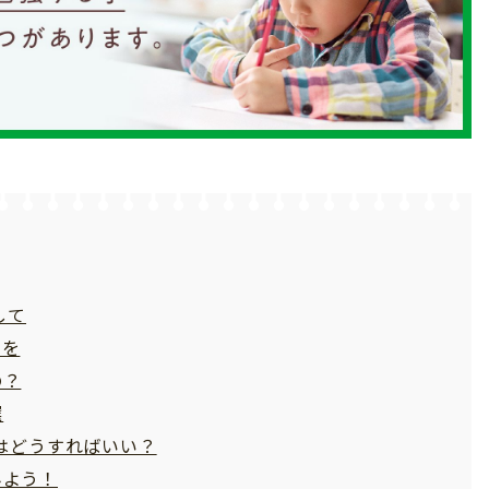
して
せを
の？
選
はどうすればいい？
みよう！