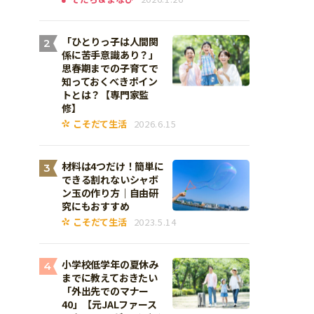
「ひとりっ子は人間関
2
係に苦手意識あり？」
思春期までの子育てで
知っておくべきポイン
トとは？【専門家監
修】
こそだて生活
2026.6.15
材料は4つだけ！簡単に
3
できる割れないシャボ
ン玉の作り方｜自由研
究にもおすすめ
こそだて生活
2023.5.14
小学校低学年の夏休み
4
までに教えておきたい
「外出先でのマナー
40」【元JALファース