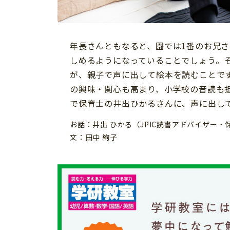
習い事
健康
知育
年長さんともなると、園では1番のお兄
しめるようになっていることでしょう。
が、親子で声に出して絵本を読むことで
の興味・関心も高まり、小学校の音読も抵
で保育士の井出ひかるさんに、声に出し
お話：井出 ひかる（JPIC読書アドバイザー・
文：田中 絢子
「こそだてまっぷ」とは
サイトのご利⽤にあたって