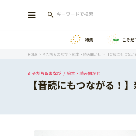
特集
こそだ
会員登録
ログイン
HOME
そだち＆まなび
絵本・読み聞かせ
【音読にもつなが
そだち＆まなび
絵本・読み聞かせ
【音読にもつながる！】
年齢から探す
0歳
1歳
特集
2歳
3歳
年中
年長
こそだてニュース
小学1年生
小学2年生