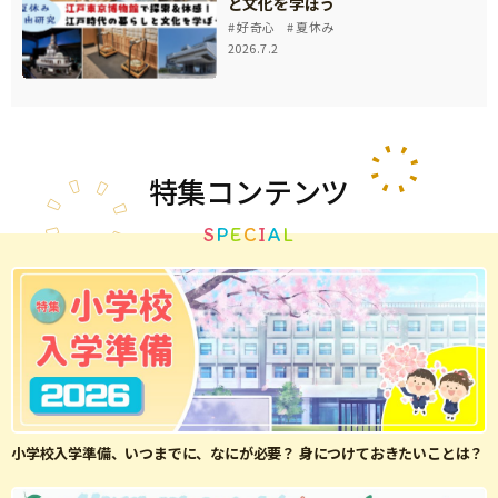
と文化を学ぼう
好奇心
夏休み
2026.7.2
特集
コンテンツ
S
P
E
C
I
A
L
小学校入学準備、いつまでに、なにが必要？ 身につけておきたいことは？