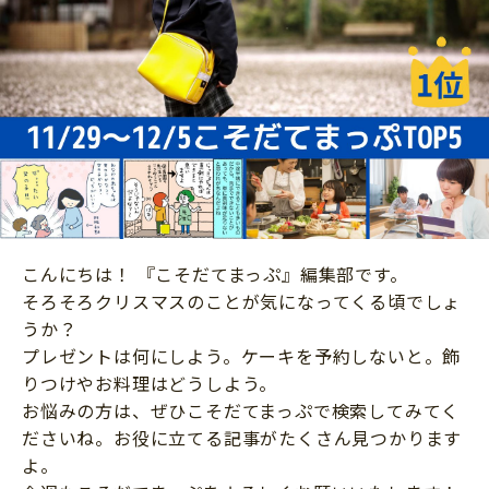
ニュース
ワーク・ドリル
小学5年生
小学6年生
こそだて生活
幼稚園・保育園
住まい
こそだてマンガ
小学校
ファッション・美容
科学・プログラミング
行事・イベント
教育・学習
トラブル
絵本・読み聞かせ
親子でいっしょに
自由研究・工作
こんにちは！ 『こそだてまっぷ』編集部です。
人間関係
そろそろクリスマスのことが気になってくる頃でしょ
読書感想文
おでかけ
うか？
本・読書
プレゼントは何にしよう。ケーキを予約しないと。飾
家族
りつけやお料理はどうしよう。
運動・あそび・ゲーム
料理
お悩みの方は、ぜひこそだてまっぷで検索してみてく
英語
ださいね。お役に立てる記事がたくさん見つかります
マネー
よ。
習い事
健康