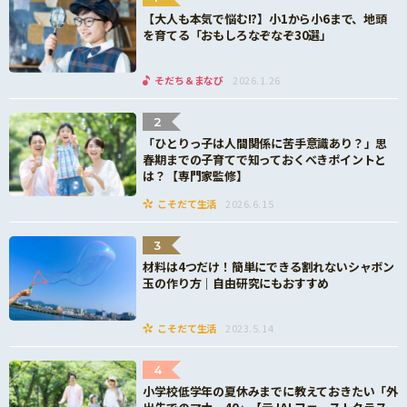
【大人も本気で悩む!?】小1から小6まで、地頭
を育てる「おもしろなぞなぞ30選」
そだち＆まなび
2026.1.26
2
「ひとりっ子は人間関係に苦手意識あり？」思
春期までの子育てで知っておくべきポイントと
は？【専門家監修】
こそだて生活
2026.6.15
3
材料は4つだけ！簡単にできる割れないシャボン
玉の作り方｜自由研究にもおすすめ
こそだて生活
2023.5.14
4
小学校低学年の夏休みまでに教えておきたい「外