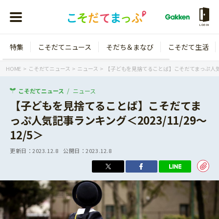
LOGIN
特集
こそだてニュース
そだち＆まなび
こそだて生活
会員登録
ログイン
HOME
こそだてニュース
ニュース
【子どもを見捨てることば】こそだてまっぷ人気記事ラ
こそだてニュース
ニュース
【子どもを見捨てることば】こそだてま
っぷ人気記事ランキング＜2023/11/29～
年齢から探す
12/5＞
0歳
1歳
更新日：
2023.12.8
公開日：
2023.12.8
特集
2歳
3歳
年中
年長
こそだてニュース
小学1年生
小学2年生
イベント
そだち＆まなび
小学3年生
小学4年生