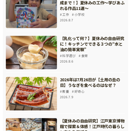
成まで！】夏休みの工作～学びあふ
れる作品11選～
工作
小学校
2026.8.7
【乳化って何？】夏休みの自由研究
に！キッチンでできる３つの“水と
油の簡単実験”
科学遊び
食育
2026.8.6
2026年は7月26日が【土用の丑の
日】うなぎを食べるのはなぜ？
教養
好奇心
2026.7.9
【夏休みの自由研究】江戸東京博物
館で探索＆体感！江戸時代の暮らし