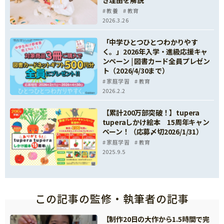
き理由を解説
教養
教育
2026.3.26
「中学ひとつひとつわかりやす
く。」2026年入学・進級応援キャ
ンペーン | 図書カード全員プレゼン
ト（2026/4/30まで）
家庭学習
教育
2026.2.2
【累計200万部突破！】tupera
tuperaしかけ絵本 15周年キャン
ペーン！（応募〆切2026/1/31）
家庭学習
教育
2025.9.5
この記事の監修・執筆者の記事
【制作20日の大作から1.5時間で完