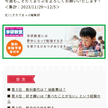
今週もこそだてまっぷをよろしくお願いいたします！
知育
＜集計：2023/11/29～12/5＞
文/こそだてまっぷ編集部
目次
第５位 教科書代は？ 給食費は？
第４位 好き嫌いは「食べたことがない」という経験か
ら
「こそだてまっぷ」とは
第３位 能力の凸凹を知る