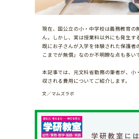
習い事
健康
知育
現在、国公立の小・中学校は義務教育の
ん。しかし、実は授業料以外にも発生す
既にお子さんが入学を体験された保護者
こまでが無償」なのか不明瞭な点も多い
本記事では、元文科省勤務の筆者が、小
収される費用についてご紹介します。
文／マムズラボ
「こそだてまっぷ」とは
サイトのご利⽤にあたって