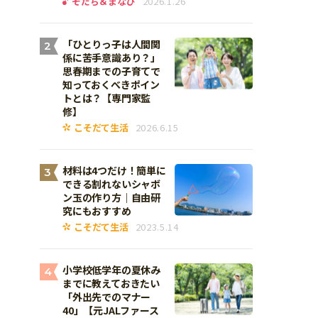
そだち＆まなび
2026.1.26
「ひとりっ子は人間関
2
係に苦手意識あり？」
思春期までの子育てで
知っておくべきポイン
トとは？【専門家監
修】
こそだて生活
2026.6.15
材料は4つだけ！簡単に
3
できる割れないシャボ
ン玉の作り方｜自由研
究にもおすすめ
こそだて生活
2023.5.14
小学校低学年の夏休み
4
までに教えておきたい
「外出先でのマナー
40」【元JALファース