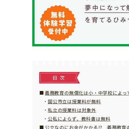
個⼈情報について
お問い合わせ
目次
義務教育の無償化は小・中学校によっ
国公市立は授業料が無料
私立の授業料は対象外
公私によらず、教科書は無料
公立なのにお金がかかる!? 義務教育