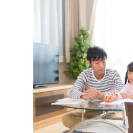
イベント
そだち＆まなび
小学3年生
小学4年生
ニュース
ワーク・ドリル
小学5年生
小学6年生
こそだて生活
幼稚園・保育園
住まい
こそだてマンガ
小学校
ファッション・美容
科学・プログラミング
行事・イベント
教育・学習
トラブル
絵本・読み聞かせ
親子でいっしょに
自由研究・工作
人間関係
読書感想文
おでかけ
本・読書
家族
運動・あそび・ゲーム
料理
英語
マネー