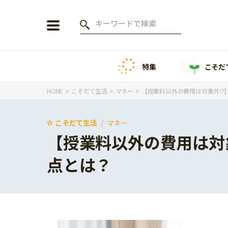
特集
こそだ
会員登録
ログイン
HOME
こそだて生活
マネー
【授業料以外の費用は対象外⁉
こそだて生活
マネー
【授業料以外の費用は対
年齢から探す
点とは？
0歳
1歳
特集
2歳
3歳
年中
年長
こそだてニュース
小学1年生
小学2年生