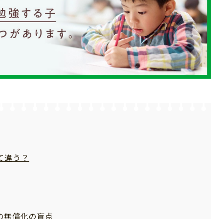
て違う？
の無償化の盲点