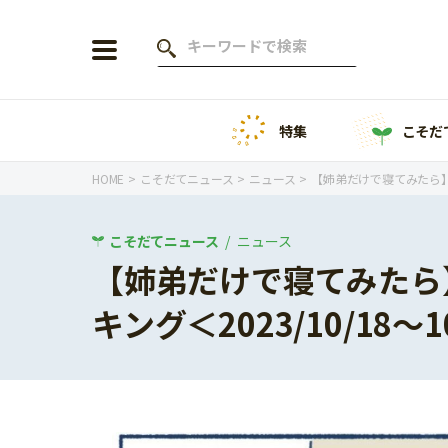
特集
こそだ
会員登録
ログイン
HOME
こそだてニュース
ニュース
【姉弟だけで寝てみたら】こ
こそだてニュース
ニュース
【姉弟だけで寝てみたら
年齢から探す
キング＜2023/10/18～1
0歳
1歳
特集
2歳
3歳
年中
年長
こそだてニュース
小学1年生
小学2年生