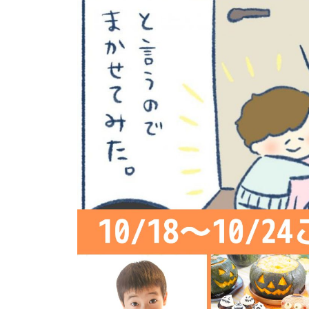
イベント
そだち＆まなび
小学3年生
小学4年生
ニュース
ワーク・ドリル
小学5年生
小学6年生
こそだて生活
幼稚園・保育園
住まい
こそだてマンガ
小学校
ファッション・美容
科学・プログラミング
行事・イベント
教育・学習
トラブル
絵本・読み聞かせ
親子でいっしょに
自由研究・工作
人間関係
読書感想文
おでかけ
本・読書
家族
運動・あそび・ゲーム
料理
英語
マネー