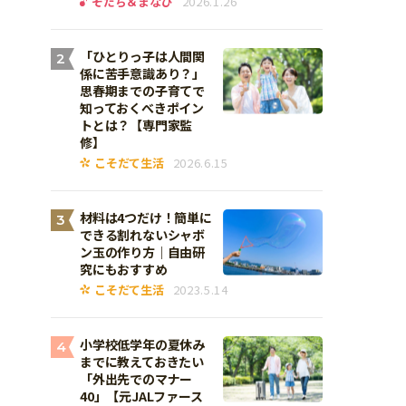
そだち＆まなび
2026.1.26
「ひとりっ子は人間関
2
係に苦手意識あり？」
思春期までの子育てで
知っておくべきポイン
トとは？【専門家監
修】
こそだて生活
2026.6.15
材料は4つだけ！簡単に
3
できる割れないシャボ
ン玉の作り方｜自由研
究にもおすすめ
こそだて生活
2023.5.14
小学校低学年の夏休み
4
までに教えておきたい
「外出先でのマナー
40」【元JALファース