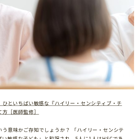
”】ひといちばい敏感な『ハイリー・センシティブ・チ
て方［医師監修］
いう意味かご存知でしょうか？ 「ハイリー・センシテ
い敏感な子ども」と和訳され、5人に1人はHSCであ