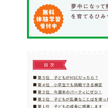
個⼈情報について
お問い合わせ
目次
第５位 子どもがHSCだったら？
第４位 小学生でも挑戦できる検定
第３位 今週末のパーティにぜひ！
第２位 子どもが乱暴なことばを使っ
第１位 子どもの成長に感激します