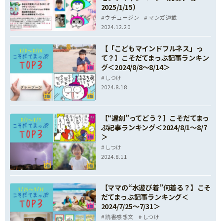
2025/1/15）
ウチュージン
マンガ連載
2024.12.20
【「こどもマインドフルネス」っ
て？】こそだてまっぷ記事ランキン
グ＜2024/8/8～8/14＞
しつけ
2024.8.18
【“遅刻”ってどう？】こそだてまっ
ぷ記事ランキング＜2024/8/1～8/7
＞
しつけ
2024.8.11
【ママの“水遊び着”何着る？】こそ
だてまっぷ記事ランキング＜
2024/7/25～7/31＞
読書感想文
しつけ