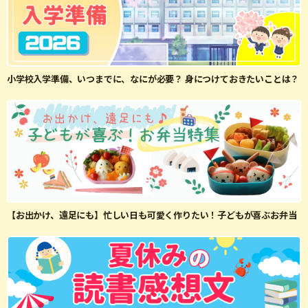
小学校入学準備、いつまでに、なにが必要？ 身につけておきたいことは？
【お出かけ、遠足にも】忙しい日も可愛く作りたい！子どもが喜ぶお弁当