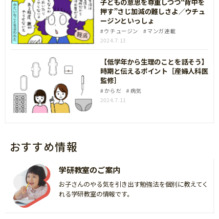
子どもの意思を尊重しつつ“背中を
押す”さじ加減の難しさよ／ウチュ
ージンといっしょ
ウチュージン
マンガ連載
2024.7.13
【低学年から生理のことを話そう】
時期と伝えるポイント［産婦人科医
監修］
からだ
病気
2024.7.11
おすすめ情報
学研教室のご案内
お子さんのやる気を引き出す勉強法を個別に教えてく
れる学研教室の情報です。