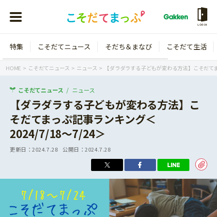
LOGIN
特集
こそだてニュース
そだち＆まなび
こそだて生活
会員登録
ログイン
HOME
こそだてニュース
ニュース
【ダラダラする子どもが変わる方法】こそだてまっぷ記
こそだてニュース
ニュース
【ダラダラする子どもが変わる方法】こ
そだてまっぷ記事ランキング＜
年齢から探す
2024/7/18～7/24＞
0歳
1歳
更新日：
2024.7.28
公開日：
2024.7.28
特集
2歳
3歳
年中
年長
こそだてニュース
小学1年生
小学2年生
イベント
そだち＆まなび
小学3年生
小学4年生