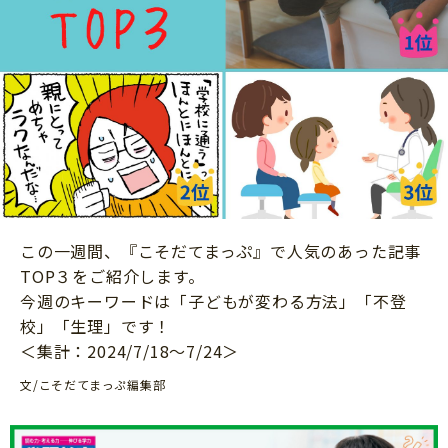
ニュース
ワーク・ドリル
小学5年生
小学6年生
こそだて生活
幼稚園・保育園
住まい
こそだてマンガ
小学校
ファッション・美容
科学・プログラミング
行事・イベント
教育・学習
トラブル
絵本・読み聞かせ
親子でいっしょに
自由研究・工作
この一週間、『こそだてまっぷ』で人気のあった記事
人間関係
TOP３をご紹介します。
読書感想文
おでかけ
今週のキーワードは「子どもが変わる方法」「不登
本・読書
校」「生理」です！
家族
＜集計：2024/7/18～7/24＞
運動・あそび・ゲーム
料理
文/こそだてまっぷ編集部
英語
マネー
習い事
健康