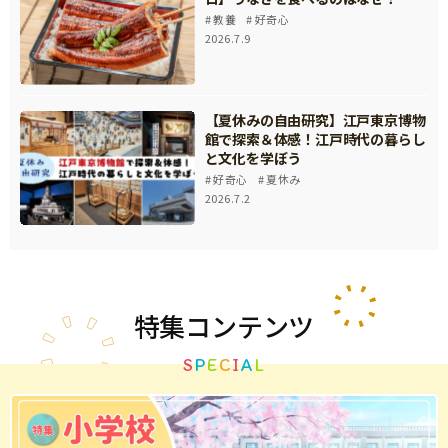
教養
好奇心
2026.7.9
【夏休みの自由研究】江戸東京博物
館で探索＆体感！江戸時代の暮らし
と文化を学ぼう
好奇心
夏休み
2026.7.2
特集
コンテンツ
S
P
E
C
I
A
L