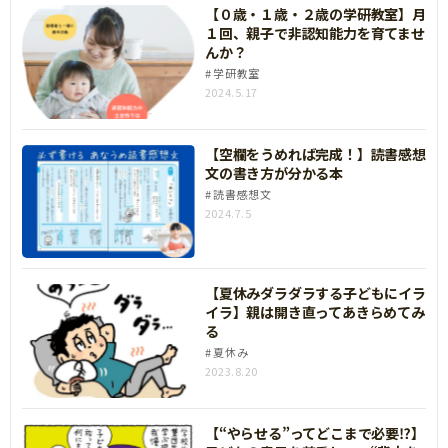
【０歳・１歳・２歳の学研教室】月
１回、親子で非認知能力を育てませ
んか？
学研教室
2024.5.17
【空欄をうめれば完成！】読書感想
文の書き方が分かる本
読書感想文
2024.7.5
【夏休みダラダラする子どもにイラ
イラ】親は開き直ってあきらめてみ
る
夏休み
2023.8.20
【“やらせる”ってどこまで必要⁉】