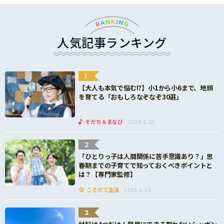
人気記事ランキング
1
【大人も本気で悩む!?】小1から小6まで、地頭
を育てる「おもしろなぞなぞ30選」
そだち＆まなび
2026.1.26
2
「ひとりっ子は人間関係に苦手意識あり？」思
春期までの子育てで知っておくべきポイントと
は？【専門家監修】
こそだて生活
2026.6.15
3