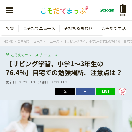
LOGIN
特集
こそだてニュース
そだち＆まなび
こそだて生活
会員登録
ログイン
HOME
こそだてニュース
ニュース
【リビング学習、小学1～3年生の76.4%】自
こそだてニュース
ニュース
【リビング学習、小学1～3年生の
76.4%】自宅での勉強場所、注意点は？
年齢から探す
更新日：
2022.11.3
公開日：
2022.11.3
0歳
1歳
特集
2歳
3歳
年中
年長
こそだてニュース
小学1年生
小学2年生
イベント
そだち＆まなび
小学3年生
小学4年生