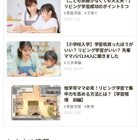
【こども部屋がなくても大丈夫！】
リビング学習成功のポイント５つ
家庭学習
子育て
2022.7.13
【小学校入学】学習机買ったほうが
いい？ リビング学習がいい？ 先輩
ママパパ134人に聞きました
入学準備
2021.10.29
低学年ママ必見！リビング学習で集
中力を高める方法とは？【学習環
境 前編】
家庭学習
教育
2022.5.18