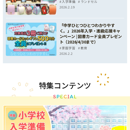
入学準備
ランドセル
2026.2.19
「中学ひとつひとつわかりやす
く。」2026年入学・進級応援キャ
ンペーン | 図書カード全員プレゼン
ト（2026/4/30まで）
家庭学習
教育
2026.2.2
特集
コンテンツ
S
P
E
C
I
A
L