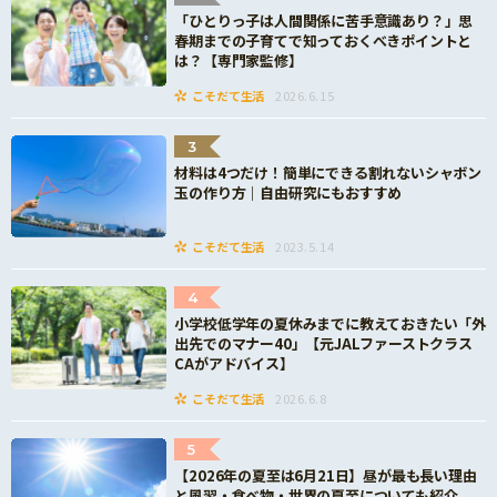
「ひとりっ子は人間関係に苦手意識あり？」思
春期までの子育てで知っておくべきポイントと
は？【専門家監修】
こそだて生活
2026.6.15
3
材料は4つだけ！簡単にできる割れないシャボン
玉の作り方｜自由研究にもおすすめ
こそだて生活
2023.5.14
4
小学校低学年の夏休みまでに教えておきたい「外
出先でのマナー40」【元JALファーストクラス
CAがアドバイス】
こそだて生活
2026.6.8
5
【2026年の夏至は6月21日】昼が最も長い理由
と風習・食べ物・世界の夏至についても紹介