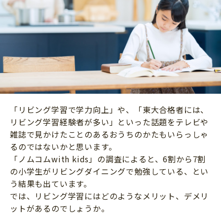
ニュース
ワーク・ドリル
小学5年生
小学6年生
こそだて生活
幼稚園・保育園
住まい
こそだてマンガ
小学校
ファッション・美容
科学・プログラミング
行事・イベント
教育・学習
トラブル
絵本・読み聞かせ
「リビング学習で学力向上」や、「東大合格者には、
親子でいっしょに
自由研究・工作
リビング学習経験者が多い」といった話題をテレビや
人間関係
雑誌で見かけたことのあるおうちのかたもいらっしゃ
読書感想文
るのではないかと思います。
おでかけ
本・読書
「ノムコムwith kids」の調査によると、6割から7割
家族
の小学生がリビングダイニングで勉強している、とい
運動・あそび・ゲーム
料理
う結果も出ています。
英語
では、リビング学習にはどのようなメリット、デメリ
マネー
ットがあるのでしょうか。
習い事
健康