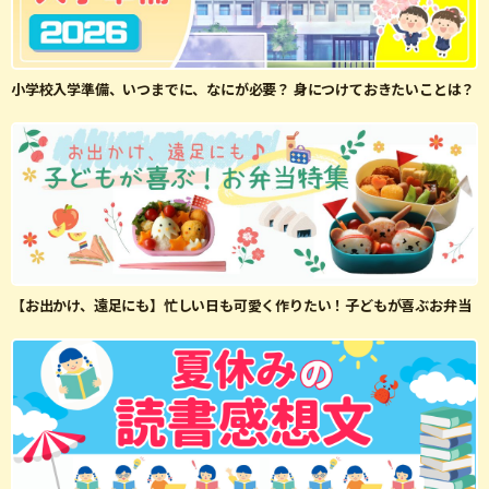
小学校入学準備、いつまでに、なにが必要？ 身につけておきたいことは？
【お出かけ、遠足にも】忙しい日も可愛く作りたい！子どもが喜ぶお弁当