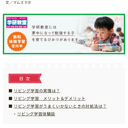
文／マムズラボ
知育
目次
リビング学習の実情は？
リビング学習 メリット＆デメリット
リビング学習がうまくいかないときの対処法は？
リビング学習体験談
「こそだてまっぷ」とは