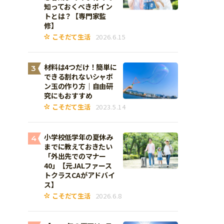
知っておくべきポイン
トとは？【専門家監
修】
こそだて生活
2026.6.15
材料は4つだけ！簡単に
3
できる割れないシャボ
ン玉の作り方｜自由研
究にもおすすめ
こそだて生活
2023.5.14
小学校低学年の夏休み
4
までに教えておきたい
「外出先でのマナー
40」【元JALファース
トクラスCAがアドバイ
ス】
こそだて生活
2026.6.8