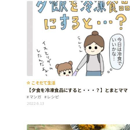
習い事
健康
知育
こそだて生活
【夕食を冷凍食品にすると・・・？】とまとママ
マンガ
レシピ
2022.6.13
「こそだてまっぷ」とは
サイトのご利⽤にあたって