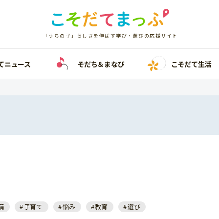
「うちの子」らしさを伸ばす学び・遊びの応援サイト
てニュース
そだち＆まなび
こそだて生活
備
子育て
悩み
教育
遊び