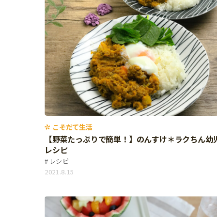
個⼈情報について
お問い合わせ
こそだて生活
【野菜たっぷりで簡単！】のんすけ＊ラクちん幼
レシピ
レシピ
2021.8.15