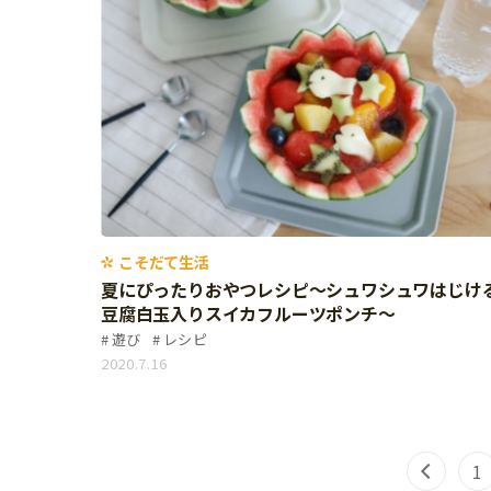
こそだて生活
夏にぴったりおやつレシピ～シュワシュワはじけ
豆腐白玉入りスイカフルーツポンチ～
遊び
レシピ
2020.7.16
1