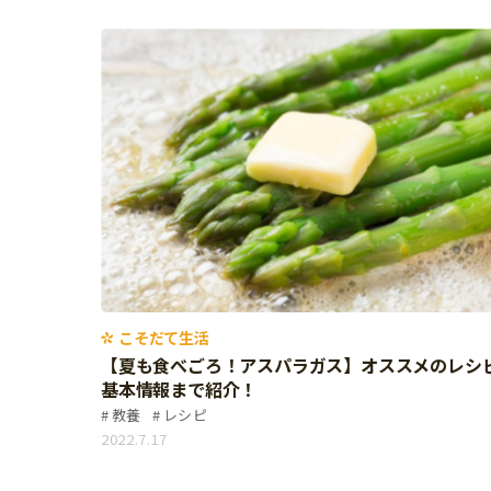
イベント
そだち＆まなび
小学3年生
小学4年生
ニュース
ワーク・ドリル
小学5年生
小学6年生
こそだて生活
幼稚園・保育園
住まい
こそだてマンガ
小学校
ファッション・美容
科学・プログラミング
行事・イベント
教育・学習
トラブル
絵本・読み聞かせ
親子でいっしょに
自由研究・工作
人間関係
こそだて生活
読書感想文
おでかけ
【夏も食べごろ！アスパラガス】オススメのレシ
本・読書
基本情報まで紹介！
家族
教養
レシピ
運動・あそび・ゲーム
料理
2022.7.17
英語
マネー