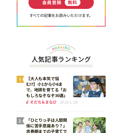
会員登録
無料
すべての記事をお読みいただけます。
人気記事ランキング
【大人も本気で悩
1
む!?】小1から小6ま
で、地頭を育てる「お
もしろなぞなぞ30選」
そだち＆まなび
2026.1.26
「ひとりっ子は人間関
2
係に苦手意識あり？」
思春期までの子育てで