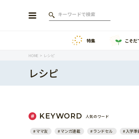
特集
こそだ
会員登録
ログイン
HOME
レシピ
レシピ
年齢から探す
0歳
1歳
特集
2歳
3歳
KEYWORD
人気のワード
年中
年長
こそだてニュース
ママ友
マンガ連載
ランドセル
入学準
小学1年生
小学2年生