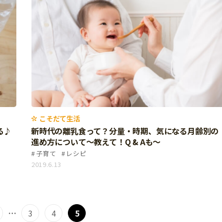
こそだて生活
る♪
新時代の離乳食って？分量・時期、気になる月齢別の
進め方について～教えて！Q & Aも～
子育て
レシピ
2019.6.13
…
3
4
5