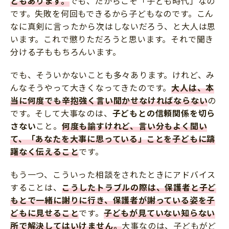
ともあります。
でも、だからこそ「子ども時代」なの
です。失敗を何回もできるから子どもなのです。こん
なに真剣に言ったから次はしないだろう、と大人は思
います。これで懲りただろうと思います。それで聞き
分ける子ももちろんいます。
でも、そういかないことも多々あります。けれど、み
んなそうやって大きくなってきたのです。
大人は、本
当に何度でも辛抱強く言い聞かせなければならない
の
です。そして大事なのは、
子どもとの信頼関係を切ら
さない
こと。
何度も諭すけれど、言い分もよく聞い
て、「あなたを大事に思っている」ことを子どもに躊
躇なく伝えること
です。
もう一つ、こういった相談をされたときにアドバイス
することは、
こうしたトラブルの際は、保護者と子ど
もとで一緒に謝りに行き、保護者が謝っている姿を子
どもに見せる
こと
です。
子どもが見ていない知らない
所で解決してはいけません。
大事なのは、子どもがど