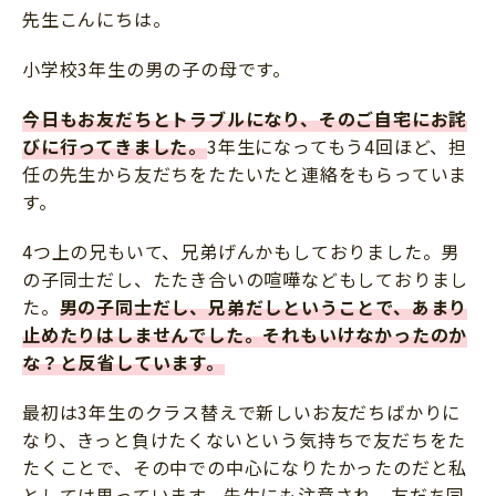
先生こんにちは。
サイトのご利⽤にあたって
個⼈情報について
小学校3年生の男の子の母です。
お問い合わせ
今日もお友だちとトラブルになり、そのご自宅にお詫
びに行ってきました。
3年生になってもう4回ほど、担
任の先生から友だちをたたいたと連絡をもらっていま
す。
4つ上の兄もいて、兄弟げんかもしておりました。男
の子同士だし、たたき合いの喧嘩などもしておりまし
た。
男の子同士だし、兄弟だしということで、あまり
止めたりはしませんでした。それもいけなかったのか
な？と反省しています。
最初は3年生のクラス替えで新しいお友だちばかりに
なり、きっと負けたくないという気持ちで友だちをた
たくことで、その中での中心になりたかったのだと私
としては思っています。先生にも注意され、友だち同