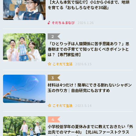
【大人も本気で悩む!?】小1から小6まで、地頭
を育てる「おもしろなぞなぞ30選」
そだち＆まなび
2026.1.26
2
「ひとりっ子は人間関係に苦手意識あり？」思
春期までの子育てで知っておくべきポイントと
は？【専門家監修】
こそだて生活
2026.6.15
3
材料は4つだけ！簡単にできる割れないシャボン
玉の作り方｜自由研究にもおすすめ
こそだて生活
2023.5.14
4
小学校低学年の夏休みまでに教えておきたい「外
出先でのマナー40」【元JALファーストクラス