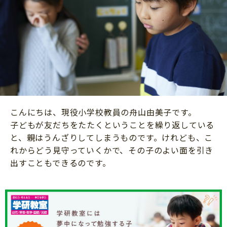
ニュース
ワーク・ドリル
小学5年生
小学6年生
こそだて生活
幼稚園・保育園
住まい
こそだてマンガ
小学校
ファッション・美容
科学・プログラミング
行事・イベント
教育・学習
トラブル
絵本・読み聞かせ
こんにちは、現役小学校教員の舟山由美子です。
親子でいっしょに
自由研究・工作
子どもが友だちをたたくということを繰り返している
人間関係
と、親はうんざりしてしまうものです。けれども、こ
読書感想文
れからどう見守っていくかで、その子のよい面を引き
おでかけ
本・読書
出すこともできるのです。
家族
運動・あそび・ゲーム
料理
英語
マネー
習い事
健康