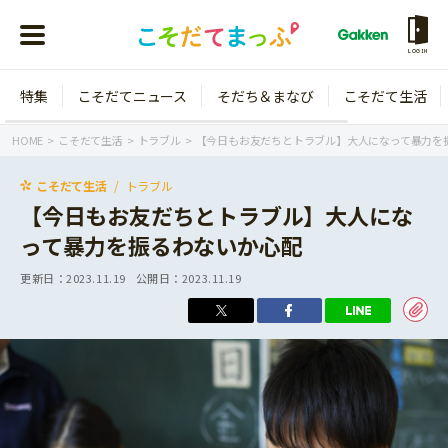
LOGIN
特集
こそだてニュース
そだち＆まなび
こそだて生活
会員登録
ログイン
HOME
こそだて生活
トラブル
【今日もお友だちとトラブル】大人になって暴力を
こそだて生活
トラブル
【今日もお友だちとトラブル】大人にな
って暴力を振るわないか心配
年齢から探す
更新日：
2023.11.19
公開日：
2023.11.19
0歳
1歳
特集
2歳
3歳
年中
年長
こそだてニュース
小学1年生
小学2年生
イベント
そだち＆まなび
小学3年生
小学4年生