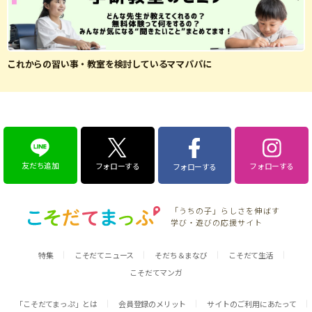
これからの習い事・教室を検討しているママパパに
友だち追加
フォローする
フォローする
フォローする
「うちの子」らしさを伸ばす
学び・遊びの応援サイト
特集
こそだてニュース
そだち＆まなび
こそだて生活
こそだてマンガ
「こそだてまっぷ」とは
会員登録のメリット
サイトのご利用にあたって