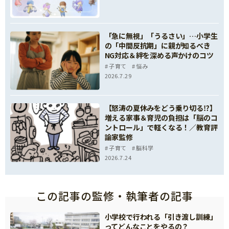
「急に無視」「うるさい」…小学生
の「中間反抗期」に親が知るべき
NG対応＆絆を深める声かけのコツ
子育て
悩み
2026.7.29
【怒涛の夏休みをどう乗り切る⁉】
増える家事＆育児の負担は「脳のコ
ントロール」で軽くなる！／教育評
論家監修
子育て
脳科学
2026.7.24
この記事の監修・執筆者の記事
小学校で行われる「引き渡し訓練」
ってどんなことをやるの？