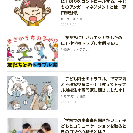
に】怒りをコントロールする、子ど
ものアンガーマネジメントとは［専
門家監修］
ちえ
子育て
2023.3.29
「友だちに押されてケガをしたの
に」小学校トラブル実例 その１
悩み
トラブル
2022.1.25
「子ども同士のトラブル」でママ友
と不穏な空気に…！【教えてトラブ
ル対処法＊専門家に聞きました＊】
ママ友
悩み
2019.10.15
「学校での出来事を聞きたい！」子
どもとコミュニケーションを取ると
きのコツや心構えとは？