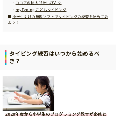
ココアの桃太郎たいぴんぐ
サイトのご利⽤にあたって
myTyping こどもタイピング
個⼈情報について
小学生向けの無料ソフトでタイピングの練習を始めてみ
よう！
お問い合わせ
タイピング練習はいつから始めるべ
き？
2020年度から小学生のプログラミング教育が必修と