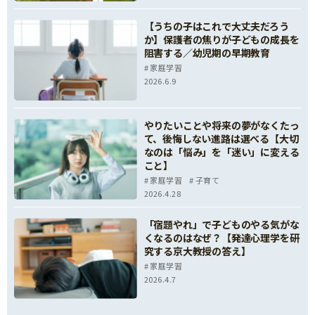
【うちの子はこれで大丈夫だろう
か】保護者の焦りが子どもの成長を
阻害する／幼児期の早期教育
家庭学習
2026.6.9
やりたいことや将来の夢がなくたっ
て、後悔しない進路は選べる【大切
なのは「悩み」を「迷い」に変える
こと】
家庭学習
子育て
2026.4.28
「宿題やれ」で子どものやる気がな
くなるのはなぜ？【発達心理学を研
究する京大教授の答え】
家庭学習
2026.4.7