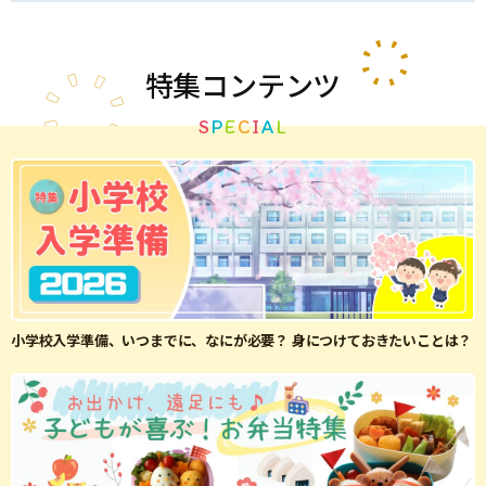
特集
コンテンツ
S
P
E
C
I
A
L
小学校入学準備、いつまでに、なにが必要？ 身につけておきたいことは？