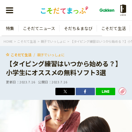
LOGIN
特集
こそだてニュース
そだち＆まなび
こそだて生活
会員登録
ログイン
HOME
こそだて生活
親子でいっしょに
【タイピング練習はいつから始める？】小
こそだて生活
親子でいっしょに
【タイピング練習はいつから始める？】
小学生にオススメの無料ソフト3選
年齢から探す
更新日：
2023.7.16
公開日：
2023.7.16
0歳
1歳
特集
2歳
3歳
年中
年長
こそだてニュース
小学1年生
小学2年生
イベント
そだち＆まなび
小学3年生
小学4年生