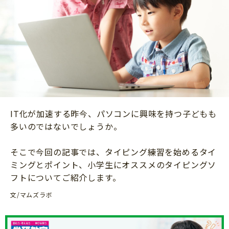
ニュース
ワーク・ドリル
小学5年生
小学6年生
こそだて生活
幼稚園・保育園
住まい
こそだてマンガ
小学校
ファッション・美容
科学・プログラミング
行事・イベント
教育・学習
トラブル
絵本・読み聞かせ
IT化が加速する昨今、パソコンに興味を持つ子どもも
親子でいっしょに
自由研究・工作
多いのではないでしょうか。
人間関係
読書感想文
そこで今回の記事では、タイピング練習を始めるタイ
おでかけ
本・読書
ミングとポイント、小学生にオススメのタイピングソ
家族
フトについてご紹介します。
運動・あそび・ゲーム
料理
文/マムズラボ
英語
マネー
習い事
健康