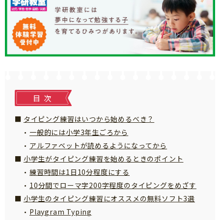
知育
目次
タイピング練習はいつから始めるべき？
一般的には小学3年生ごろから
アルファベットが読めるようになってから
小学生がタイピング練習を始めるときのポイント
練習時間は1日10分程度にする
10分間でローマ字200字程度のタイピングをめざす
小学生のタイピング練習にオススメの無料ソフト3選
Playgram Typing
「こそだてまっぷ」とは