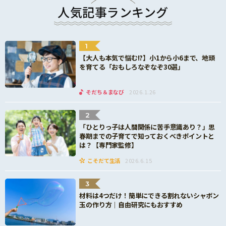
人気記事ランキング
1
【大人も本気で悩む!?】小1から小6まで、地頭
を育てる「おもしろなぞなぞ30選」
そだち＆まなび
2026.1.26
2
「ひとりっ子は人間関係に苦手意識あり？」思
春期までの子育てで知っておくべきポイントと
は？【専門家監修】
こそだて生活
2026.6.15
3
材料は4つだけ！簡単にできる割れないシャボン
玉の作り方｜自由研究にもおすすめ