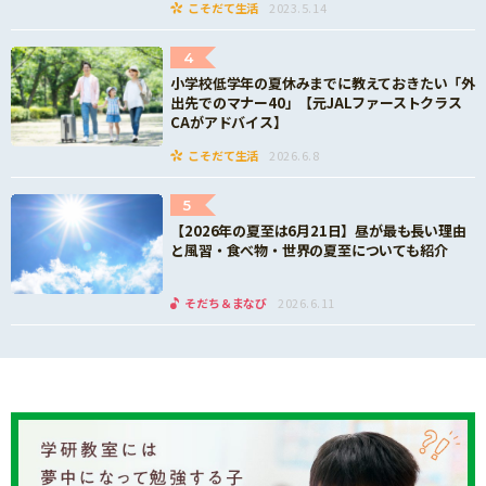
こそだて生活
2023.5.14
4
小学校低学年の夏休みまでに教えておきたい「外
出先でのマナー40」【元JALファーストクラス
CAがアドバイス】
こそだて生活
2026.6.8
5
【2026年の夏至は6月21日】昼が最も長い理由
と風習・食べ物・世界の夏至についても紹介
そだち＆まなび
2026.6.11