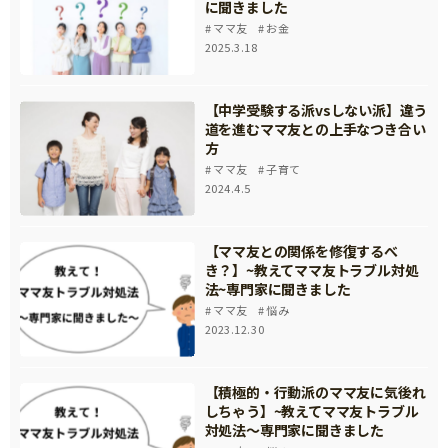
に聞きました
ママ友
お金
2025.3.18
【中学受験する派vsしない派】違う
道を進むママ友との上手なつき合い
方
ママ友
子育て
2024.4.5
【ママ友との関係を修復するべ
き？】~教えてママ友トラブル対処
法~専門家に聞きました
ママ友
悩み
2023.12.30
【積極的・行動派のママ友に気後れ
しちゃう】~教えてママ友トラブル
対処法～専門家に聞きました