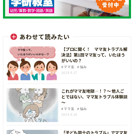
あわせて読みたい
【プロに聞く！ ママ友トラブル解
決法】第1回ママ友って、いたほう
がいいの？
ママ友
悩み
2019.9.17
これがママ友地獄…！？～ 他人ご
とではない、ママ友トラブル体験談
～
ママ友
悩み
2019.9.10
「子ども同士のトラブル」でママ友