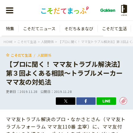
LOGIN
特集
こそだてニュース
そだち＆まなび
こそだて生活
会員登録
ログイン
HOME
こそだて生活
人間関係
【プロに聞く！ ママ友トラブル解決法】第３回よ
こそだて生活
人間関係
【プロに聞く！ ママ友トラブル解決法】
第３回よくある相談～トラブルメーカー
年齢から探す
ママ友の対処法
0歳
1歳
更新日：
2019.11.28
公開日：
2019.11.28
特集
2歳
3歳
年中
年長
こそだてニュース
ママ友トラブル解決のプロ・なかさとさん（ママ友ト
小学1年生
小学2年生
ラブルフォーラム ママ友110番 主宰）に、ママ友付
イベント
そだち＆まなび
小学3年生
小学4年生