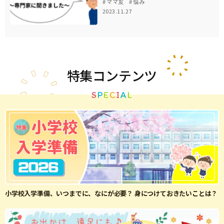
ママ友
悩み
2023.11.27
特集
コンテンツ
S
P
E
C
I
A
L
小学校入学準備、いつまでに、なにが必要？ 身につけておきたいことは？