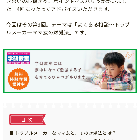
き合いの心構えや、ポイントをズバリうかがいまし
ニュース
た。4回にわたってアドバイスいただきます。
ワーク・ドリル
小学5年生
小学6年生
こそだて生活
幼稚園・保育園
今回はその第3回。テーマは「よくある相談～トラブ
住まい
こそだてマンガ
小学校
ルメーカーママ友の対処法」です。
ファッション・美容
科学・プログラミング
行事・イベント
教育・学習
トラブル
絵本・読み聞かせ
親子でいっしょに
自由研究・工作
人間関係
読書感想文
おでかけ
本・読書
家族
運動・あそび・ゲーム
料理
目次
英語
マネー
習い事
トラブルメーカーなママ友と、その対処法とは？
健康