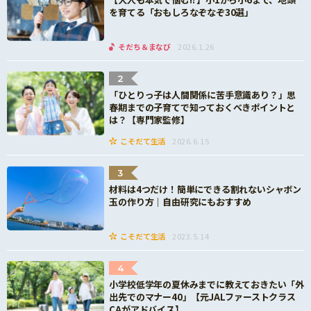
を育てる「おもしろなぞなぞ30選」
そだち＆まなび
2026.1.26
2
「ひとりっ子は人間関係に苦手意識あり？」思
春期までの子育てで知っておくべきポイントと
は？【専門家監修】
こそだて生活
2026.6.15
3
材料は4つだけ！簡単にできる割れないシャボン
玉の作り方｜自由研究にもおすすめ
こそだて生活
2023.5.14
4
小学校低学年の夏休みまでに教えておきたい「外
出先でのマナー40」【元JALファーストクラス
CAがアドバイス】