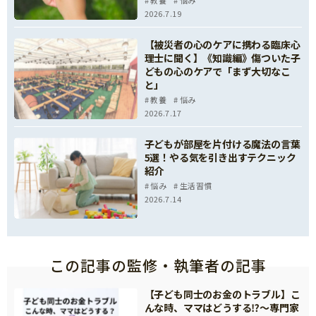
教養
悩み
2026.7.19
【被災者の心のケアに携わる臨床心
理士に聞く】《知識編》傷ついた子
どもの心のケアで「まず大切なこ
と」
教養
悩み
2026.7.17
子どもが部屋を片付ける魔法の言葉
5選！やる気を引き出すテクニック
紹介
悩み
生活習慣
2026.7.14
この記事の監修・執筆者の記事
【子ども同士のお金のトラブル】こ
んな時、ママはどうする⁉～専門家