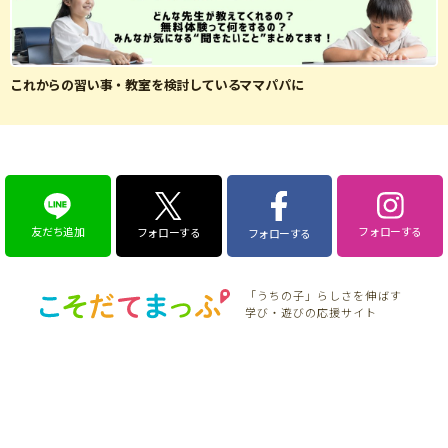
これからの習い事・教室を検討しているママパパに
友だち追加
フォローする
フォローする
フォローする
「うちの子」らしさを伸ばす
学び・遊びの応援サイト
特集
こそだてニュース
そだち＆まなび
こそだて生活
こそだてマンガ
「こそだてまっぷ」とは
会員登録のメリット
サイトのご利用にあたって