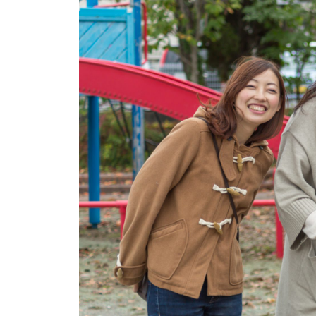
イベント
そだち＆まなび
小学3年生
小学4年生
ニュース
ワーク・ドリル
小学5年生
小学6年生
こそだて生活
幼稚園・保育園
住まい
こそだてマンガ
小学校
ファッション・美容
科学・プログラミング
行事・イベント
教育・学習
トラブル
絵本・読み聞かせ
親子でいっしょに
自由研究・工作
人間関係
読書感想文
おでかけ
本・読書
家族
運動・あそび・ゲーム
料理
英語
マネー