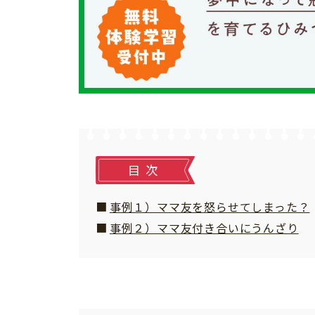
個⼈情報について
お問い合わせ
目次
事例１）ママ友を怒らせてしまった？
事例２）ママ友付き合いにうんざり