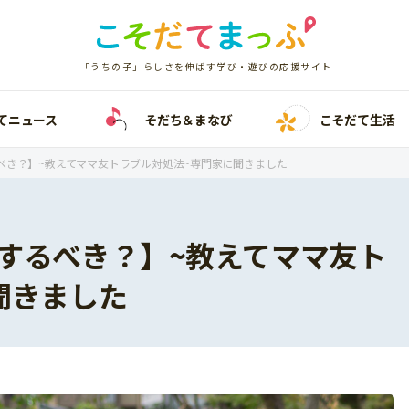
「うちの子」らしさを伸ばす学び・遊びの応援サイト
てニュース
そだち＆まなび
こそだて生活
べき？】~教えてママ友トラブル対処法~専門家に聞きました
するべき？】~教えてママ友ト
聞きました