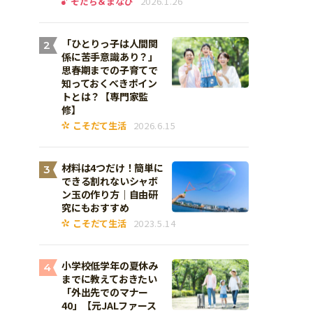
そだち＆まなび
2026.1.26
「ひとりっ子は人間関
2
係に苦手意識あり？」
思春期までの子育てで
知っておくべきポイン
トとは？【専門家監
修】
こそだて生活
2026.6.15
材料は4つだけ！簡単に
3
できる割れないシャボ
ン玉の作り方｜自由研
究にもおすすめ
こそだて生活
2023.5.14
小学校低学年の夏休み
4
までに教えておきたい
「外出先でのマナー
40」【元JALファース