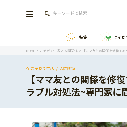
特集
こそだ
会員登録
ログイン
HOME
こそだて生活
人間関係
【ママ友との関係を修復する
こそだて生活
人間関係
【ママ友との関係を修復
年齢から探す
ラブル対処法~専門家に
0歳
1歳
特集
2歳
3歳
年中
年長
こそだてニュース
小学1年生
小学2年生