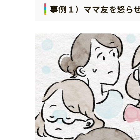
事例１）
ママ友を怒ら