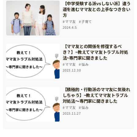
【中学受験する派vsしない派】違う
道を進むママ友との上手なつき合い
方
ママ友
子育て
2024.4.5
【ママ友との関係を修復するべ
き？】~教えてママ友トラブル対処
法~専門家に聞きました
ママ友
悩み
2023.12.30
【積極的・行動派のママ友に気後れ
しちゃう】~教えてママ友トラブル
対処法～専門家に聞きました
ママ友
悩み
2023.11.27