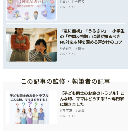
占い
子育て
2026.7.29
「急に無視」「うるさい」…小学生
の「中間反抗期」に親が知るべき
NG対応＆絆を深める声かけのコツ
子育て
悩み
2026.7.29
この記事の監修・執筆者の記事
【子ども同士のお金のトラブル】こ
んな時、ママはどうする⁉～専門家
に聞きました
ママ友
お金
2025.3.18