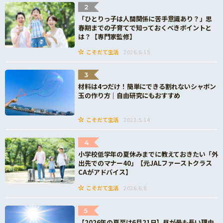
2
「ひとりっ子は人間関係に苦手意識あり？」思
春期までの子育てで知っておくべきポイントと
は？【専門家監修】
こそだて生活
2026.6.15
3
材料は4つだけ！簡単にできる割れないシャボン
玉の作り方｜自由研究にもおすすめ
こそだて生活
2023.5.14
4
小学校低学年の夏休みまでに教えておきたい「外
出先でのマナー40」【元JALファーストクラス
CAがアドバイス】
こそだて生活
2026.6.8
5
【2026年の夏至は6月21日】昼が最も長い理由