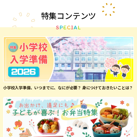
特集
コンテンツ
S
P
E
C
I
A
L
小学校入学準備、いつまでに、なにが必要？ 身につけておきたいことは？