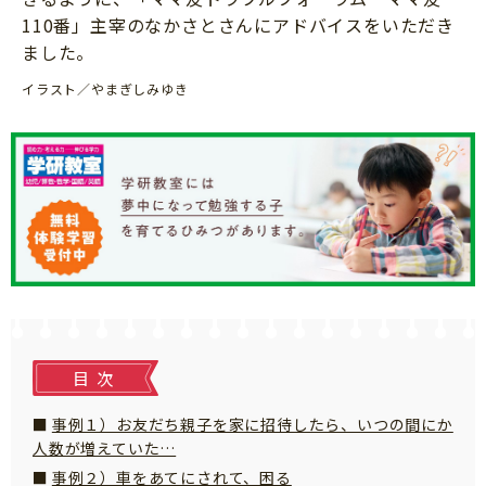
ニュース
110番」主宰のなかさとさんにアドバイスをいただき
ワーク・ドリル
小学5年生
小学6年生
こそだて生活
ました。
幼稚園・保育園
住まい
イラスト／やまぎしみゆき
こそだてマンガ
小学校
ファッション・美容
科学・プログラミング
行事・イベント
教育・学習
トラブル
絵本・読み聞かせ
親子でいっしょに
自由研究・工作
人間関係
読書感想文
おでかけ
本・読書
家族
目次
運動・あそび・ゲーム
料理
英語
事例１）お友だち親子を家に招待したら、いつの間にか
マネー
人数が増えていた…
習い事
健康
事例２）車をあてにされて、困る