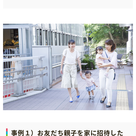
知育
事例１）お友だち親子を家に招待した
「こそだてまっぷ」とは