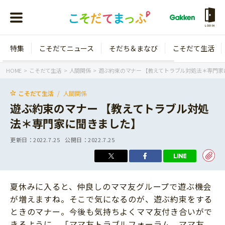
LOGIN
特集
こそだてニュース
そだち＆まなび
こそだて生活
会員登録
ログイン
HOME
こそだて生活
人間関係
遊ぶ約束のマナー 【教えてトラブル対処法＊専門家
こそだて生活
人間関係
遊ぶ約束のマナー 【教えてトラブル対処
法＊専門家に聞きました】
年齢から探す
更新日：
2022.7.25
公開日：
2022.7.25
0歳
1歳
特集
2歳
3歳
夏休みに入ると、仲良しのママ友グループで遊ぶ機会
年中
年長
こそだてニュース
が増えますね。そこで気になるのが、遊ぶ約束をする
小学1年生
小学2年生
ときのマナー。今後も気持ちよくママ友付き合いがで
イベント
そだち＆まなび
小学3年生
小学4年生
きるように、「ママ友トラブルフォーラム ママ友