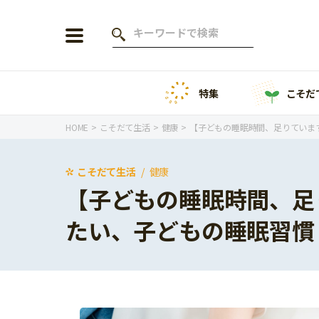
特集
こそだ
会員登録
ログイン
HOME
こそだて生活
健康
【子どもの睡眠時間、足りていま
こそだて生活
健康
【子どもの睡眠時間、足
年齢から探す
たい、子どもの睡眠習慣
0歳
1歳
特集
2歳
3歳
年中
年長
こそだてニュース
小学1年生
小学2年生