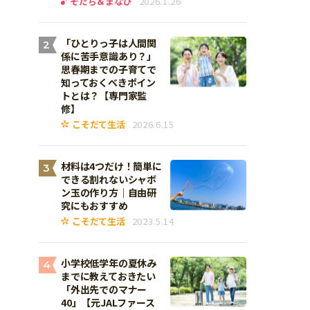
そだち＆まなび
2026.1.26
「ひとりっ子は人間関
2
係に苦手意識あり？」
思春期までの子育てで
知っておくべきポイン
トとは？【専門家監
修】
こそだて生活
2026.6.15
材料は4つだけ！簡単に
3
できる割れないシャボ
ン玉の作り方｜自由研
究にもおすすめ
こそだて生活
2023.5.14
小学校低学年の夏休み
4
までに教えておきたい
「外出先でのマナー
40」【元JALファース