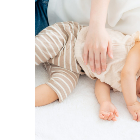
イベント
そだち＆まなび
小学3年生
小学4年生
ニュース
ワーク・ドリル
小学5年生
小学6年生
こそだて生活
幼稚園・保育園
住まい
こそだてマンガ
小学校
ファッション・美容
科学・プログラミング
行事・イベント
教育・学習
トラブル
絵本・読み聞かせ
親子でいっしょに
自由研究・工作
人間関係
読書感想文
おでかけ
本・読書
家族
運動・あそび・ゲーム
料理
英語
マネー